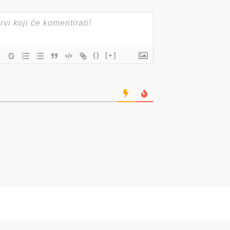
{}
[+]