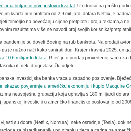
či ima briljantni prvi poslovni kvartal
. U odnosu na prošlu godi
ojim kvartalnim profitom od 2.9 milijardi dolara Netflix je nadma
jeti temeljio na povećanju cijene pretplate i broju reklama,a ne 
ovnim rezultatima više ne navodi broj svojih korisnika/pretplatni
 pandemije su doveli Boeing na rub bankrota. Na prodaji avio
)
pa je nužno naći kako sanirati dug. Krajem travnja 2025. on ga
a 10.6 milijardi dolara
. Riječ je o prodaji provedenoj samo za d
asnika ili neki drugi vlasnički udjeli.
anska investicijska banka vraća u zapadno poslovanje. Bježeć
e iskazao povjerenje u američku ekonomiju i kupio Macquire G
zima neuspješnu grupaciju koja upravlja s 180 milijardi dolara 
oj japanskoj investiciji u američko financijsko poslovanje od 200
ijesti su dobre (Netflix, Nomura), neke osrednje (Tesla), dok n
azloga za histeriju/paniku po pitanju utjecaja carina na američ