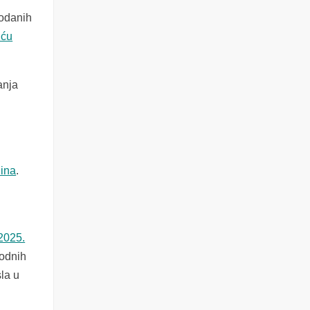
rodanih
uću
anja
dina
.
2025.
vodnih
la u