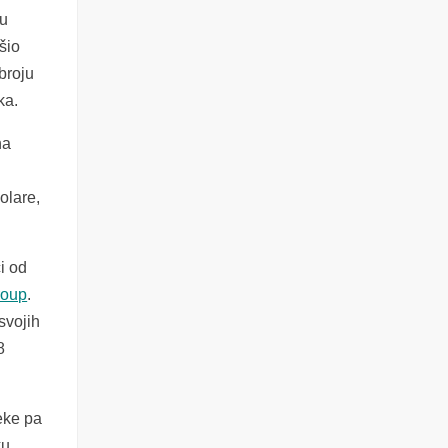
nu
šio
broju
ka.
na
olare,
i od
roup
.
svojih
8
eke pa
ku