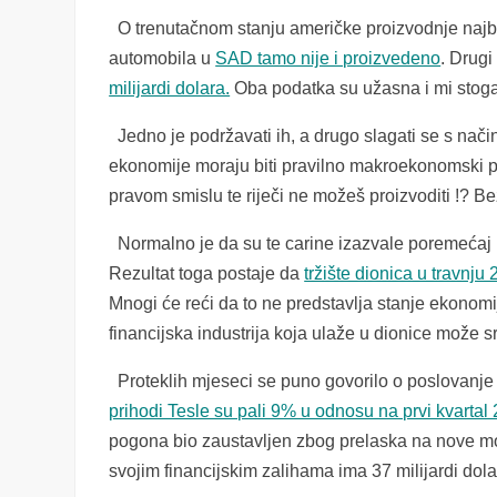
O trenutačnom stanju američke proizvodnje najbo
automobila u
SAD tamo nije i proizvedeno
. Drugi
milijardi dolara.
Oba podatka su užasna i mi stog
Jedno je podržavati ih, a drugo slagati se s nači
ekonomije moraju biti pravilno makroekonomski p
pravom smislu te riječi ne možeš proizvoditi !? Be
Normalno je da su te carine izazvale poremećaj n
Rezultat toga postaje da
tržište dionica u travnju
Mnogi će reći da to ne predstavlja stanje ekonomi
financijska industrija koja ulaže u dionice može 
Proteklih mjeseci se puno govorilo o poslovanje
prihodi Tesle su pali 9% u odnosu na prvi kvartal
pogona bio zaustavljen zbog prelaska na nove mod
svojim financijskim zalihama ima 37 milijardi dola