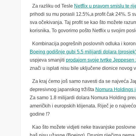
Za razliku od Tesle
Netflix u pravom smislu te rije
prihodi su mu porasli 12.5%,a profit čak 24%. S sv
sva očekivanja. Taj profit se kao što možete razum
korisnika. To govorimo pošto Netflix u svojim posl
Kombinacija pogrešnih poslovnih odluka i korona
Boeing godišnje gubi 5.5 milijardi dolara (prosjek
uspjeva smanjiti
prodajom svoje tvrtke Jeppesen z
znači u isplati nisu bile uključene dionice novog vl
Za kraj ćemo još samo navesti da se najveća Jap
depresivnog japanskog tržišta
Nomura Holdings j
Za samo 1.8 milijardi dolara Nomura Holding preu
američkih i europskih klijenata. Riječ je o najveć
godine !?
Kao što možete vidjeti neke travanjske poslovne v
baš nisu užasne (Boeing). Drugim riječima nema r