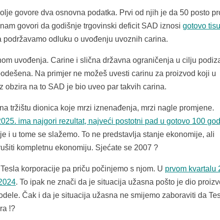
lje govore dva osnovna podatka. Prvi od njih je da 50 posto p
 nam govori da godišnje trgovinski deficit SAD iznosi
gotovo tis
a podržavamo odluku o uvođenju uvoznih carina.
nom uvođenja. Carine i slična državna ograničenja u cilju podiz
odešena. Na primjer ne možeš uvesti carinu za proizvod koji u
z obzira na to SAD je bio uveo par takvih carina.
a tržištu dionica koje mrzi iznenađenja, mrzi nagle promjene.
 2025. ima najgori rezultat, najveći postotni pad u gotovo 100 go
je i u tome se slažemo. To ne predstavlja stanje ekonomije, ali
srušiti kompletnu ekonomiju. Sjećate se 2007 ?
 Tesla korporacije pa priču počinjemo s njom. U
prvom kvartalu 
 2024
. To ipak ne znači da je situacija užasna pošto je dio proiz
ele. Čak i da je situacija užasna ne smijemo zaboraviti da Tes
ra !?