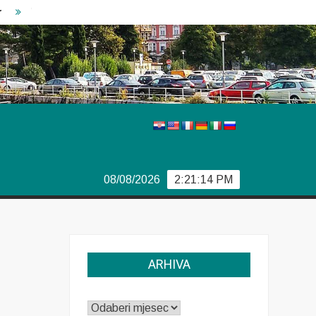
Vječiti problemi Boeinga
Švedski izbori
Izvještaj E
08/08/2026
2:21:14 PM
ARHIVA
ARHIVA