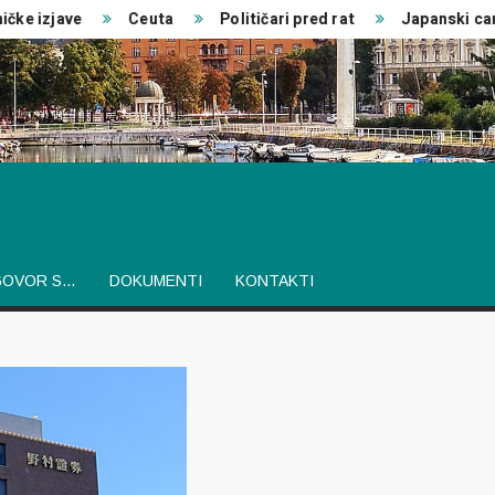
 izjave
Ceuta
Političari pred rat
Japanski car
GOVOR S…
DOKUMENTI
KONTAKTI