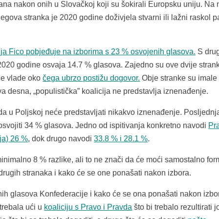
na nakon onih u Slovačkoj koji su šokirali Europsku uniju. Na 
jegova stranka je 2020 godine doživjela stvarni ili lažni raskol p
ja Fico pobjeđuje na izborima s 23 % osvojenih glasova.
S dru
2020 godine osvaja 14.7 % glasova. Zajedno su ove dvije stran
nje vlade oko
čega ubrzo postižu dogovor.
Obje stranke su imale i
a desna, „populistička” koalicija ne predstavlja iznenađenje.
a u Poljskoj neće predstavljati nikakvo iznenađenje. Posljednj
osvojiti 34 % glasova. Jedno od ispitivanja konkretno navodi
Pra
ja)
26 %
, dok drugo navodi
33.8 % i 28.1 %
.
nimalno 8 % razlike, ali to ne znači da će moći samostalno form
drugih stranaka i kako će se one ponašati nakon izbora.
nih glasova Konfederacije i kako će se ona ponašati nakon izbo
trebala ući u
koaliciju s Pravo i Pravda
što bi trebalo rezultirati j