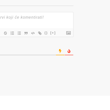
{}
[+]