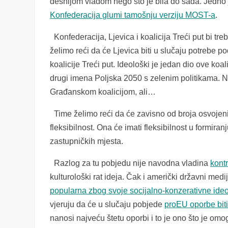
desnijom vladom nego što je bila do sada. Jedno je
Konfederacija glumi tamošnju verziju MOST-a
.
Konfederacija, Ljevica i koalicija Treći put bi t
želimo reći da će Ljevica biti u slučaju potrebe p
koalicije Treći put. Ideološki je jedan dio ove ko
drugi imena Poljska 2050 s zelenim politikama. N
Građanskom koalicijom, ali…
Time želimo reći da će zavisno od broja osvojenih
fleksibilnost. Ona će imati fleksibilnost u formir
zastupničkih mjesta.
Razlog za tu pobjedu nije navodna vladina
kont
kulturološki rat ideja. Čak i američki državni me
popularna zbog svoje socijalno-konzerativne ideo
vjeruju da će u slučaju pobjede
proEU oporbe biti 
nanosi najveću štetu oporbi i to je ono što je om