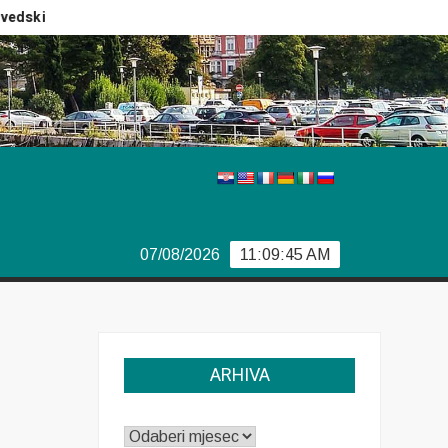
ki izbori
Izvještaj Europola
Previše demokracije
07/08/2026
11:09:46 AM
ARHIVA
ARHIVA