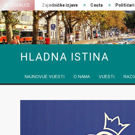
Skip
 ratovanja
BLJESKALICE
Zajedničke izjave
Ceuta
Političari pre
to
content
HLADNA ISTINA
NAJNOVIJE VIJESTI
O NAMA
VIJESTI
RAZ