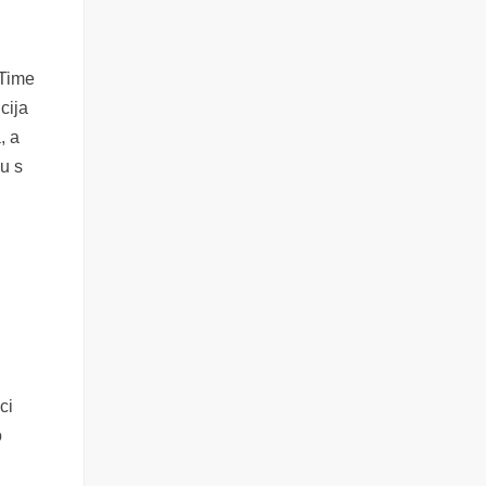
 Time
cija
, a
u s
ci
o