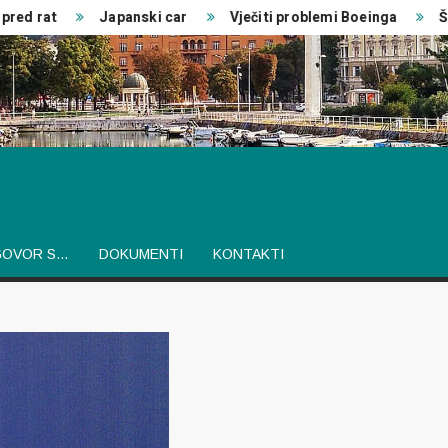
d rat
Japanski car
Vječiti problemi Boeinga
Šveds
GOVOR S…
DOKUMENTI
KONTAKTI