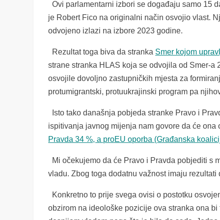
Ovi parlamentarni izbori se događaju samo 15 da
je Robert Fico na originalni način osvojio vlast. N
odvojeno izlazi na izbore 2023 godine.
Rezultat toga biva da stranka
Smer kojom upravl
strane stranka HLAS koja se odvojila od Smer-a 
osvojile dovoljno zastupničkih mjesta za formira
protumigrantski, protuukrajinski program pa njihov
Isto tako današnja pobjeda stranke Pravo i Pravd
ispitivanja javnog mijenja nam govore da će ona 
Pravda 34 %, a proEU oporba
(Građanska koalici
Mi očekujemo da će Pravo i Pravda pobjediti s mi
vladu. Zbog toga dodatnu važnost imaju rezultati 
Konkretno to prije svega ovisi o postotku osvoje
obzirom na ideološke pozicije ova stranka ona bi 