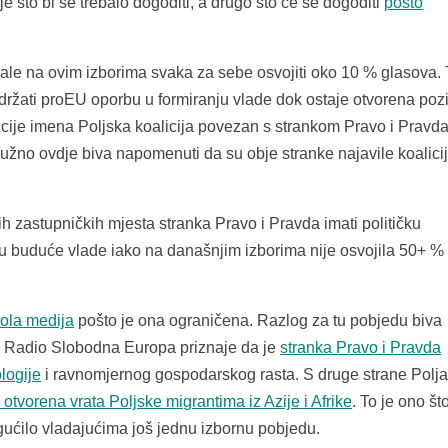
 što bi se trebalo dogoditi, a drugo što će se dogoditi
pošto
rebale na ovim izborima svaka za sebe osvojiti oko 10 % glasova.
održati proEU oporbu u formiranju vlade dok ostaje otvorena pozi
alicije imena Poljska koalicija povezan s strankom Pravo i Pravda
užno ovdje biva napomenuti da su obje stranke najavile koalicij
 zastupničkih mjesta stranka Pravo i Pravda imati političku
anju buduće vlade iako na današnjim izborima nije osvojila 50+ %
rola medija
pošto je ona ograničena. Razlog za tu pobjedu biva
dij Radio Slobodna Europa priznaje da je
stranka Pravo i Pravda
logije
i ravnomjernog gospodarskog rasta. S druge strane Polja
otvorena vrata Poljske migrantima iz Azije i Afrike
. To je ono št
ogućilo vladajućima još jednu izbornu pobjedu.