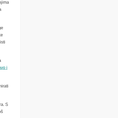
njima
a
ge
ke
sti
a
vo i
irati
ra. S
oš