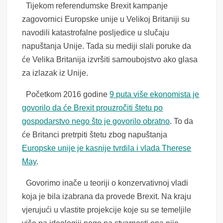
Tijekom referendumske Brexit kampanje
zagovornici Europske unije u Velikoj Britaniji su
navodili katastrofalne posljedice u slučaju
napuštanja Unije. Tada su mediji slali poruke da
će Velika Britanija izvršiti samoubojstvo ako glasa
za izlazak iz Unije.
Početkom 2016 godine
9 puta više ekonomista je
govorilo da će Brexit prouzročiti štetu po
gospodarstvo nego što je govorilo obratno
. To da
će Britanci pretrpiti štetu zbog napuštanja
Europske unije je kasnije tvrdila i vlada Therese
May
.
Govorimo inače u teoriji o konzervativnoj vladi
koja je bila izabrana da provede Brexit. Na kraju
vjerujući u vlastite projekcije koje su se temeljile