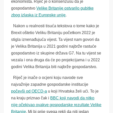
ekonomista. Riječ je o konsenzusu da je
gospodarstvo
Velike Britanije ostvarilo gubitke
zbog izlaska iz Europske unije
.
Nakon u realnosti tisuća tekstova o tome kako je
Brexit oštetio Veliku Britaniju početkom 2022 je
stigla iznenađujuća vijest. Ta vijest nam govori da
je Velika Britanija u 2021 godini najbrže rastuće
gospodarstvo iz skupine država G7. Na tu vijest se
vezala i ona druga da će po projekcijama i u 2022
godini Velika Britanija biti najbrže gospodarstvo.
Riječ je inače o ocjeni koju navode sve
najvažnije zapadne gospodarske institucije
počevši od OECD-a
u koji Hrvatska želi ući. To je
na kraju priznao čak i
BBC koji navodi da nitko
nije očekivao ovakve gospodarske rezultate Velike
Britanije
. Mi bi prije svega rekli da niti jedan