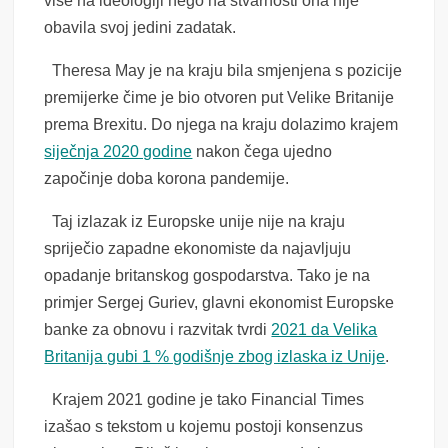
više na ideologiji nego na stvarnosti ona nije
obavila svoj jedini zadatak.
Theresa May je na kraju bila smjenjena s pozicije
premijerke čime je bio otvoren put Velike Britanije
prema Brexitu. Do njega na kraju dolazimo krajem
siječnja 2020 godine
nakon čega ujedno
započinje doba korona pandemije.
Taj izlazak iz Europske unije nije na kraju
spriječio zapadne ekonomiste da najavljuju
opadanje britanskog gospodarstva. Tako je na
primjer Sergej Guriev, glavni ekonomist Europske
banke za obnovu i razvitak tvrdi
2021 da Velika
Britanija gubi 1 % godišnje zbog izlaska iz Unije
.
Krajem 2021 godine je tako Financial Times
izašao s tekstom u kojemu postoji konsenzus