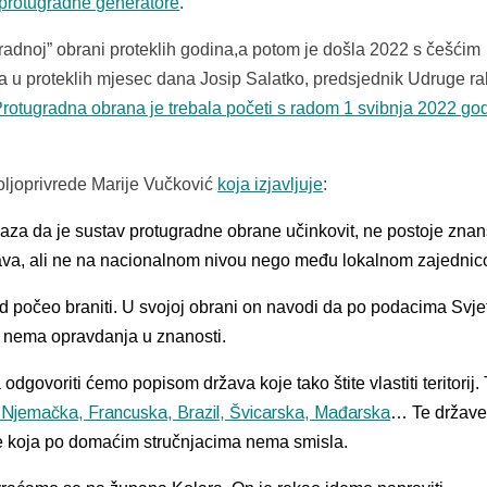
protugradne generatore
.
adnoj” obrani proteklih godina,a potom je došla 2022 s češćim
 proteklih mjesec dana Josip Salatko, predsjednik Udruge ra
 Protugradna obrana je trebala početi s radom 1 svibnja 2022 go
ljoprivrede Marije Vučković
koja izjavljuje
:
za da je sustav protugradne obrane učinkovit, ne postoje znan
država, ali ne na nacionalnom nivou nego među lokalnom zajednic
od
počeo braniti.
U svojoj obrani on navodi da po podacima Svje
 nema opravdanja u znanosti.
govoriti ćemo popisom država koje tako štite vlastiti teritorij.
, Njemačka, Francuska, Brazil, Švicarska, Mađarska
…
Te držav
ane koja po domaćim stručnjacima nema smisla.