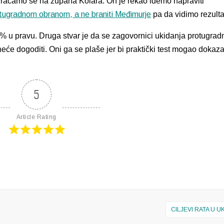
aćamo se na župana Kolara. On je rekao idemo napraviti
tugradnom obranom, a ne braniti Međimurje
pa da vidimo rezulta
 % u pravu. Druga stvar je da se zagovornici ukidanja protugrad
će dogoditi. Oni ga se plaše jer bi praktički test mogao dokaza
5
Article Rating
CILJEVI RATA U U