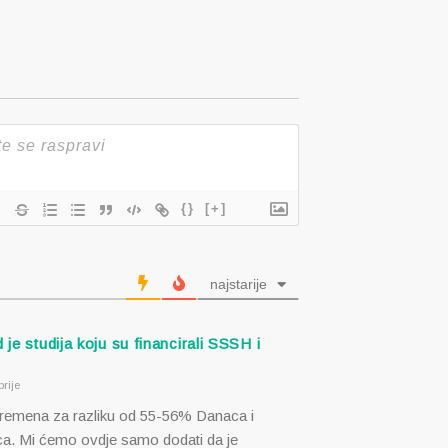
{}
[+]
najstarije
d je studija koju su financirali SSSH i
rije
remena za razliku od 55-56% Danaca i
. Mi ćemo ovdje samo dodati da je