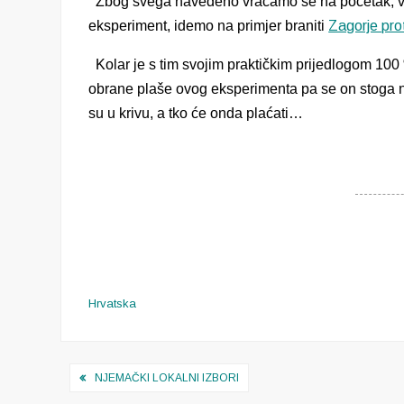
Zbog svega navedeno vraćamo se na početak, vr
eksperiment, idemo na primjer braniti
Zagorje pro
Kolar je s tim svojim praktičkim prijedlogom 100
obrane plaše ovog eksperimenta pa se on stoga ne
su u krivu, a tko će onda plaćati…
Hrvatska
Navigacija
NJEMAČKI LOKALNI IZBORI