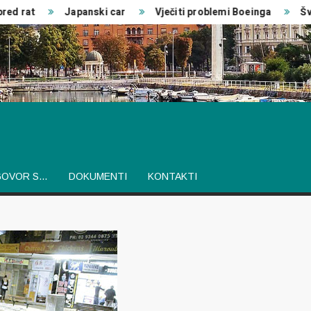
rat
Japanski car
Vječiti problemi Boeinga
Švedsk
GOVOR S…
DOKUMENTI
KONTAKTI