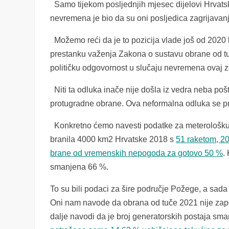
Samo tijekom posljednjih mjesec dijelovi Hrvatsk
nevremena je bio da su oni posljedica zagrijavanj
Možemo reći da je to pozicija vlade još od 2020 
prestanku važenja Zakona o sustavu obrane od tuče.
političku odgovornost u slučaju nevremena ovaj z
Niti ta odluka inače nije došla iz vedra neba poš
protugradne obrane. Ova neformalna odluka se pr
Konkretno ćemo navesti podatke za meterološku s
branila 4000 km2 Hrvatske 2018 s
51 raketom, 20
brane od vremenskih nepogoda za gotovo 50 %
.
smanjena 66 %.
To su bili podaci za šire područje Požege, a sad
Oni nam navode da obrana od tuče 2021 nije zapo
dalje navodi da je broj generatorskih postaja sm