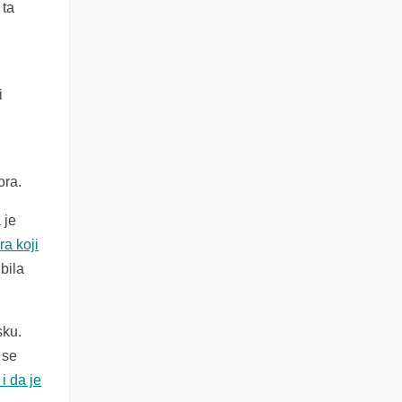
 ta
i
ora.
 je
ra koji
 bila
sku
.
 se
i da je