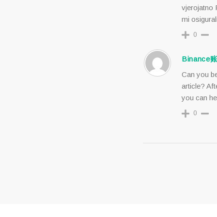
vjerojatno
mi osigural
0
Binance
Can you be
article? Af
you can he
0