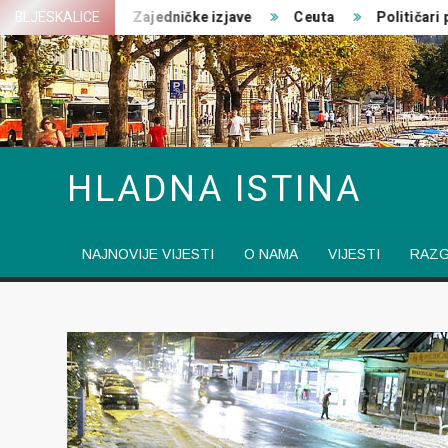
Skip
atovanja
BLJESKALICE
Zajedničke izjave
Ceuta
Političari pred 
to
content
HLADNA ISTINA
NAJNOVIJE VIJESTI
O NAMA
VIJESTI
RAZ