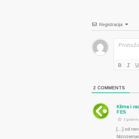
objava
Registracija
2
COMMENTS
Klima i ra
FES
3 godine p
[…] od nev
Nizozemaca