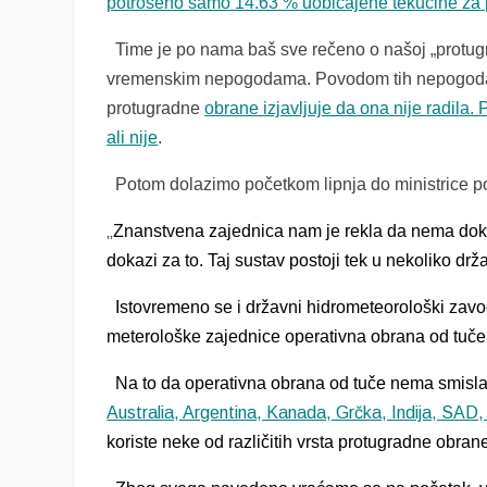
potrošeno samo 14.63 % uobičajene tekućine za 
Time je po nama baš sve rečeno o našoj „protugr
vremenskim nepogodama. Povodom tih nepogoda u
protugradne
obrane izjavljuje da ona nije radila.
ali nije
.
Potom dolazimo početkom lipnja do ministrice po
„
Znanstvena zajednica nam je rekla da nema doka
dokazi za to. Taj sustav postoji tek u nekoliko 
Istovremeno se i d
ržavni hidrometeorološki zav
meterološke zajednice operativna obrana od tuče
Na to da operativna obrana od tuče nema smisla od
Australia, Argentina, Kanada, Grčka, Indija, SAD
koriste neke od različitih vrsta protugradne obr