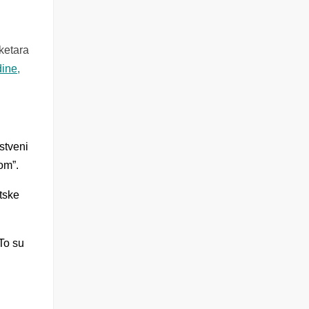
ketara
dine,
stveni
om”.
tske
 To su
e