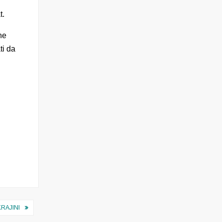
t.
ne
ti da
KRAJINI