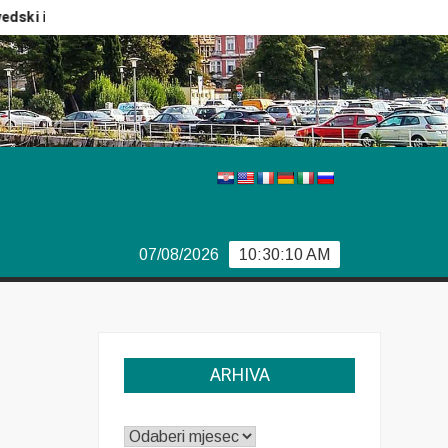
i izbori
Izvještaj Europola
Previše demokracije
S
07/08/2026
10:30:10 AM
ARHIVA
ARHIVA