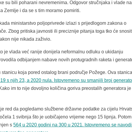
e su bili poharani nevremenima. Odgovor stručnjaka i vlade na
a Zemlje i da se s tim moramo pomiriti.
kada ministarstvo poljoprivrede izlazi s prijedlogom zakona o
 Zbog pritiska javnosti ili preciznije pitanja toga tko će snosit
akon nije nikada zaživio.
to je vlada već ranije donijela neformalnu odluku o ukidanju
ovodila odbijanjem nabave novih protugradnih raketa i generat
tanicu koja pored ostalog brani područje Požege. Ova stanica
19 s njih 23, a 2020 nula. Istovremeno su smanjili broj generato
 Kako im to nije dovoljno količina goriva preostalih generatora je
a je red da pogledamo službene državne podatke za cijelu Hrvat
čela 1 svibnja što je uobičajeno vrijeme nego 15 lipnja. Potom
anjen s
564 u 2020 godini na 300 u 2021.
Istovremeno se navodi 