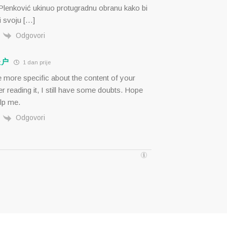
 Plenković ukinuo protugradnu obranu kako bi
i svoju […]
Odgovori
账户
1 dan prije
 more specific about the content of your
ter reading it, I still have some doubts. Hope
lp me.
Odgovori