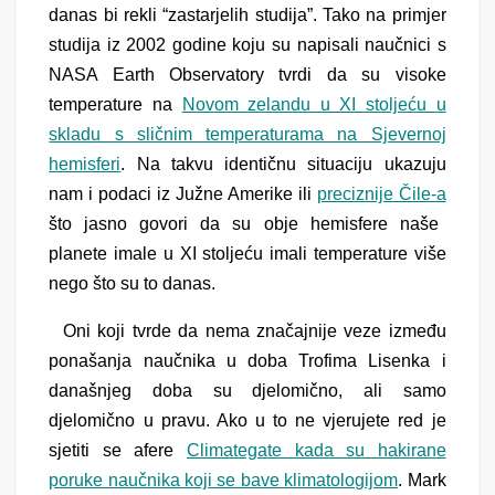
danas bi rekli “zastarjelih studija”. Tako na primjer
studija iz 2002 godine koju su napisali naučnici s
NASA Earth Observatory tvrdi da su visoke
temperature na
Novom zelandu u XI stoljeću u
skladu s sličnim temperaturama na Sjevernoj
hemisferi
. Na takvu identičnu situaciju ukazuju
nam i podaci iz Južne Amerike ili
preciznije Čile-a
što jasno govori da su obje hemisfere naše
planete imale u XI stoljeću imali temperature više
nego što su to danas.
Oni koji tvrde da nema značajnije veze između
ponašanja naučnika u doba Trofima Lisenka i
današnjeg doba su djelomično, ali samo
djelomično u pravu. Ako u to ne vjerujete red je
sjetiti se afere
Climategate kada su hakirane
poruke naučnika koji se bave klimatologijom
. Mark