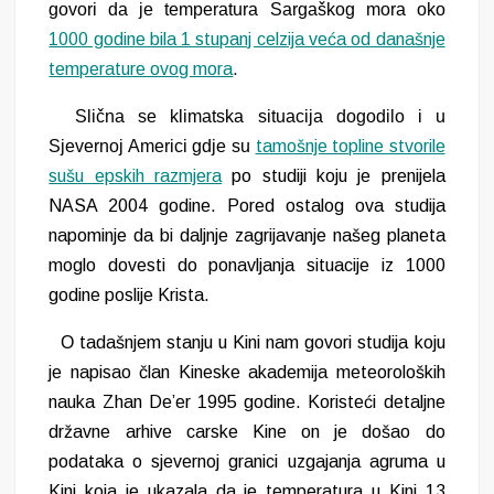
govori da je temperatura Sargaškog mora oko
1000 godine bila 1 stupanj celzija veća od današnje
temperature ovog mora
.
Slična se klimatska situacija dogodilo i u
Sjevernoj Americi gdje su
tamošnje topline stvorile
sušu epskih razmjera
po studiji koju je prenijela
NASA 2004 godine. Pored ostalog ova studija
napominje da bi daljnje zagrijavanje našeg planeta
moglo dovesti do ponavljanja situacije iz 1000
godine poslije Krista.
O
tadašnjem
stanju u Kini nam govori studija koju
je napisao član Kineske akademija meteoroloških
nauka Zhan De’er 1995 godine. Koristeći detaljne
državne arhive carske Kine
on
je došao do
podataka o sjevernoj granici uzgajanja agruma u
Kini koja je ukazala da je temperatura u Kini 13