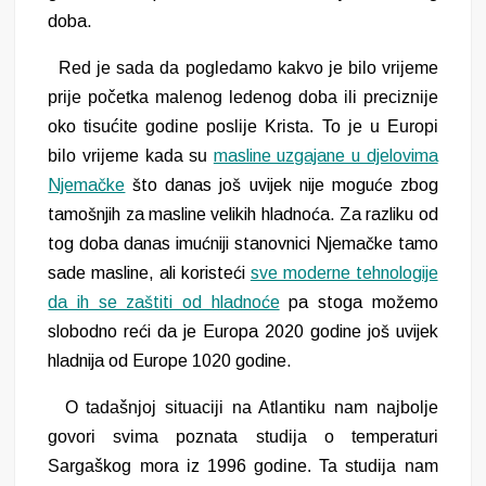
doba.
Red je sada da pogledamo kakvo je bilo vrijeme
prije početka malenog ledenog doba ili preciznije
oko tisućite godine poslije Krista. To je u Europi
bilo vrijeme kada su
masline uzgajane u djelovima
Njemačke
što danas
još uvijek
nije moguće zbog
tamošnjih
za masline
velikih hladnoća. Za razliku od
tog doba danas imućniji stanovnici Njemačke tamo
sade masline, ali koristeći
sve moderne tehnologije
da ih se zaštiti od hladnoće
pa stoga možemo
slobodno reći da je Europa 2020 godine još uvijek
hladnija od Europe 1020 godine.
O tadašnjoj situaciji na Atlantiku nam najbolje
govori svima poznata studija o temperaturi
Sargaškog mora iz 1996 godine. Ta studija nam