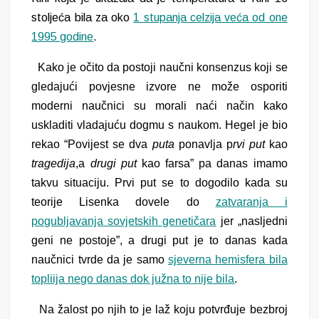
stoljeća bila za oko
1 stupanja celzija veća od one
1995 godine
.
Kako je očito da postoji naučni konsenzus koji se
gledajući povjesne izvore ne može o
sporiti
moderni
naučnici su morali naći način kako
uskladiti vladajuću dogmu s naukom. Hegel je bio
rekao
“Povijest se dva
puta
ponavlja p
rvi put
kao
tragedija
,a
drugi put
kao farsa”
pa danas imamo
takvu
situaciju. Prvi put se to dogodilo kada su
teorije Lisenka dovele do
zatvaranja i
pogubljavanja sovjetskih genetičara
jer „nasljedni
geni ne postoje”, a drugi put je to danas kada
naučnici tvrde da je samo
sjeverna hemisfera bila
topliija nego danas dok južna to nije bila
.
Na žalost po njih to je laž koju potvrđuje bezbroj