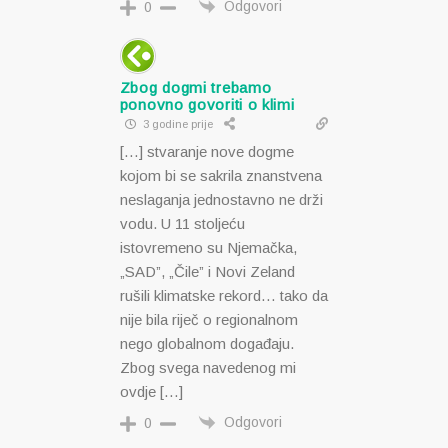
Odgovori
0
Zbog dogmi trebamo
ponovno govoriti o klimi
3 godine prije
[…] stvaranje nove dogme
kojom bi se sakrila znanstvena
neslaganja jednostavno ne drži
vodu. U 11 stoljeću
istovremeno su Njemačka,
„SAD”, „Čile” i Novi Zeland
rušili klimatske rekord… tako da
nije bila riječ o regionalnom
nego globalnom događaju.
Zbog svega navedenog mi
ovdje […]
Odgovori
0