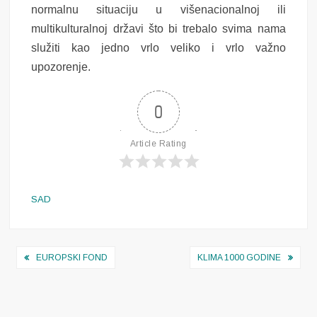
normalnu situaciju u višenacionalnoj ili
multikulturalnoj državi što bi trebalo svima nama
služiti kao jedno vrlo veliko i vrlo važno
upozorenje.
0
Article Rating
SAD
Navigacija
EUROPSKI FOND
KLIMA 1000 GODINE
objava