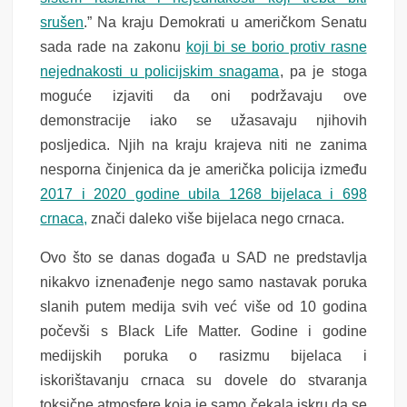
srušen
.” Na kraju Demokrati u američkom Senatu
sada rade na zakonu
koji bi se borio protiv rasne
nejednakosti u policijskim snagama
, pa je stoga
moguće izjaviti da oni podržavaju ove
demonstracije iako se užasavaju njihovih
posljedica. Njih na kraju krajeva niti ne zanima
nesporna činjenica da je američka policija između
2017 i 2020 godine ubila 1268 bijelaca i 698
crnaca,
znači daleko više bijelaca nego crnaca.
Ovo što se danas događa u SAD ne predstavlja
nikakvo iznenađenje nego samo nastavak poruka
slanih putem medija svih već više od 10 godina
počevši s Black Life Matter. Godine i godine
medijskih poruka o rasizmu bijelaca i
iskorištavanju crnaca su dovele do stvaranja
toksične atmosfere koja je samo čekala iskru da se