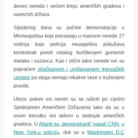
doveo nereda i većem broju američkih gradova i
saveznih država.
Sljedećeg dana su počele demonstracije u
Minneapolisu koje prerastaju u masivne nerede 27
svibnja koje policija neuspješno pokušava
kontrolirati pored ostalog korištenjem gumenih
metaka i suzavca. Kao i slični takvi nerede ovi su
popraćeni
pljačkanjem i uništavanjem trgovačkih
centara
pa stoga nemaju nikakve veze s traženjem
pravde.
Ubrzo potom ovi nemiri su se raširili po cijelim
Sjedinjenim Američkim Državama tako da su u
ovom trenutku oni aktivni u stotinjak američkih
gradova. U
Atlanti su „demonstranti” napali CNN, u
New York-u policiju
, dok su u
Washington D.C