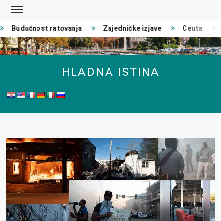
Skip
to
Budućnost ratovanja
Zajedničke izjave
Ceuta
content
HLADNA ISTINA