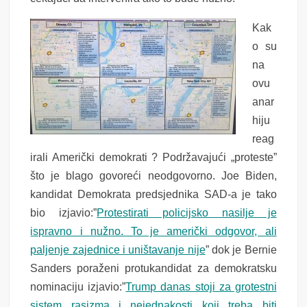
Kak
o su
na
ovu
anar
hiju
reag
irali Američki demokrati ? Podržavajući „proteste”
što je blago govoreći neodgovorno. Joe Biden,
kandidat Demokrata predsjednika SAD-a je tako
bio izjavio:”
Protestirati policijsko nasilje je
ispravno i nužno. To je američki odgovor, ali
paljenje zajednice i uništavanje nije
” dok je Bernie
Sanders poraženi protukandidat za demokratsku
nominaciju izjavio:”
Trump danas stoji za grotestni
sistem rasizma i nejednakosti koji treba biti