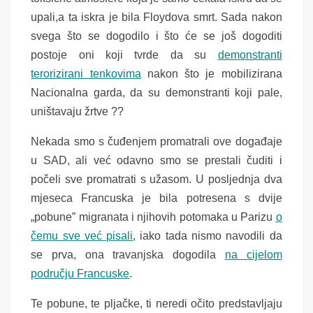
upali,a ta iskra je bila Floydova smrt. Sada nakon
svega što se dogodilo i što će se još dogoditi
postoje oni koji tvrde da su
demonstranti
terorizirani tenkovima
nakon što je mobilizirana
Nacionalna garda, da su demonstranti koji pale,
uništavaju žrtve ??
Nekada smo s čuđenjem promatrali ove događaje
u SAD, ali već odavno smo se prestali čuditi i
počeli sve promatrati s užasom. U posljednja dva
mjeseca Francuska je bila potresena s dvije
„pobune” migranata i njihovih potomaka u Parizu
o
čemu sve već pisali
, iako tada nismo navodili da
se prva, ona travanjska dogodila
na cijelom
području Francuske
.
Te pobune, te pljačke, ti neredi očito predstavljaju