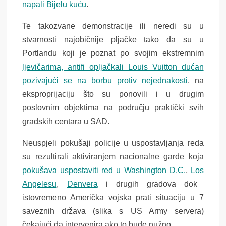
napali Bijelu kuću
.
Te takozvane demonstracije ili neredi su u
stvarnosti najobičnije pljačke tako da su u
Portlandu koji je poznat po svojim ekstremnim
ljevičarima, antifi opljačkali Louis Vuitton dućan
pozivajući se na borbu protiv nejednakosti
, na
eksproprijaciju što su ponovili i u drugim
poslovnim objektima na području praktički svih
gradskih centara u SAD.
Neuspjeli pokušaji policije u uspostavljanja reda
su rezultirali aktiviranjem nacionalne garde koja
pokušava uspostaviti red u Washington D.C.
,
Los
Angelesu
,
Denvera
i drugih gradova dok
istovremeno Američka vojska prati situaciju u 7
saveznih država (slika s US Army servera)
čekajući da intervenira ako to bude nužno.