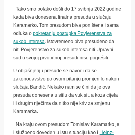
Tako smo polako došli do 17 svibnja 2022 godine
kada biva donesena finalna presuda u slučaju
Karamarko. Tom presudom biva poništena i sama
odluka o
pokretanju postupka Povjerenstva za
sukob interesa
. Istovremeno biva presuđeno da
niti Povjerenstvo za sukob interesa niti Upravni
sud u svojoj prvobitnoj presudi nisu pogrešili.
U objašnjenju presude se navodi da se
zakonodavstvo po ovom pitanju promjenilo nakon
slučaja Bandić. Nekako nam se čini da je ova
presuda donesena u stilu da vuk sit, a koza cijela
ili drugim riječima da nitko nije kriv za smjenu
Karamarka.
Na kraju ovom presudom Tomislav Karamarko je
i službeno doveden u istu situaciju kao i
Heinz-