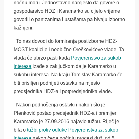
noćnu moru. Jednostavno namjesto da govore o
gospodarstvo HDZ i Karamarko su cijelo vrijeme
govorili o partizanima i ustašama pa bivaju izborno
kažnjeni.
To nas dovodi do formiranja postizborne HDZ-
MOST koalicije i neobične Oreškovićeve vlade. Ta
vlada će ubrzo pasti kada
Povjerenstvo za sukob
interesa
izađe s zaključkom da je Karamarko u
sukobu interesa. Na kraju Tomislav Karamarko će
biti prisiljen podnijeti ostavku na mjesto
predsjednika HDZ-a i potpredsjednika vlade.
Nakon podnošenja ostavki i nakon što je
Plenković postao predsjednik HDZ-a i premijer
Karamarko je 27.09.2016 najavio tužbu. Riječ je
bila o
tužbi protiv odluke Povjerenstva za sukob
interesa
nakon čega počinju procesi duži od 5