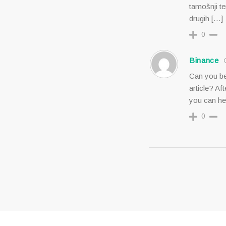
tamošnji t
drugih […]
0
Binance
Can you be
article? Af
you can he
0