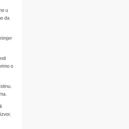
mo u
mo da
primjer
esti
orimo o
stinu.
ama.
di
izvor.