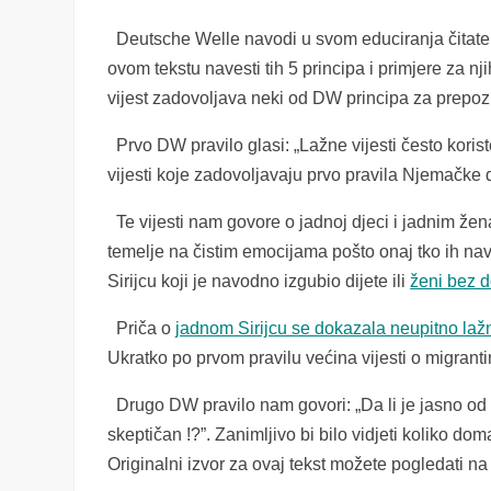
Deutsche Welle navodi u svom educiranja čitatel
ovom tekstu navesti tih 5 principa i primjere za nj
vijest zadovoljava neki od DW principa za prepo
Prvo DW pravilo glasi: „Lažne vijesti često koriste 
vijesti koje zadovoljavaju prvo pravila Njemačke 
Te vijesti nam govore o jadnoj djeci i jadnim žena
temelje na čistim emocijama pošto onaj tko ih n
Sirijcu koji je navodno izgubio dijete ili
ženi bez 
Priča o
jadnom Sirijcu se dokazala neupitno la
Ukratko po prvom pravilu većina vijesti o migran
Drugo DW pravilo nam govori: „Da li je jasno od ku
skeptičan !?”. Zanimljivo bi bilo vidjeti koliko do
Originalni izvor za ovaj tekst možete pogledati n