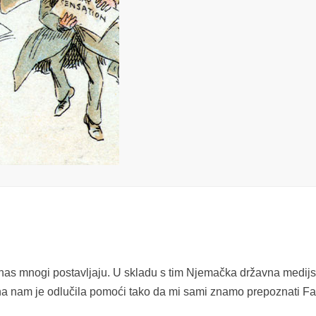
nas mnogi postavljaju. U skladu s tim Njemačka državna medij
Ona nam je odlučila pomoći tako da mi sami znamo prepoznati F