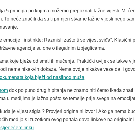
ja 5 principa po kojima možemo prepoznati lažne vijesti. Mi će
ih. To neće značiti da su ti primjeri stvarne lažne vijesti nego sa
znavanje.
emocije i instinkte: Razmisli zašto ti se vijest sviđa”. Klasični 
državne agencije su one o ilegalnim izbjeglicama.
ma koje bježe od smrti ili mučenja. Praktički uvijek se takve vij
avodi nema nikakvih dokaza. Nema ovdje nikakve veze da li gov
dokumenata koja bježi od nasilnog muža
.
žnom
dok po puno drugih pitanja ne znamo niti ćemo ikada znati i
tima u medijima je lažna pošto se temelje prije svega na emocij
da je vijest stigla ? Provjeri originalni izvor ! Ako ga nema bu
maćih medija s izuzetkom ovog portala dava linkove na originalni 
a
sljedećem linku
.