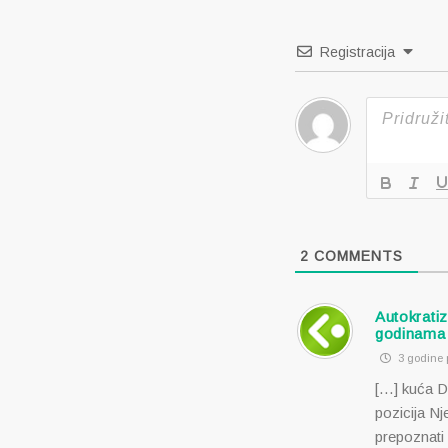
Registracija
2
COMMENTS
Autokrati
godinama
3 godine p
[…] kuća D
pozicija N
prepoznati 