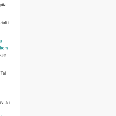
itati
tali i
nu
titom
akse
 Taj
vila i