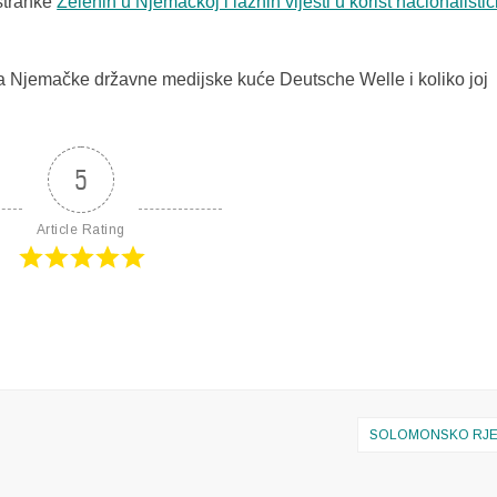
 stranke
Zelenih u Njemačkoj i lažnih vijesti u korist nacionalistič
ma Njemačke državne medijske kuće Deutsche Welle i koliko joj
5
Article Rating
SOLOMONSKO RJE