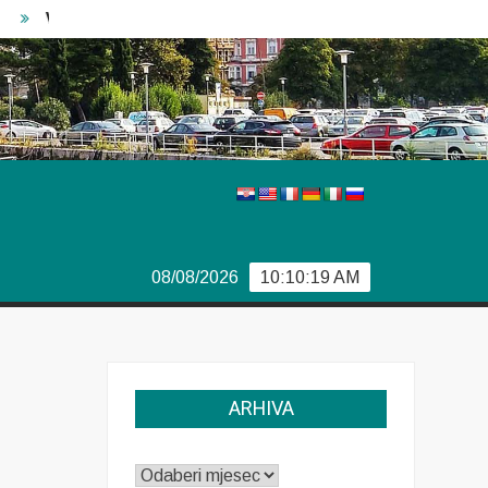
Vječiti problemi Boeinga
Švedski izbori
Izvještaj Eu
08/08/2026
10:10:19 AM
ARHIVA
ARHIVA