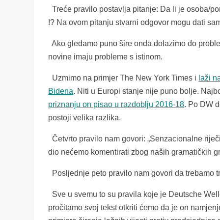
Treće pravilo postavlja pitanje: Da li je osoba/port
!? Na ovom pitanju stvarni odgovor mogu dati samo 
Ako gledamo puno šire onda dolazimo do problema.
novine imaju probleme s istinom.
Uzmimo na primjer The New York Times i
laži n
Bidena
. Niti u Europi stanje nije puno bolje. Naj
priznanju on pisao u razdoblju 2016-18
. Po DW def
postoji velika razlika.
Četvrto pravilo nam govori: „Senzacionalne riječi 
dio nećemo komentirati zbog naših gramatičkih g
Posljednje peto pravilo nam govori da trebamo tra
Sve u svemu to su pravila koje je Deutsche Welle
pročitamo svoj tekst otkriti ćemo da je on namjen