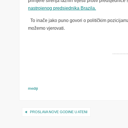
primjere širenja lažnih vijesti protiv predsjednice
nastrojenog predsjednika Brazila.
To inače jako puno govori o političkim pozicija
možemo vjerovati.
mediji
Navigacija
PROSLAVA NOVE GODINE U ATENI
objava