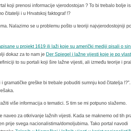
al koji prenosi informacije vjerodostojan ? To bi trebalo bolje isp
čitatelji i u Hrvatskoj faktograf !?
 Nalazimo se u problemu pošto u teoriji najvjerodostojniji por
apisane u projekt 1619 ili laži koje su američki mediji pisali o si
bolji dokaz za to nam je
Der Spiegel i lažne vijesti koje je po vlas
iniciji to su portali koji šire lažne vijesti, ali između teorije i pr
i gramatičke greške bi trebale pobuditi sumnju kod čitatelja !?”.
rešaka.
žiti više informacija o tematici. S tim se mi potpuno slažemo.
 naveo za otkrivanje lažnih vijesti. Kada se maknemo od tih pra
jen prije svega nacionalistima/domoljubima. Tako portal navodi