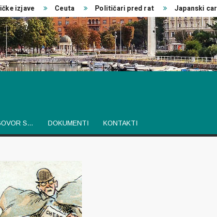
 izjave
Ceuta
Političari pred rat
Japanski car
GOVOR S…
DOKUMENTI
KONTAKTI