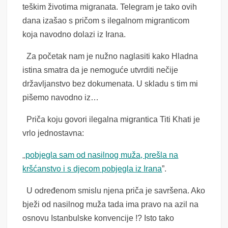
teškim životima migranata. Telegram je tako ovih
dana izašao s pričom s ilegalnom migranticom
koja navodno dolazi iz Irana.
Za početak nam je nužno naglasiti kako Hladna
istina smatra da je nemoguće utvrditi nečije
državljanstvo bez dokumenata. U skladu s tim mi
pišemo navodno iz…
Priča koju govori ilegalna migrantica Titi Khati je
vrlo jednostavna:
„
pobjegla sam od nasilnog muža, prešla na
kršćanstvo i s djecom pobjegla iz Irana
”.
U određenom smislu njena priča je savršena. Ako
bježi od nasilnog muža tada ima pravo na azil na
osnovu Istanbulske konvencije !? Isto tako