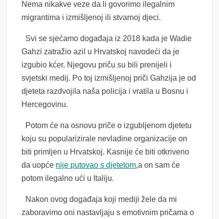
Nema nikakve veze da li govorimo ilegalnim
migrantima i izmišljenoj ili stvarnoj djeci.
Svi se sjećamo događaja iz 2018 kada je Wadie
Gahzi zatražio azil u Hrvatskoj navodeći da je
izgubio kćer. Njegovu priču su bili prenijeli i
svjetski medij. Po toj izmišljenoj priči Gahzija je od
djeteta razdvojila naša policija i vratila u Bosnu i
Hercegovinu.
Potom će na osnovu priče o izgubljenom djetetu
koju su popularizirale nevladine organizacije on
biti primljen u Hrvatskoj. Kasnije će biti otkriveno
da uopće
nije putovao s djetetom
,a on sam će
potom ilegalno ući u Italiju.
Nakon ovog događaja koji mediji žele da mi
zaboravimo oni nastavljaju s emotivnim pričama o