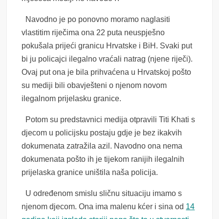
Navodno je po ponovno moramo naglasiti
vlastitim riječima ona 22 puta neuspješno
pokušala prijeći granicu Hrvatske i BiH. Svaki put
bi ju policajci ilegalno vraćali natrag (njene riječi).
Ovaj put ona je bila prihvaćena u Hrvatskoj pošto
su mediji bili obavješteni o njenom novom
ilegalnom prijelasku granice.
Potom su predstavnici medija otpravili Titi Khati s
djecom u policijsku postaju gdje je bez ikakvih
dokumenata zatražila azil. Navodno ona nema
dokumenata pošto ih je tijekom ranijih ilegalnih
prijelaska granice uništila naša policija.
U određenom smislu sličnu situaciju imamo s
njenom djecom. Ona ima malenu kćer i sina od
14