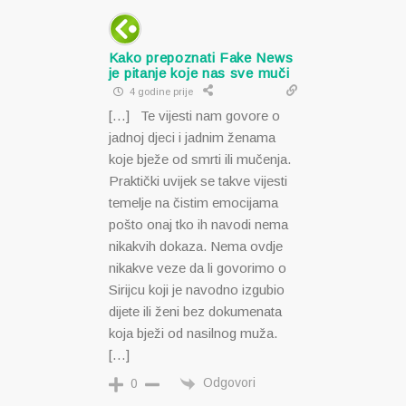
Kako prepoznati Fake News
je pitanje koje nas sve muči
4 godine prije
[…] Te vijesti nam govore o
jadnoj djeci i jadnim ženama
koje bježe od smrti ili mučenja.
Praktički uvijek se takve vijesti
temelje na čistim emocijama
pošto onaj tko ih navodi nema
nikakvih dokaza. Nema ovdje
nikakve veze da li govorimo o
Sirijcu koji je navodno izgubio
dijete ili ženi bez dokumenata
koja bježi od nasilnog muža.
[…]
Odgovori
0