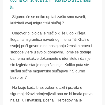
godina koji izgleda stariji nego što to u stvarnosti
je
.
Sigurno će se netko upitati zašto smo naveli,
kritizirali ovaj migrantski slučaj ?
Odgovor bi bio da je riječ o klišeju do klišeja.
Ilegalna migrantica navodnog imena Titi Khati u
svojoj priči govori o ne postojanju ženskih prava i
slobode vjere u svojoj domovini. Tome se dodaje
da nema nikakve dokumente o identitetu i da njen
sin izgleda starije nego što to je. Koliko puta ste
slušali slične migrantske slučajeve ? Sigurno
bezbroj !?
Na kraju kada bi se zakon o azil i pravila o
sigurnoj državi primjenjivali ona ne bi imala pravo
na azil u Hrvatskoj. Bosna i Hercegovina je