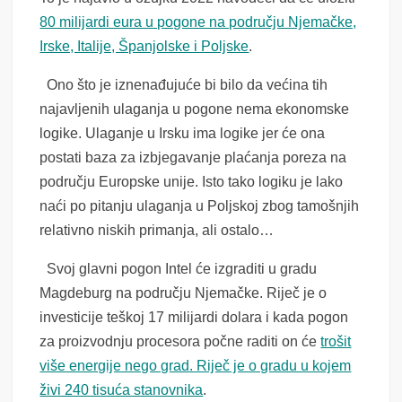
80 milijardi eura u pogone na području Njemačke,
Irske, Italije, Španjolske i Poljske
.
Ono što je iznenađujuće bi bilo da većina tih
najavljenih ulaganja u pogone nema ekonomske
logike. Ulaganje u Irsku ima logike jer će ona
postati baza za izbjegavanje plaćanja poreza na
području Europske unije. Isto tako logiku je lako
naći po pitanju ulaganja u Poljskoj zbog tamošnjih
relativno niskih primanja, ali ostalo…
Svoj glavni pogon Intel će izgraditi u gradu
Magdeburg na području Njemačke. Riječ je o
investicije teškoj 17 milijardi dolara i kada pogon
za proizvodnju procesora počne raditi on će
trošit
više energije nego grad. Riječ je o gradu u kojem
živi 240 tisuća stanovnika
.