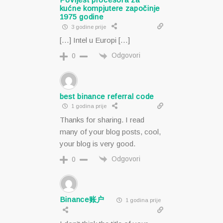
kućne kompjutere započinje
1975 godine
3 godine prije
[…] Intel u Europi […]
Odgovori
0
best binance referral code
1 godina prije
Thanks for sharing. I read
many of your blog posts, cool,
your blog is very good.
Odgovori
0
Binance账户
1 godina prije