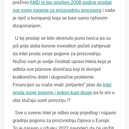
preživio
AMD je bio prisiljen 2008 godine prodati
sve svoje pogone za proizvodnju procesora
i sada
je riječ o kompaniji koja se bavi samo njihovim
dizajniranjem.
U toj prodaji se bilo okrenulo puno novca pa su
još prije doba korone investitori počeli zahtjevati
da Intel proda svoje pogone za proizvodnju.
Nužno nam je ovdje čestitati upravi Intela koja je
odbila ove planove dioničara koji bi donijeli
kratkoročnu dobit i dugoročne probleme.
Financijeri su inače imali „briljantni” plan da
Intel
proda svoje pogone i potom kupi druge
pa bi oni u
oba slučaju uzeli proviziju !?
Sve u svemu Intel je odbio ovaj prijedlog i najavio
gradnju pogona za proizvodnju čipova u Europi.
To je najavio u ožujku 2022 navodeći da će uložiti