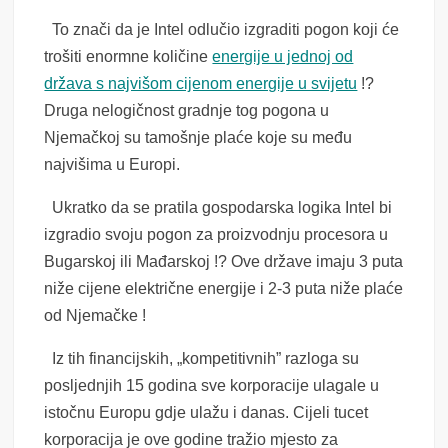
To znači da je Intel odlučio izgraditi pogon koji će
trošiti enormne količine
energije u jednoj od
država s najvišom cijenom energije u svijetu
!?
Druga nelogičnost gradnje tog pogona u
Njemačkoj su tamošnje plaće koje su među
najvišima u Europi.
Ukratko da se pratila gospodarska logika Intel bi
izgradio svoju pogon za proizvodnju procesora u
Bugarskoj ili Mađarskoj !? Ove države imaju 3 puta
niže cijene električne energije i 2-3 puta niže plaće
od Njemačke !
Iz tih financijskih, „kompetitivnih” razloga su
posljednjih 15 godina sve korporacije ulagale u
istočnu Europu gdje ulažu i danas. Cijeli tucet
korporacija je ove godine tražio mjesto za