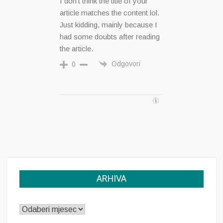
I don’t think the title of your
article matches the content lol.
Just kidding, mainly because I
had some doubts after reading
the article.
Odgovori
0
ARHIVA
ARHIVA