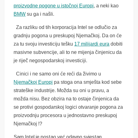
proizvodne pogone u istočnoj Europi
, a neki kao
BMW
su ga i našli.
Za razliku od tih korporacija Intel se odlučio za
gradnju pogona u preskupoj Njemačkoj. Da on će
za tu svoju investiciju tešku
17 milijardi eura
dobiti
masivne subvencije, ali to ne mijenja činjenicu da
je riječ negospodarskoj investiciji.
Cinici i ne samo oni će reći da živimo u
Njemačkoj Europi
pa stoga ona smješta kod sebe
strateške industrije. Možda su oni u pravu, a
možda nisu. Bez obzira na to ostaje činjenica da
se protivi gospodarskoj logici otvaranje pogona za
proizvodnju procesora u jednostavno preskupoj
Njemačkoj !?
Sam Intel je postao već odavno svjestan