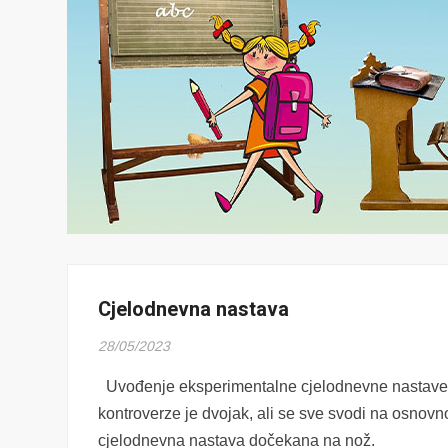
Cjelodnevna nastava
28/05/2023
Uvođenje eksperimentalne cjelodnevne nastave u
kontroverze je dvojak, ali se sve svodi na osno
cjelodnevna nastava dočekana na nož.