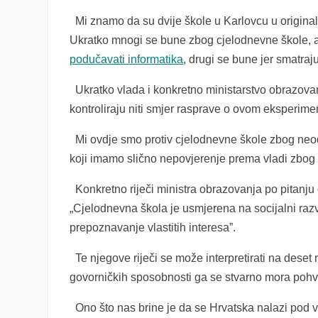
Mi znamo da su dvije škole u Karlovcu u origina
Ukratko mnogi se bune zbog cjelodnevne škole, a r
podučavati informatika
, drugi se bune jer smatraju
Ukratko vlada i konkretno ministarstvo obrazovan
kontroliraju niti smjer rasprave o ovom eksperiment
Mi ovdje smo protiv cjelodnevne škole zbog neo
koji imamo slično nepovjerenje prema vladi zbog r
Konkretno riječi ministra obrazovanja po pitanj
„Cjelodnevna škola je usmjerena na socijalni razvo
prepoznavanje vlastitih interesa”.
Te njegove riječi se može interpretirati na deset r
govorničkih sposobnosti ga se stvarno mora pohval
Ono što nas brine je da se Hrvatska nalazi pod v