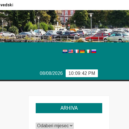
ki izbori
Izvještaj Europola
Previše demokracije
08/08/2026
10:09:42 PM
ARHIVA
ARHIVA