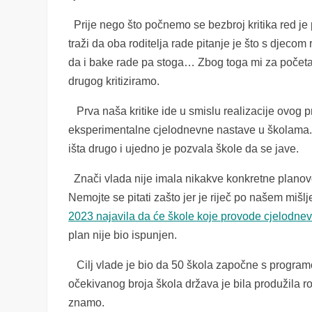
Prije nego što počnemo se bezbroj kritika red je 
traži da oba roditelja rade pitanje je što s djecom 
da i bake rade pa stoga… Zbog toga mi za početa
drugog kritiziramo.
Prva naša kritike ide u smislu realizacije ovog 
eksperimentalne cjelodnevne nastave u školama. O
išta drugo i ujedno je pozvala škole da se jave.
Znači vlada nije imala nikakve konkretne planove 
Nemojte se pitati zašto jer je riječ po našem mišl
2023 najavila da će škole koje provode cjelodnev
plan nije bio ispunjen.
Cilj vlade je bio da 50 škola započne s programo
očekivanog broja škola država je bila produžila rok 
znamo.