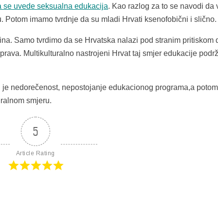
a se uvede seksualna edukacija
. Kao razlog za to se navodi da
 Potom imamo tvrdnje da su mladi Hrvati ksenofobični i slično.
 istina. Samo tvrdimo da se Hrvatska nalazi pod stranim pritiskom 
rava. Multikulturalno nastrojeni Hrvat taj smjer edukacije podr
i je nedorečenost, nepostojanje edukacionog programa,a potom 
turalnom smjeru.
5
Article Rating