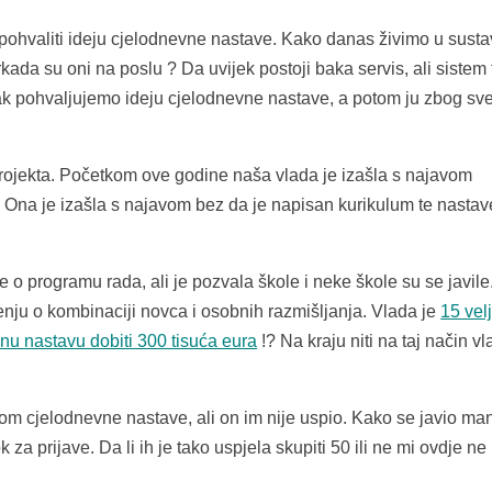
pohvaliti ideju cjelodnevne nastave. Kako danas živimo u susta
rkada su oni na poslu ? Da uvijek postoji baka servis, ali sistem 
k pohvaljujemo ideju cjelodnevne nastave, a potom ju zbog sv
projekta. Početkom ove godine naša vlada je izašla s najavom
na je izašla s najavom bez da je napisan kurikulum te nastave
o programu rada, ali je pozvala škole i neke škole su se javile
jenju o kombinaciji novca i osobnih razmišljanja. Vlada je
15 vel
nu nastavu dobiti 300 tisuća eura
!? Na kraju niti na taj način vl
m cjelodnevne nastave, ali on im nije uspio. Kako se javio man
za prijave. Da li ih je tako uspjela skupiti 50 ili ne mi ovdje ne