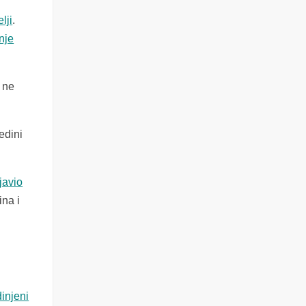
lji
.
nje
 ne
edini
javio
ina i
injeni