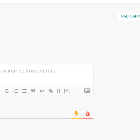
PAD CAR
{}
[+]