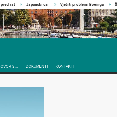
d rat
Japanski car
Vječiti problemi Boeinga
Šveds
GOVOR S…
DOKUMENTI
KONTAKTI