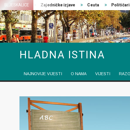
Skip
 ratovanja
BLJESKALICE
Zajedničke izjave
Ceuta
Političari pre
to
content
HLADNA ISTINA
NAJNOVIJE VIJESTI
O NAMA
VIJESTI
RAZ