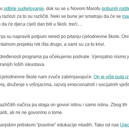
lu
odbile sudjelovanje
, dok su se u Novom Marofu
pobunili rodite
azlozi za to su različiti. Neki se bune jer smatraju da će se
ma
 da će djeca cijeli dan biti u školi, treći…
ja su napravili potpuni nered po pitanju cjelodnevne škole. Oni
alnom projektu niti išta drugo, a sami su za to krivi.
dređenosti programa pa očekujemo podvale. Vjerojatno nismo j
anijih loših iskustava.
u cjelodnevne škole nam zvuče zabrinjavajuće.
On je više puta iz
j, druženje s vršnjacima, razvoj emocionalnih i socijalnih vješt
azličitih načina pa stoga on govori istinu i samo istinu. Zbog tih
iti, ali mi ne govorimo o tome.
anjskim pritiskom “pravilne” edukacije mladih. Tako od nas
Ujed