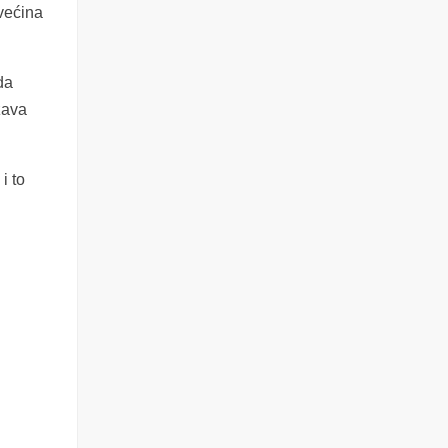
 većina
da
žava
i to