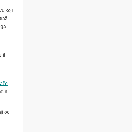
vu koji
traži
ega
 ili
.
jače
adin
ji od