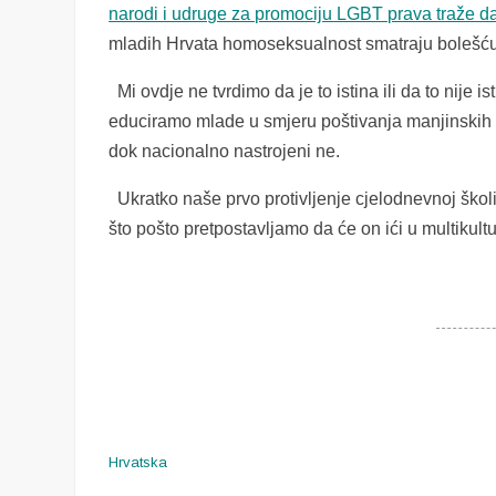
narodi i udruge za promociju LGBT prava traže d
mladih Hrvata homoseksualnost smatraju bolešću.
Mi ovdje ne tvrdimo da je to istina ili da to nije
educiramo mlade u smjeru poštivanja manjinskih p
dok nacionalno nastrojeni ne.
Ukratko naše prvo protivljenje cjelodnevnoj škol
što pošto pretpostavljamo da će on ići u multikul
Hrvatska