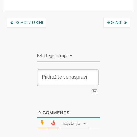
Navigacija
SCHOLZ U KINI
BOEING
objava
Registracija
9
COMMENTS
najstarije