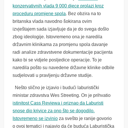
konzervativnih vlada 9 000 djece prolazi kroz
proceduru promjene spola
. Bez obzira na to
britanska vlada navodno šokirana ovim
izvještajem sada izjavljuje da je do svega došlo
zbog ideologije. Istovremeno ona je naredila
državnim klinikama za promjenu spola davanje
radi analize zdravstvene dokumentacije pacijenta
kako bi se vidjele posljedice operacije. To je
naredila pošto su navedene državne klinike odbile
sudjelovati u pravljenju državne studije.
Nešto slično je izjavio i budući laburistički
ministar zdravstva Wes Streeting. On je prihvatio
istinitost Cass Reviewa i priznao da Laburisti
snose dio krivice za ono što se dogodilo.
Istovremeno se izvinio
za svešto je ranije govorio
o ovoj tematici i najavio da će buduća Laburistička