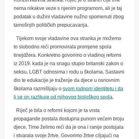
nema nikakve veze s njenim programom, ali je taj
podatak u dužini vladavine nužno spomenuti zbog
tamošnjih političkih prepucavanja.
Tijekom svoje vladavine ova stranka je možemo
to slobodno reći promovirala promjene spola
tinejdžera. Konkretno govorimo o vladinoj reformi
iz 2019. kada je na snagu stupio britanski zakon o
seksu, LGBT odnosima i rodu u školama. Sastavni
dio te edukacije je traženje da djece u osnovnim
školama razmišljaju o
svom rodnom identitetu i da
li se on razlikuje od njihovog biološkog spola
.
Riječ je bila o reformi kojom je ta vrsta
propagande postala dostupna punom većem broju
djece. Time želimo reći da je ona i ranije postojala
i stvarala svoje žrtve. Govorimo žrtve ciljajući na