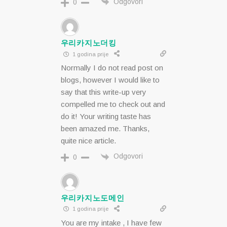
Odgovori
0
우리카지노더킹
1 godina prije
Normally I do not read post on
blogs, however I would like to
say that this write-up very
compelled me to check out and
do it! Your writing taste has
been amazed me. Thanks,
quite nice article.
Odgovori
0
우리카지노도메인
1 godina prije
You are my intake , I have few