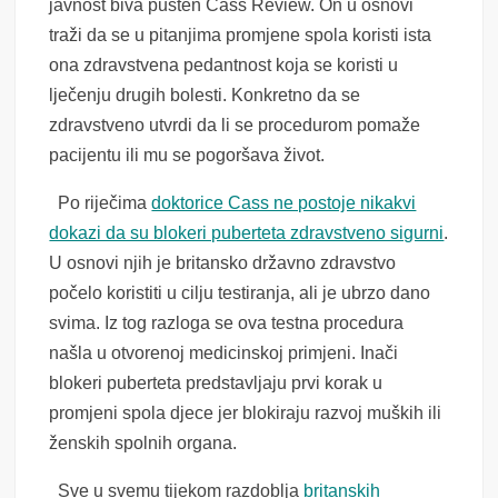
javnost biva pušten Cass Review. On u osnovi
traži da se u pitanjima promjene spola koristi ista
ona zdravstvena pedantnost koja se koristi u
lječenju drugih bolesti. Konkretno da se
zdravstveno utvrdi da li se procedurom pomaže
pacijentu ili mu se pogoršava život.
Po riječima
doktorice Cass ne postoje nikakvi
dokazi da su blokeri puberteta zdravstveno sigurni
.
U osnovi njih je britansko državno zdravstvo
počelo koristiti u cilju testiranja, ali je ubrzo dano
svima. Iz tog razloga se ova testna procedura
našla u otvorenoj medicinskoj primjeni. Inači
blokeri puberteta predstavljaju prvi korak u
promjeni spola djece jer blokiraju razvoj muških ili
ženskih spolnih organa.
Sve u svemu tijekom razdoblja
britanskih