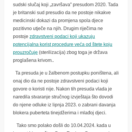
sudski slučaj koji „završava” presudom 2020. Tada
je britanski sud presudio da ne postoje nikakve
medicinski dokazi da promjena spola djece
pozitivno utječe na njih. Drugim riječima ne
postoje
zdravstveni podaci koji ukazuju
potencijalna korist procedure veća od štete koju
prouzročuje
(sterilizacija) zbog toga je država
proglašena krivom..
Ta presuda je u žalbenom postupku poništena, ali
onaj dio da ne postoje zdravstveni podaci koji
govore o koristi nije. Nakon tih presuda vlada je
naredila stvaranje stručnog izvještaja što dovodi
do njene odluke iz lipnja 2023. o zabrani davanja
blokera puberteta tinejdžerima i mlađoj djeci.
Tako smo polako došli do 10.04.2024. kada u