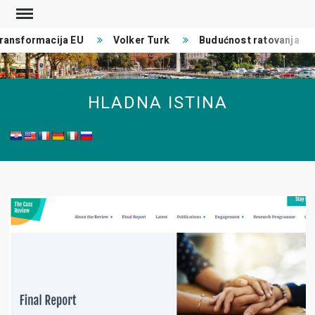
Skip
to
nsformacija EU
Volker Turk
Budućnost ratovanja
content
HLADNA ISTINA