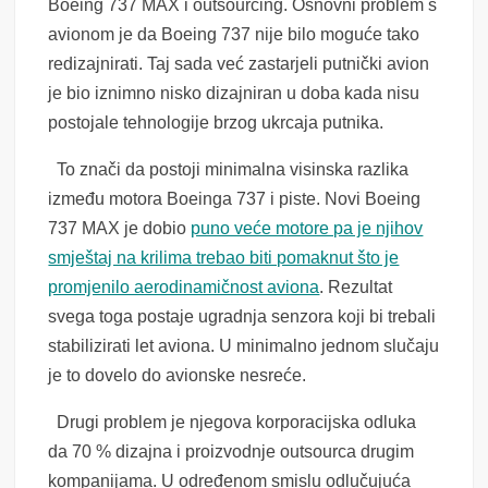
Boeing 737 MAX i outsourcing. Osnovni problem s
avionom je da Boeing 737 nije bilo moguće tako
redizajnirati. Taj sada već zastarjeli putnički avion
je bio iznimno nisko dizajniran u doba kada nisu
postojale tehnologije brzog ukrcaja putnika.
To znači da postoji minimalna visinska razlika
između motora Boeinga 737 i piste. Novi Boeing
737 MAX je dobio
puno veće motore pa je njihov
smještaj na krilima trebao biti pomaknut što je
promjenilo aerodinamičnost aviona
. Rezultat
svega toga postaje ugradnja senzora koji bi trebali
stabilizirati let aviona. U minimalno jednom slučaju
je to dovelo do avionske nesreće.
Drugi problem je njegova korporacijska odluka
da 70 % dizajna i proizvodnje outsourca drugim
kompanijama. U određenom smislu odlučujuća