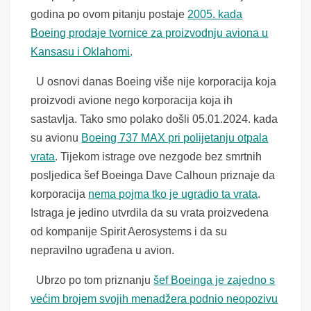
godina po ovom pitanju postaje
2005. kada
Boeing prodaje tvornice za proizvodnju aviona u
Kansasu i Oklahomi
.
U osnovi danas Boeing više nije korporacija koja
proizvodi avione nego korporacija koja ih
sastavlja. Tako smo polako došli 05.01.2024. kada
su avionu
Boeing 737 MAX pri polijetanju otpala
vrata
. Tijekom istrage ove nezgode bez smrtnih
posljedica šef Boeinga Dave Calhoun priznaje da
korporacija
nema pojma tko je ugradio ta vrata
.
Istraga je jedino utvrdila da su vrata proizvedena
od kompanije Spirit Aerosystems i da su
nepravilno ugrađena u avion.
Ubrzo po tom priznanju
šef Boeinga je zajedno s
većim brojem svojih menadžera podnio neopozivu