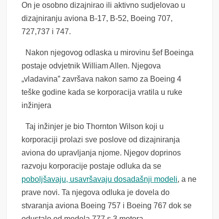
On je osobno dizajnirao ili aktivno sudjelovao u
dizajniranju aviona B-17, B-52, Boeing 707,
727,737 i 747.
Nakon njegovog odlaska u mirovinu šef Boeinga
postaje odvjetnik William Allen. Njegova
„vladavina” završava nakon samo za Boeing 4
teške godine kada se korporacija vratila u ruke
inžinjera
Taj inžinjer je bio Thornton Wilson koji u
korporaciji prolazi sve poslove od dizajniranja
aviona do upravljanja njome. Njegov doprinos
razvoju korporacije postaje odluka da se
poboljšavaju, usavršavaju dosadašnji modeli
, a ne
prave novi. Ta njegova odluka je dovela do
stvaranja aviona Boeing 757 i Boeing 767 dok se
odustalo od modela 777 s 3 motora.