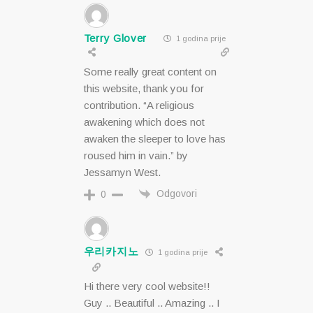
Terry Glover
1 godina prije
Some really great content on
this website, thank you for
contribution. “A religious
awakening which does not
awaken the sleeper to love has
roused him in vain.” by
Jessamyn West.
Odgovori
0
우리카지노
1 godina prije
Hi there very cool website!!
Guy .. Beautiful .. Amazing .. I