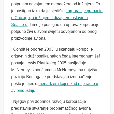
potpunim odvajanjem menadžera od inžinjera. To
je postigao tako da je sjedište
korporacije prebacio
u Chicago, a inžinjere i dizajnere ostavio u
Seattle-u
. Time je postigao da uprava korporacije
potpuno živi u svom svijetu odvojenom od onog
proizvodnje aviona.
Condit je oboren 2003. u skandalu korupcije
državnih dužnosnika nakon čega interregnum šef
postaje Lewis Platt kojeg 2005 nasljeđuje
McNerney. Izbor Jamesa McNerneya na najvišu
poziciju Boeinga je predstavljao iznenađenje
pošto je riječ o
menadžeru koji nikad nije radio u
avioindustriji
.
Njegov prvi doprinos razvoju korporacije
predstavlja stvaranje problematičnog aviona