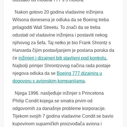
Nakon gotovo 20 godina vladavine inžinjera
Wilsona donesena je odluka da se Boeing treba
prilagoditi Wall Streetu. To znači da se treba
odustati od vladavine inžinjera i postaviti nekog
njihovog za šefa. Taj netko je bio Frank Shrontz s
Harvarda čijim postavljanjem je poslana poruka da
će
inžinjeri i dizajneri biti stavljeni pod kontrolu.
Najbolji primjer Shrontzovog načina rada postaje
njegova odluka da se
Boeing 777 dizajnira u
dogovoru s avionskim kompanijama
.
Njega 1996. nasljeđuje inžinjer s Princetona
Philip Condit kojega se smatra prvim od
odgovornih za današnje probleme korporacije.
Tijekom svojih 7 godina vladavine Condit se bavio
kupovinom suparničkih proizvođača aviona i