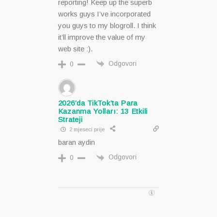
reporting! Keep up the superb
works guys I’ve incorporated
you guys to my blogroll. I think
it’ll improve the value of my
web site :).
Odgovori
0
2026’da TikTok’ta Para
Kazanma Yolları: 13 Etkili
Strateji
2 mjeseci prije
baran aydin
Odgovori
0