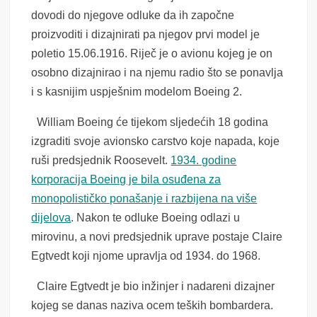
dovodi do njegove odluke da ih započne
proizvoditi i dizajnirati pa njegov prvi model je
poletio 15.06.1916. Riječ je o avionu kojeg je on
osobno dizajnirao i na njemu radio što se ponavlja
i s kasnijim uspješnim modelom Boeing 2.
William Boeing će tijekom sljedećih 18 godina
izgraditi svoje avionsko carstvo koje napada, koje
ruši predsjednik Roosevelt.
1934. godine
korporacija Boeing je bila osuđena za
monopolističko ponašanje i razbijena na više
dijelova
. Nakon te odluke Boeing odlazi u
mirovinu, a novi predsjednik uprave postaje Claire
Egtvedt koji njome upravlja od 1934. do 1968.
Claire Egtvedt je bio inžinjer i nadareni dizajner
kojeg se danas naziva ocem teških bombardera.