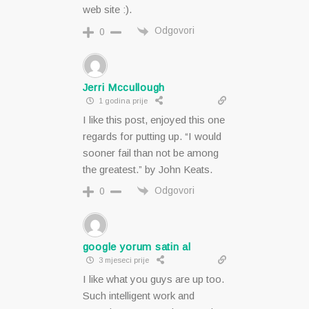
web site :).
Odgovori
0
Jerri Mccullough
1 godina prije
I like this post, enjoyed this one
regards for putting up. “I would
sooner fail than not be among
the greatest.” by John Keats.
Odgovori
0
google yorum satin al
3 mjeseci prije
I like what you guys are up too.
Such intelligent work and