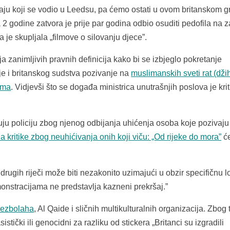
učaju koji se vodio u Leedsu, pa ćemo ostati u ovom britanskom g
 2 godine zatvora je prije par godina odbio osuditi pedofila na z
a je skupljala „filmove o silovanju djece”.
ja zanimljivih pravnih definicija kako bi se izbjeglo pokretanje
je i britanskog sudstva pozivanje na
muslimanskih sveti rat (dži
izma
. Vidjevši što se događa ministrica unutrašnjih poslova je krit
suđuju policiju zbog njenog odbijanja uhićenja osoba koje pozivaju
na kritike zbog neuhićivanja onih koji viču: „Od rijeke do mora”
će
 drugih riječi može biti nezakonito uzimajući u obzir specifičnu l
monstracijama ne predstavlja kazneni prekršaj.”
ezbolaha
, Al Qaide i sličnih multikulturalnih organizacija. Zbog
istički ili genocidni za razliku od stickera „Britanci su izgradili