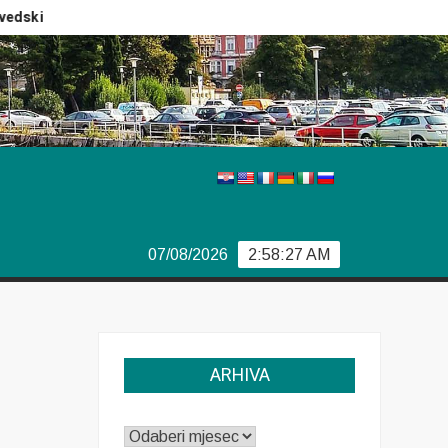
ki izbori
Izvještaj Europola
Previše demokracije
07/08/2026
2:58:27 AM
ARHIVA
ARHIVA