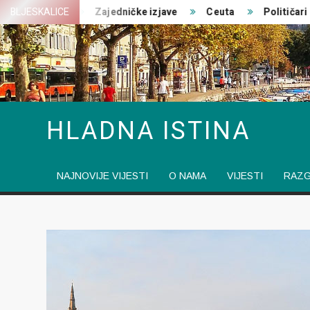
Skip
ratovanja
BLJESKALICE
Zajedničke izjave
Ceuta
Političari pre
to
content
HLADNA ISTINA
NAJNOVIJE VIJESTI
O NAMA
VIJESTI
RAZ