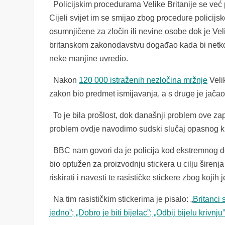
Policijskim procedurama Velike Britanije se već pr
Cijeli svijet im se smijao zbog procedure policij
osumnjičene za zločin ili nevine osobe dok je Vel
britanskom zakonodavstvu događao kada bi netko n
neke manjine uvredio.
Nakon
120 000 istraženih nezločina mržnje
Velik
zakon bio predmet ismijavanja, a s druge je jačao b
To je bila prošlost, dok današnji problem ove z
problem ovdje navodimo sudski slučaj opasnog k
BBC nam govori da je policija kod ekstremnog des
bio optužen za proizvodnju stickera u cilju širenj
riskirati i navesti te rasističke stickere zbog koj
Na tim rasističkim stickerima je pisalo: „
Britanci 
jedno”; „Dobro je biti bijelac”; „Odbij bijelu krivn