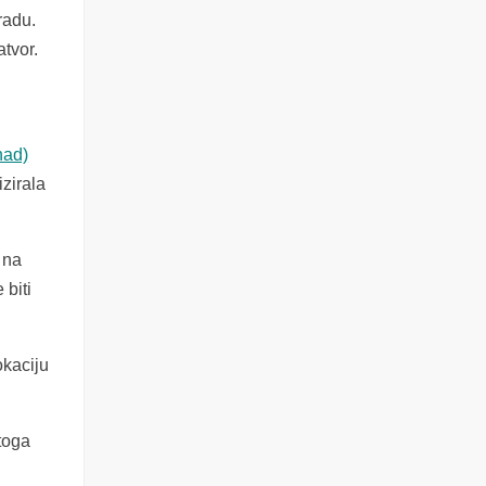
radu.
atvor.
had)
izirala
 na
 biti
okaciju
 toga