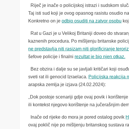
Riječ je inače o policijskoj istrazi i sudskom sl
Taj isti sud koji je ovog opasnog rasistu osudio na
Konkretno on je
odbio osuditi na zatvor osobu
koj
Rat u Gazi je u Velikoj Britaniji doveo do stvaran
kaznenih procedura. Po mišljenju britanske polici
ne predstavlja niti rasizam niti glorificiranje teror
šefove policije i finalni
rezultat je bio njen otkaz.
Bez obzira i dalje su se javljali kritičari koji o
sveti rat ili genocid Izraelaca.
Policijska reakcija 
arapska zemlja je izjava (24.02.2024):
„
Dok postoje scenariji gdje ovaj povik i korištenje
ili kontekst njegovo korištenje na jučerašnjim de
Inače od rijeke do mora je pored ostalog povik
H
ovaj poklič nije po mišljenju britanskog sustava ras