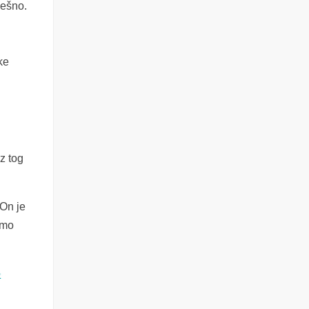
ješno.
ke
j
z tog
 On je
emo
o