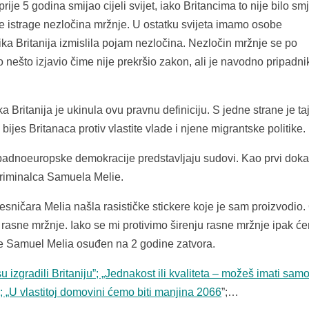
ije 5 godina smijao cijeli svijet, iako Britancima to nije bilo sm
ske istrage nezločina mržnje. U ostatku svijeta imamo osobe
ika Britanija izmislila pojam nezločina. Nezločin mržnje se po
ešto izjavio čime nije prekršio zakon, ali je navodno pripadni
a Britanija je ukinula ovu pravnu definiciju. S jedne strane je ta
ijes Britanaca protiv vlastite vlade i njene migrantske politike.
apadnoeuropske demokracije predstavljaju sudovi. Kao prvi doka
riminalca Samuela Melie.
ničara Melia našla rasističke stickere koje je sam proizvodio.
a rasne mržnje. Iako se mi protivimo širenju rasne mržnje ipak ć
ih je Samuel Melia osuđen na 2 godine zatvora.
su izgradili Britaniju”; „Jednakost ili kvaliteta – možeš imati sam
ju”; „U vlastitoj domovini ćemo biti manjina 2066
”;…