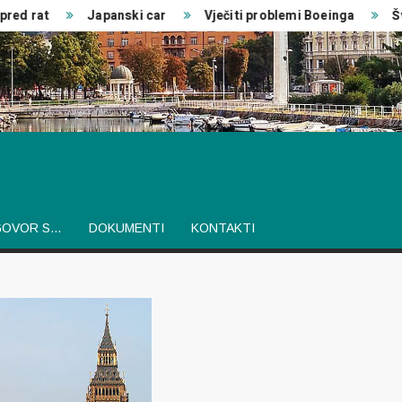
d rat
Japanski car
Vječiti problemi Boeinga
Šveds
GOVOR S…
DOKUMENTI
KONTAKTI