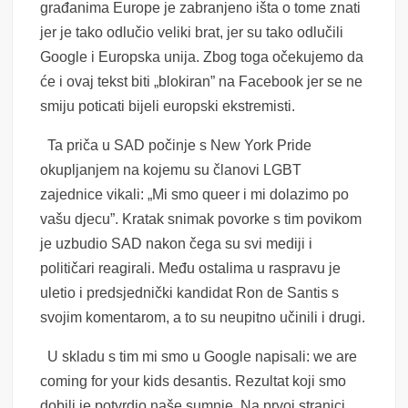
građanima Europe je zabranjeno išta o tome znati
jer je tako odlučio veliki brat, jer su tako odlučili
Google i Europska unija. Zbog toga očekujemo da
će i ovaj tekst biti „blokiran” na Facebook jer se ne
smiju poticati bijeli europski ekstremisti.
Ta priča u SAD počinje s New York Pride
okupljanjem na kojemu su članovi LGBT
zajednice vikali: „Mi smo queer i mi dolazimo po
vašu djecu”. Kratak snimak povorke s tim povikom
je uzbudio SAD nakon čega su svi mediji i
političari reagirali. Među ostalima u raspravu je
uletio i predsjednički kandidat Ron de Santis s
svojim komentarom, a to su neupitno učinili i drugi.
U skladu s tim mi smo u Google napisali: we are
coming for your kids desantis. Rezultat koji smo
dobili je potvrdio naše sumnje. Na prvoj stranici