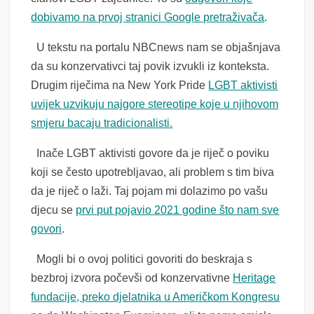
dobivamo na prvoj stranici Google pretraživača
.
U tekstu na portalu NBCnews nam se objašnjava
da su konzervativci taj povik izvukli iz konteksta.
Drugim riječima na New York Pride
LGBT aktivisti
uvijek uzvikuju najgore stereotipe koje u njihovom
smjeru bacaju tradicionalisti.
Inače LGBT aktivisti govore da je riječ o poviku
koji se često upotrebljavao, ali problem s tim biva
da je riječ o laži. Taj pojam mi dolazimo po vašu
djecu se
prvi put pojavio 2021 godine što nam sve
govori
.
Mogli bi o ovoj politici govoriti do beskraja s
bezbroj izvora počevši od konzervativne
Heritage
fundacije, preko djelatnika u Američkom Kongresu