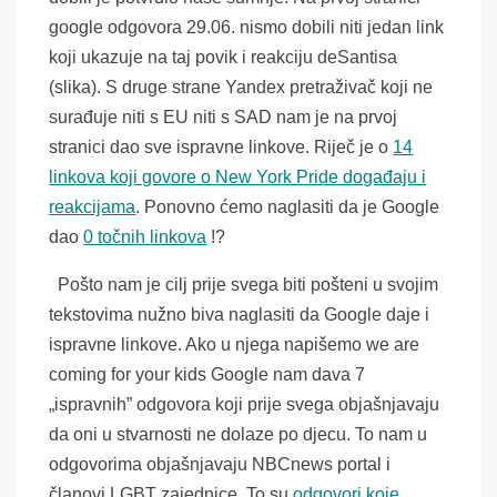
google odgovora 29.06. nismo dobili niti jedan link
koji ukazuje na taj povik i reakciju deSantisa
(slika). S druge strane Yandex pretraživač koji ne
surađuje niti s EU niti s SAD nam je na prvoj
stranici dao sve ispravne linkove. Riječ je o
14
linkova koji govore o New York Pride događaju i
reakcijama
. Ponovno ćemo naglasiti da je Google
dao
0 točnih linkova
!?
Pošto nam je cilj prije svega biti pošteni u svojim
tekstovima nužno biva naglasiti da Google daje i
ispravne linkove. Ako u njega napišemo we are
coming for your kids Google nam dava 7
„ispravnih” odgovora koji prije svega objašnjavaju
da oni u stvarnosti ne dolaze po djecu. To nam u
odgovorima objašnjavaju NBCnews portal i
članovi LGBT zajednice. To su
odgovori koje