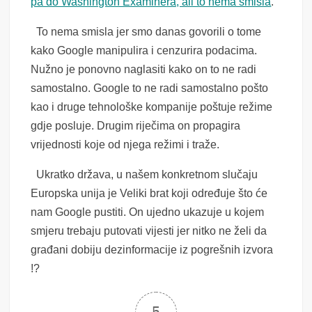
pa do Washington Examinera, ali to nema smisla
.
To nema smisla jer smo danas govorili o tome
kako Google manipulira i cenzurira podacima.
Nužno je ponovno naglasiti kako on to ne radi
samostalno. Google to ne radi samostalno pošto
kao i druge tehnološke kompanije poštuje režime
gdje posluje. Drugim riječima on propagira
vrijednosti koje od njega režimi i traže.
Ukratko država, u našem konkretnom slučaju
Europska unija je Veliki brat koji određuje što će
nam Google pustiti. On ujedno ukazuje u kojem
smjeru trebaju putovati vijesti jer nitko ne želi da
građani dobiju dezinformacije iz pogrešnih izvora
!?