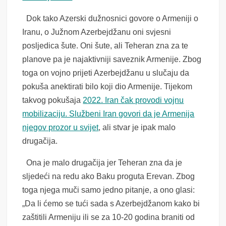
Dok tako Azerski dužnosnici govore o Armeniji o
Iranu, o Južnom Azerbejdžanu oni svjesni
posljedica šute. Oni šute, ali Teheran zna za te
planove pa je najaktivniji saveznik Armenije. Zbog
toga on vojno prijeti Azerbejdžanu u slučaju da
pokuša anektirati bilo koji dio Armenije. Tijekom
takvog pokušaja
2022. Iran čak provodi vojnu
mobilizaciju. Službeni Iran govori da je Armenija
njegov prozor u svijet
, ali stvar je ipak malo
drugačija.
Ona je malo drugačija jer Teheran zna da je
sljedeći na redu ako Baku proguta Erevan. Zbog
toga njega muči samo jedno pitanje, a ono glasi:
„Da li ćemo se tući sada s Azerbejdžanom kako bi
zaštitili Armeniju ili se za 10-20 godina braniti od