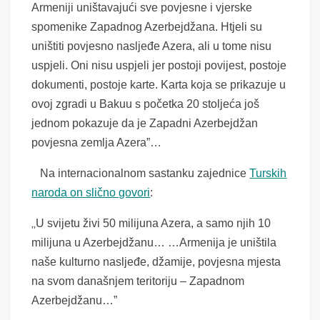
Armeniji uništavajući sve povjesne i vjerske
spomenike Zapadnog Azerbejdžana. Htjeli su
uništiti povjesno nasljeđe Azera, ali u tome nisu
uspjeli. Oni nisu uspjeli jer postoji povijest, postoje
dokumenti, postoje karte. Karta koja se prikazuje u
ovoj zgradi u Bakuu s početka 20 stoljeća još
jednom pokazuje da je Zapadni Azerbejdžan
povjesna zemlja Azera”…
Na internacionalnom sastanku zajednice
Turskih
naroda on slično govori
:
„
U svijetu živi 50 milijuna Azera, a samo njih 10
milijuna u Azerbejdžanu… …Armenija je uništila
naše kulturno nasljeđe, džamije, povjesna mjesta
na svom današnjem teritoriju – Zapadnom
Azerbejdžanu…”