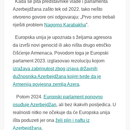
Kada se pita predstavnike vlade i parlamenta
Azerbejdžana zašto tek od 2022. tako nešto
otvoreno govore oni odgovaraju: „Prvo smo trebali
riješiti problem
Nagorno Karabakha
”.
Europska unija je upoznata s željama agresora
da izvrši novi genocid ili ako ništa drugo etničko
čišćenje Armenaca. Povodom toga je Europski
parlament 2023. izglasovao rezoluciju kojom
izražava zabrinutost zbog izjava državnih
dužnosnika Azerbejdžana kojim tvrde da je
Armenija povjesna zemlja Azera
.
Potom 2024.
Europski parlament ponovno
osuđuje Azerbejdžan
, ali bez ikakvih posljedica. U
realnosti nitko ne očekuje da će Europska unija
išta poduzeti jer ona
želi plin i naftu iz
Azerbejdžana
.