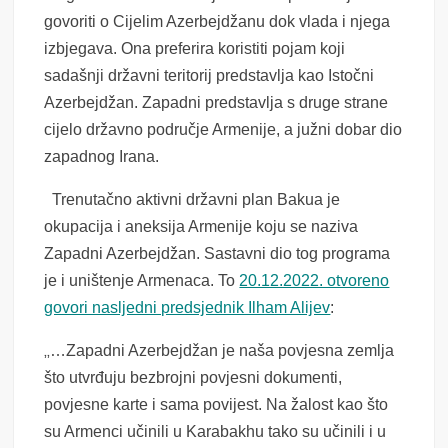
govoriti o Cijelim Azerbejdžanu dok vlada i njega
izbjegava. Ona preferira koristiti pojam koji
sadašnji državni teritorij predstavlja kao Istočni
Azerbejdžan. Zapadni predstavlja s druge strane
cijelo državno područje Armenije, a južni dobar dio
zapadnog Irana.
Trenutačno aktivni državni plan Bakua je
okupacija i aneksija Armenije koju se naziva
Zapadni Azerbejdžan. Sastavni dio tog programa
je i uništenje Armenaca. To
20.12.2022. otvoreno
govori nasljedni predsjednik Ilham Alijev
:
„
…Zapadni Azerbejdžan je naša povjesna zemlja
što utvrđuju bezbrojni povjesni dokumenti,
povjesne karte i sama povijest. Na žalost kao što
su Armenci učinili u Karabakhu tako su učinili i u