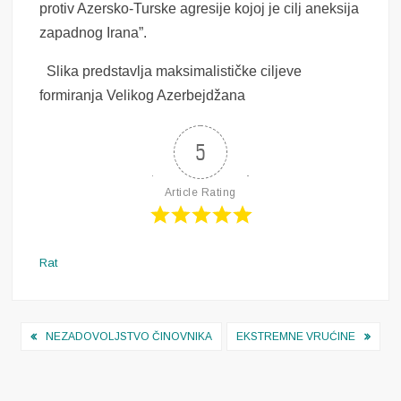
protiv Azersko-Turske agresije kojoj je cilj aneksija
zapadnog Irana”.
Slika predstavlja maksimalističke ciljeve
formiranja Velikog Azerbejdžana
5
Article Rating
Rat
Navigacija
NEZADOVOLJSTVO ČINOVNIKA
EKSTREMNE VRUĆINE
objava