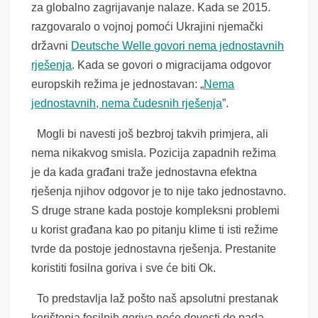
za globalno zagrijavanje nalaze. Kada
se 2015.
razgovaralo
o vojnoj pomoći Ukrajini njemački
državni
Deutsche Welle govori nema jednostavnih
rješenja
. Kada se govori o migracijama odgovor
europskih režima je jednostavan: „
Nema
jednostavnih, nema čudesnih rješenja
”.
Mogli bi navesti još bezbroj takvih primjera, ali
nema nikakvog smisla. Pozicija zapadnih režima
je da kada građani traže jednostavna efektna
rješenja njihov odgovor je to nije tako jednostavno.
S druge strane kada postoje kompleksni problemi
u korist građana kao po pitanju klime ti isti režime
tvrde da postoje jednostavna rješenja. Prestanite
koristiti fosilna goriva i sve će biti Ok.
To predstavlja laž pošto naš apsolutni prestanak
korištenja fosilnih goriva neće dovesti do pada