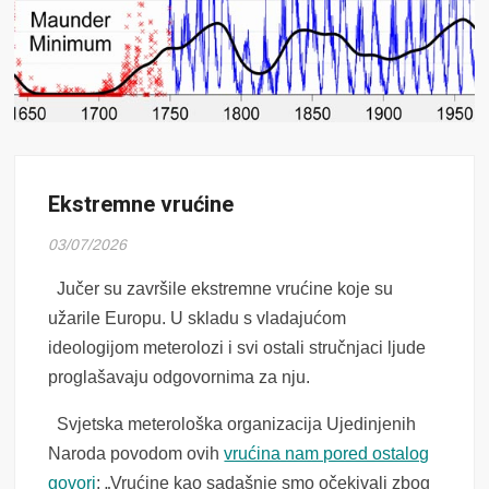
Ekstremne vrućine
03/07/2026
Jučer su završile ekstremne vrućine koje su
užarile Europu. U skladu s vladajućom
ideologijom meterolozi i svi ostali stručnjaci ljude
proglašavaju odgovornima za nju.
Svjetska meterološka organizacija Ujedinjenih
Naroda povodom ovih
vrućina nam pored ostalog
govori
: „Vrućine kao sadašnje smo očekivali zbog