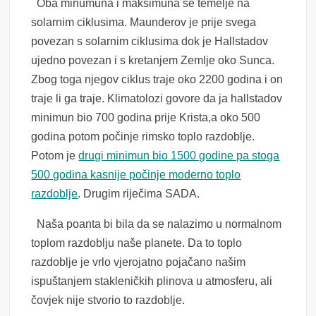
Oba minumuna i maksimuna se temelje na
solarnim ciklusima. Maunderov je prije svega
povezan s solarnim ciklusima dok je Hallstadov
ujedno povezan i s kretanjem Zemlje oko Sunca.
Zbog toga njegov ciklus traje oko 2200 godina i on
traje li ga traje. Klimatolozi govore da ja hallstadov
minimun bio 700 godina prije Krista,a oko 500
godina potom počinje rimsko toplo razdoblje.
Potom je
drugi minimun bio 1500 godine pa stoga
500 godina kasnije počinje moderno toplo
razdoblje
. Drugim riječima SADA.
Naša poanta bi bila da se nalazimo u normalnom
toplom razdoblju naše planete. Da to toplo
razdoblje je vrlo vjerojatno pojačano našim
ispuštanjem stakleničkih plinova u atmosferu, ali
čovjek nije stvorio to razdoblje.