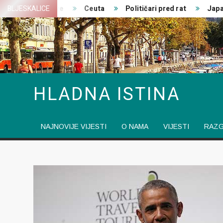
Skip
edničke izjave
BLJESKALICE
Ceuta
Političari pred rat
Japanski
to
content
HLADNA ISTINA
NAJNOVIJE VIJESTI
O NAMA
VIJESTI
RAZ