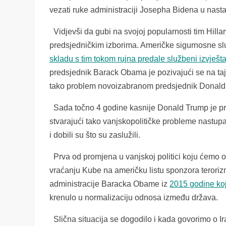
vezati ruke administraciji Josepha Bidena u nasta
Vidjevši da gubi na svojoj popularnosti tim Hilla
predsjedničkim izborima. Američke sigurnosne slu
skladu s tim tokom rujna predale službeni izvješ
predsjednik Barack Obama je pozivajući se na taj
tako problem novoizabranom predsjednik Donal
Sada točno 4 godine kasnije Donald Trump je pro
stvarajući tako vanjskopolitičke probleme nastupa
i dobili su što su zaslužili.
Prva od promjena u vanjskoj politici koju ćemo o
vraćanju Kube na američku listu sponzora teroriz
administracije Baracka Obame iz
2015 godine koj
krenulo u normalizaciju odnosa između država.
Slična situacija se dogodilo i kada govorimo o Ir