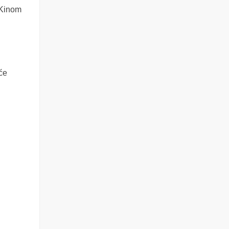
 Kinom
će