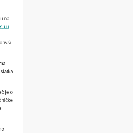
pu na
 su u
orivši
ima
 slatka
eč je o
dničke
e
no