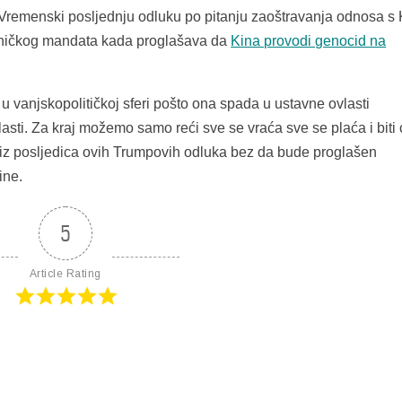
 Vremenski posljednju odluku po pitanju zaoštravanja odnosa s
dničkog mandata kada proglašava da
Kina provodi genocid na
u vanjskopolitičkoj sferi pošto ona spada u ustavne ovlasti
sti. Za kraj možemo samo reći sve se vraća sve se plaća i biti 
i iz posljedica ovih Trumpovih odluka bez da bude proglašen
ine.
5
Article Rating