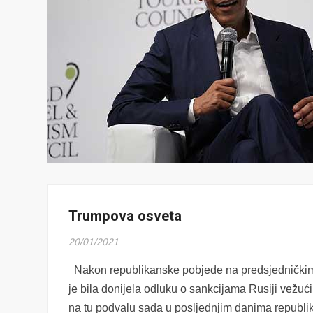
Trumpova osveta
20/01/2021
Nakon republikanske pobjede na predsjedničkim
je bila donijela odluku o sankcijama Rusiji vežuć
na tu podvalu sada u posljednjim danima republi