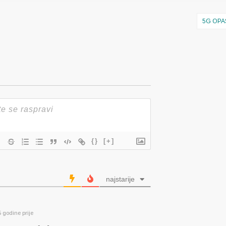
5G OP
{}
[+]
najstarije
 godine prije