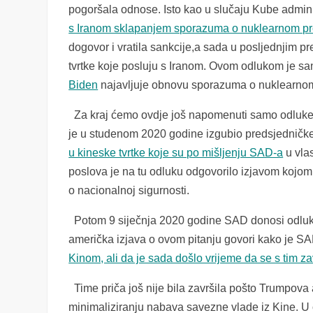
pogoršala odnose. Isto kao u slučaju Kube admin
s Iranom sklapanjem sporazuma o nuklearnom p
dogovor i vratila sankcije,a sada u posljednjim
tvrtke koje posluju s Iranom. Ovom odlukom je s
Biden
najavljuje obnovu sporazuma o nuklearno
Za kraj ćemo ovdje još napomenuti samo odluk
je u studenom 2020 godine izgubio predsjedničk
u kineske tvrtke koje su po mišljenju SAD-a
u vlas
poslova je na tu odluku odgovorilo izjavom kojo
o nacionalnoj sigurnosti.
Potom 9 siječnja 2020 godine SAD donosi odluk
američka izjava o ovom pitanju govori kako je S
Kinom, ali da je sada došlo vrijeme da se s tim za
Time priča još nije bila završila pošto Trumpova
minimaliziranju nabava savezne vlade iz Kine. U 