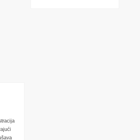
tracija
ajući
kušava