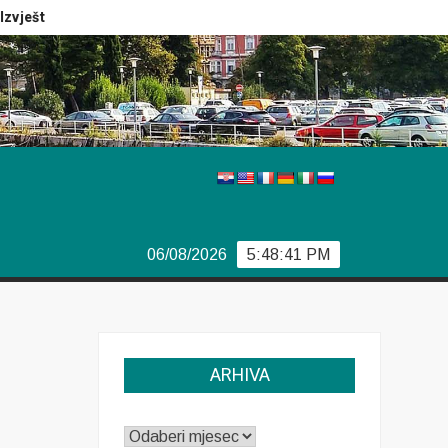
eštaj Europola
Previše demokracije
Sporazum iz Bjork
06/08/2026
5:48:42 PM
ARHIVA
ARHIVA