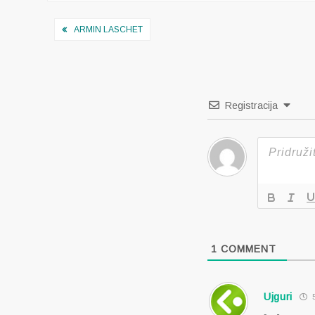
Navigacija
ARMIN LASCHET
objava
Registracija
1
COMMENT
Ujguri
5