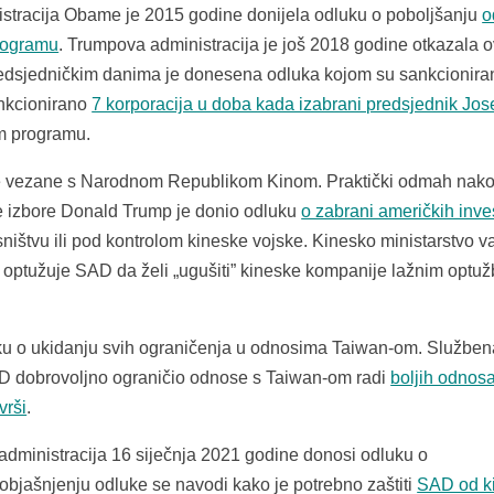
istracija Obame je 2015 godine donijela odluku o poboljšanju
o
rogramu
. Trumpova administracija je još 2018 godine otkazala o
 predsjedničkim danima je donesena odluka kojom su sankcionira
ankcionirano
7 korporacija u doba kada izabrani predsjednik Jo
m programu.
e vezane s Narodnom Republikom Kinom. Praktički odmah nako
e izbore Donald Trump je donio odluku
o zabrani američkih inves
ništvu ili pod kontrolom kineske vojske. Kinesko ministarstvo v
m optužuje SAD da želi „ugušiti” kineske kompanije lažnim opt
u o ukidanju svih ograničenja u odnosima Taiwan-om. Služben
AD dobrovoljno ograničio odnose s Taiwan-om radi
boljih odnosa
vrši
.
 administracija 16 siječnja 2021 godine donosi odluku o
objašnjenju odluke se navodi kako je potrebno zaštiti
SAD od k