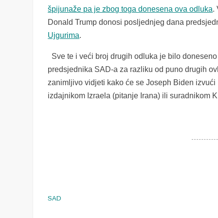
špijunaže pa je zbog toga donesena ova odluka
.
Donald Trump donosi posljednjeg dana predsje
Ujgurima
.
Sve te i veći broj drugih odluka je bilo doneseno 
predsjednika SAD-a za razliku od puno drugih ovla
zanimljivo vidjeti kako će se Joseph Biden izvuć
izdajnikom Izraela (pitanje Irana) ili suradnikom K
SAD