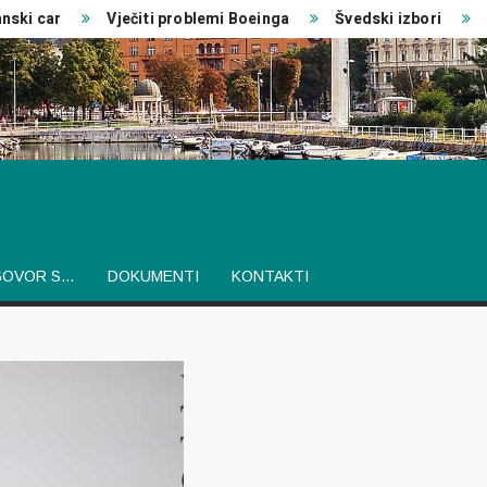
 car
Vječiti problemi Boeinga
Švedski izbori
Izvj
GOVOR S…
DOKUMENTI
KONTAKTI