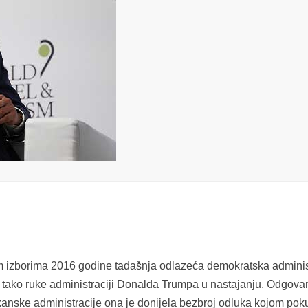
 izborima 2016 godine tadašnja odlazeća demokratska adminis
i tako ruke administraciji Donalda Trumpa u nastajanju. Odgovar
kanske administracije ona je donijela bezbroj odluka kojom po