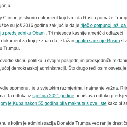
janju.
ry Clinton je stvorio dokument koji tvrdi da Rusija pomaže Trum
žbe su još 2016 godine zaključile da je
riječ o potpunoj laži pa
taju predsjedniku Obami
. Tri mjeseca kasnije američki odlazeći
 dokument za koji je znao da je lažan
opalio sankcije Rusiju
stv
du Trumpu.
vodio sličnu politiku u svojim posljednjim predsjedničkim dan
jućoj demokratskoj administraciji. Što drugo reći osim osveta je
vdje spomenuti je u svjetskim razmjerima i najmanje važna. Rij
ma. Ta odluka iz
siječnja 2021 godine
poništava odluku predsje
om je Kuba nakon 55 godina bila maknuta s ove liste
kako bi s
anu s kojim je administracija Donalda Trumpa već ranije drastič