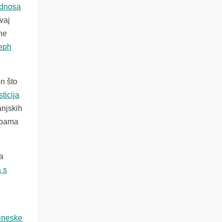
dnosa
vaj
ne
seph
n što
ticija
anjskih
užbama
a
 s
ineske