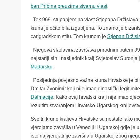
ban Pribina preuzima stvarnu vlast
.
Tek 969. stupanjem na vlast Stjepana Držislava ro
kruna je očito bila izgubljena. To znamo je bizants
carigradskom stilu. Tom krunom je
Stjepan Držisl
Njegova vladavina završava prirodnim putem 997
najstariji sin i nasljednik kralj Svjetoslav Suronj
Mađarsku
.
Posljednja povjesno važna kruna Hrvatske je bil
Dmitar Zvonimir koji nije imao dinastički legitimit
Dalmacije
. Kako ovaj hrvatski kralj nije imao dje
rezultira stvaranjem Hrvatsko-Ugarskog kraljevstv
Sve tri krune kraljeva Hrvatske su nestale iako m
vjerojatno završila u Veneciji il Ugarskoj gdje je 
isto najvjerojatnije završila u Ugarskoj zbog nje