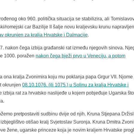
đenog oko 960. politička situacija se stabilizira, ali Tomislavo
ki/romejski car Bazilije II šalje novu kraljevsku krunu napravlje
av okrunjen za kralja Hrvatske i Dalmacije
.
. nakon čega izbija građanski rat između njegovih sinova. Nje
a je 1000. poražen
nakon čega bježi prvo u Veneciju, a potom
a ona kralja Zvonimira koju mu poklanja papa Grgur VII. Njome 
et okrunjen
08.10.1076. (ili 1075.) u Solinu za kralja Hrvatske i
ce izbija rat za hrvatsko naslijeđe u kojem pobjeđuje Ugarska št
a.
ožemo pretpostaviti sudbinu dvije od njih. Kruna Stjepana Držisl
u izbjeglištvo otišao kralj Svjetoslav Suronja. Kruna Dmitra Zvoni
gove žene, ugarske princeze koja je novim kraljem Hrvatske progl