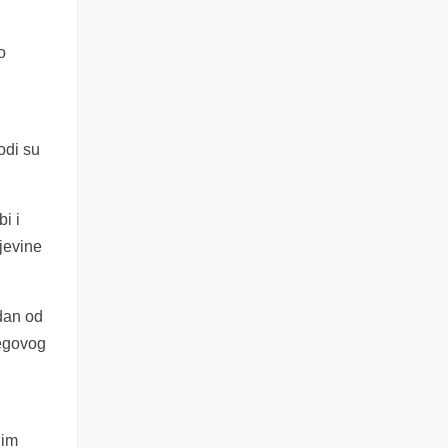
o
odi su
i i
jevine
dan od
jegovog
.
jim