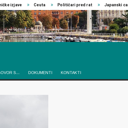
 izjave
Ceuta
Političari pred rat
Japanski car
GOVOR S…
DOKUMENTI
KONTAKTI