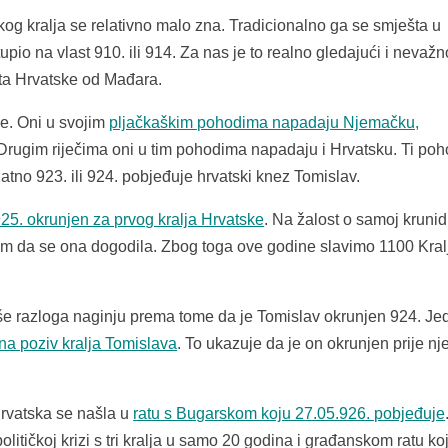
g kralja se relativno malo zna. Tradicionalno ga se smješta u
stupio na vlast 910. ili 914. Za nas je to realno gledajući i nevažn
ita Hrvatske od Mađara.
e. Oni u svojim
pljačkaškim pohodima napadaju Njemačku,
 Drugim riječima oni u tim pohodima napadaju i Hrvatsku. Ti poh
rojatno 923. ili 924. pobjeđuje hrvatski knez Tomislav.
25. okrunjen za prvog kralja Hrvatske
. Na žalost o samoj krunidb
sim da se ona dogodila. Zbog toga ove godine slavimo 1100 Kral
e razloga naginju prema tome da je Tomislav okrunjen 924. Je
 na poziv kralja Tomislava
. To ukazuje da je on okrunjen prije n
rvatska se našla u
ratu s Bugarskom koju 27.05.926. pobjeđuje
itičkoj krizi s tri kralja u samo 20 godina i građanskom ratu ko