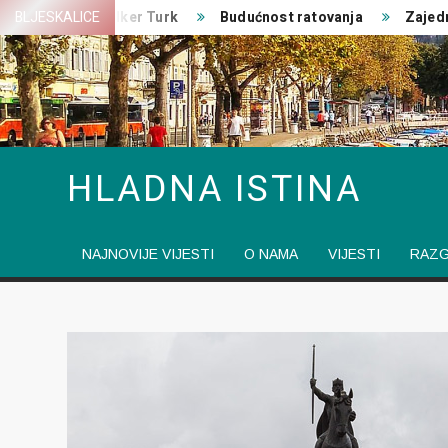
Skip
a EU
BLJESKALICE
Volker Turk
Budućnost ratovanja
Zajedničke
to
content
HLADNA ISTINA
NAJNOVIJE VIJESTI
O NAMA
VIJESTI
RAZ