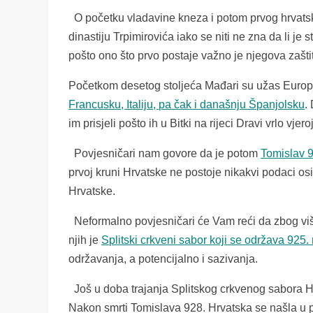
O početku vladavine kneza i potom prvog hrvatsko
dinastiju Trpimirovića iako se niti ne zna da li je 
pošto ono što prvo postaje važno je njegova zašt
Početkom desetog stoljeća Mađari su užas Europ
Francusku, Italiju, pa čak i današnju Španjolsku
.
im prisjeli pošto ih u Bitki na rijeci Dravi vrlo vje
Povjesničari nam govore da je potom
Tomislav 9
prvoj kruni Hrvatske ne postoje nikakvi podaci o
Hrvatske.
Neformalno povjesničari će Vam reći da zbog viš
njih je
Splitski crkveni sabor koji se održava 925.
održavanja, a potencijalno i sazivanja.
Još u doba trajanja Splitskog crkvenog sabora H
Nakon smrti Tomislava 928. Hrvatska se našla u pol