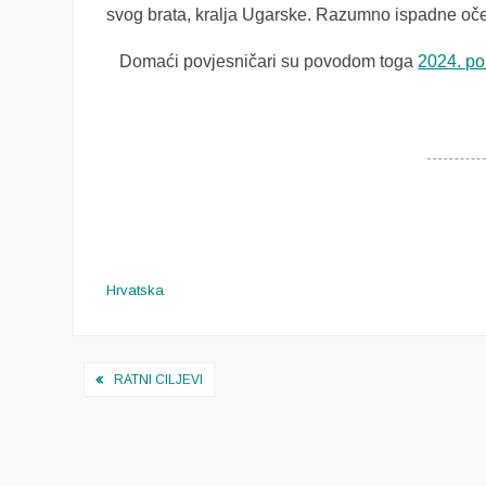
svog brata, kralja Ugarske. Razumno ispadne oček
Domaći povjesničari su povodom toga
2024. po
Hrvatska
Navigacija
RATNI CILJEVI
objava