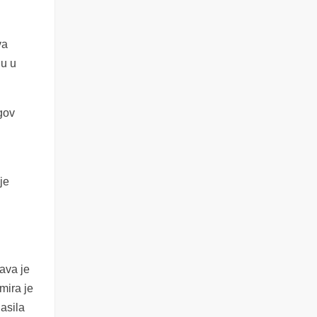
va
nu u
gov
je
o
ava je
mira je
asila