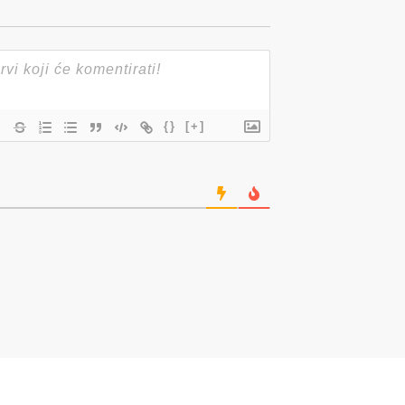
{}
[+]