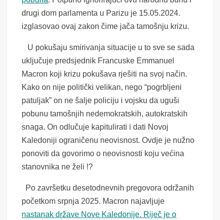
drugi dom parlamenta u Parizu je 15.05.2024.
izglasovao ovaj zakon čime jača tamošnju krizu.
U pokušaju smirivanja situacije u to sve se sada
uključuje predsjednik Francuske Emmanuel
Macron koji krizu pokušava rješiti na svoj način.
Kako on nije politički velikan, nego “pogrbljeni
patuljak” on ne šalje policiju i vojsku da uguši
pobunu tamošnjih nedemokratskih, autokratskih
snaga. On odlučuje kapitulirati i dati Novoj
Kaledoniji ograničenu neovisnost. Ovdje je nužno
ponoviti da govorimo o neovisnosti koju većina
stanovnika ne želi !?
Po završetku desetodnevnih pregovora održanih
početkom srpnja 2025. Macron najavljuje
nastanak države Nove Kaledonije. Riječ je o