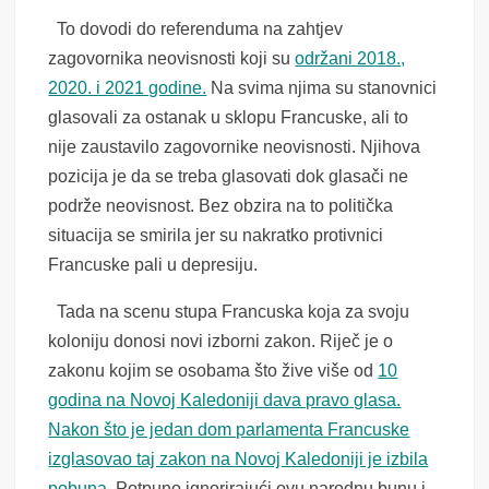
To dovodi do referenduma na zahtjev
zagovornika neovisnosti koji su
održani 2018.,
2020. i 2021 godine.
Na svima njima su stanovnici
glasovali za ostanak u sklopu Francuske, ali to
nije zaustavilo zagovornike neovisnosti. Njihova
pozicija je da se treba glasovati dok glasači ne
podrže neovisnost. Bez obzira na to politička
situacija se smirila jer su nakratko protivnici
Francuske pali u depresiju.
Tada na scenu stupa Francuska koja za svoju
koloniju donosi novi izborni zakon. Riječ je o
zakonu kojim se osobama što žive više od
10
godina na Novoj Kaledoniji dava pravo glasa.
Nakon što je jedan dom parlamenta Francuske
izglasovao taj zakon na Novoj Kaledoniji je izbila
pobuna
. Potpuno ignorirajući ovu narodnu bunu i