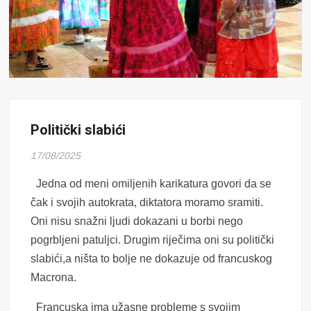
Politički slabići
17/08/2025
Jedna od meni omiljenih karikatura govori da se
čak i svojih autokrata, diktatora moramo sramiti.
Oni nisu snažni ljudi dokazani u borbi nego
pogrbljeni patuljci. Drugim riječima oni su politički
slabići,a ništa to bolje ne dokazuje od francuskog
Macrona.
Francuska ima užasne probleme s svojim