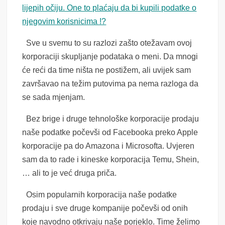
lijepih očiju. One to plaćaju da bi kupili podatke o
njegovim korisnicima !?
Sve u svemu to su razlozi zašto otežavam ovoj
korporaciji skupljanje podataka o meni. Da mnogi
će reći da time ništa ne postižem, ali uvijek sam
završavao na težim putovima pa nema razloga da
se sada mjenjam.
Bez brige i druge tehnološke korporacije prodaju
naše podatke počevši od Facebooka preko Apple
korporacije pa do Amazona i Microsofta. Uvjeren
sam da to rade i kineske korporacija Temu, Shein,
… ali to je već druga priča.
Osim popularnih korporacija naše podatke
prodaju i sve druge kompanije počevši od onih
koje navodno otkrivaju naše porjeklo. Time želimo