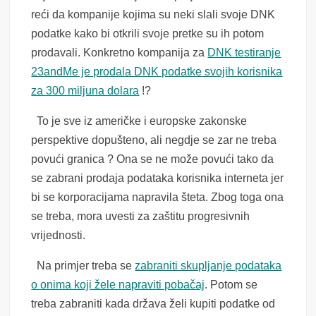
reći da kompanije kojima su neki slali svoje DNK
podatke kako bi otkrili svoje pretke su ih potom
prodavali. Konkretno kompanija za
DNK testiranje
23andMe je prodala DNK podatke svojih korisnika
za 300 miljuna dolara
!?
To je sve iz američke i europske zakonske
perspektive dopušteno, ali negdje se zar ne treba
povući granica ? Ona se ne može povući tako da
se zabrani prodaja podataka korisnika interneta jer
bi se korporacijama napravila šteta. Zbog toga ona
se treba, mora uvesti za zaštitu progresivnih
vrijednosti.
Na primjer treba se
zabraniti skupljanje podataka
o onima koji žele napraviti pobačaj
. Potom se
treba zabraniti kada država želi kupiti podatke od