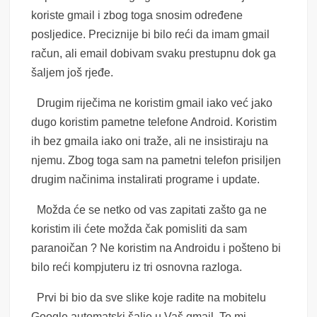
koriste gmail i zbog toga snosim određene
posljedice. Preciznije bi bilo reći da imam gmail
račun, ali email dobivam svaku prestupnu dok ga
šaljem još rjeđe.
Drugim riječima ne koristim gmail iako već jako
dugo koristim pametne telefone Android. Koristim
ih bez gmaila iako oni traže, ali ne insistiraju na
njemu. Zbog toga sam na pametni telefon prisiljen
drugim načinima instalirati programe i update.
Možda će se netko od vas zapitati zašto ga ne
koristim ili ćete možda čak pomisliti da sam
paranoičan ? Ne koristim na Androidu i pošteno bi
bilo reći kompjuteru iz tri osnovna razloga.
Prvi bi bio da sve slike koje radite na mobitelu
Google automatski šalje u Vaš gmail. To mi