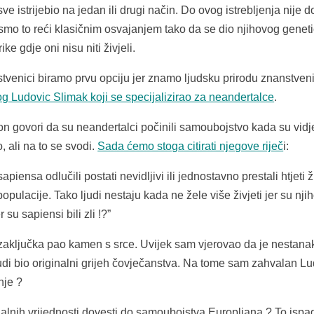
ve istrijebio na jedan ili drugi način. Do ovog istrebljenja nije d
 bismo to reći klasičnim osvajanjem tako da se dio njihovog genet
e gdje oni nisu niti živjeli.
stvenici biramo prvu opciju jer znamo ljudsku prirodu znanstveni
g Ludovic Slimak koji se specijalizirao za neandertalce
.
on govori da su neandertalci počinili samoubojstvo kada su vidje
 ali na to se svodi.
Sada ćemo stoga citirati njegove riječ
i:
ensa odlučili postati nevidljivi ili jednostavno prestali htjeti ži
pulacije. Tako ljudi nestaju kada ne žele više živjeti jer su nji
su sapiensi bili zli !?”
aključka pao kamen s srce. Uvijek sam vjerovao da je nestana
udi bio originalni grijeh čovječanstva. Na tome sam zahvalan L
nje ?
nalnih vrijednosti dovesti do samoubojstva Europljana ? To isp