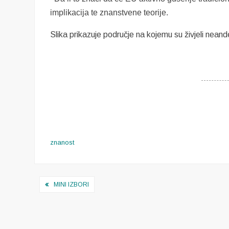
implikacija te znanstvene teorije.
Slika prikazuje područje na kojemu su živjeli neande
znanost
Navigacija
MINI IZBORI
objava