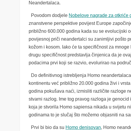
Neandertalaca.
Povodom dodjele
Nobelove nagrade za otkriće 
znanstvene
perspektive povijest Europe započinj
približno 600.000 godina kada su se evolucijski o
povijesnoj priči neandertalci su zanimljivi pošto
kožom i kosom. Iako će ta specifičnost za mnoge b
drugu specifičnost predstavlja činjenica da
je
ova
podacima prvi koji se razvio, evolurirao na podru
Do definitivnog istrebljenja Homo neandertalaca
kontinentu već približno 20.000 godina živi i v
godina pokušava naći, izmisliti različite razlog
stvarni razlog. Ime tog pravog razloga je genocid i
koja je stvorila Homo sapiensa nikada u svijetu 
godinama to je slučaj što možemo objasniti na s
Prvi bi bio da su
Homo denisovan
, Homo neande