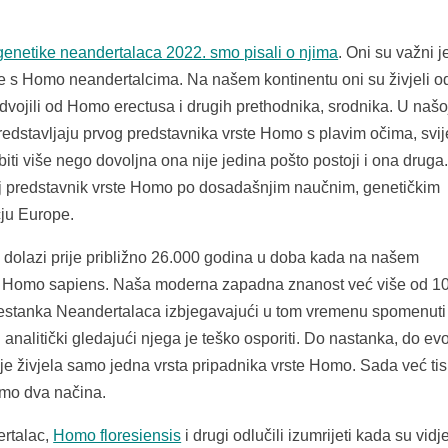
genetike neandertalaca 2022. smo pisali o njima
. Oni su važni j
e s Homo neandertalcima. Na našem kontinentu oni su živjeli od
dvojili od Homo erectusa i drugih prethodnika, srodnika. U našo
 predstavljaju prvog predstavnika vrste Homo s plavim očima, svi
iti više nego dovoljna ona nije jedina pošto postoji i ona druga
j predstavnik vrste Homo po dosadašnjim naučnim, genetičkim
čju Europe.
 dolazi prije približno 26.000 godina u doba kada na našem
rsta Homo sapiens. Naša moderna zapadna znanost već više od 1
e nestanka Neandertalaca izbjegavajući u tom vremenu spomenuti
 analitički gledajući njega je teško osporiti. Do nastanka, do evo
nije živjela samo jedna vrsta pripadnika vrste Homo. Sada već t
amo dva načina.
rtalac,
Homo floresiensis
i drugi odlučili izumrijeti kada su vidj