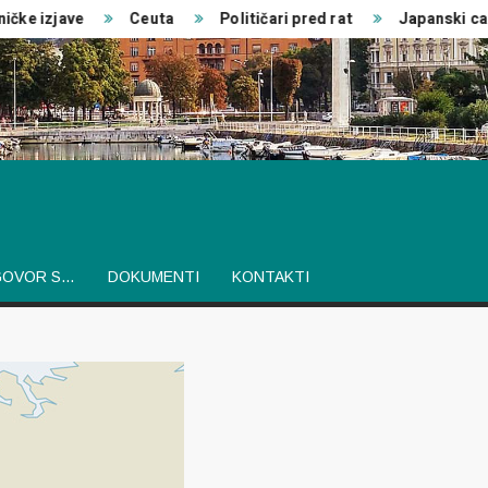
e izjave
Ceuta
Političari pred rat
Japanski car
GOVOR S…
DOKUMENTI
KONTAKTI