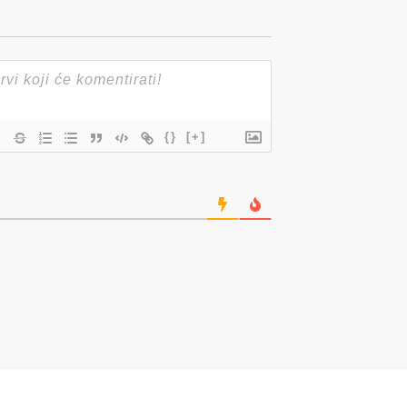
{}
[+]