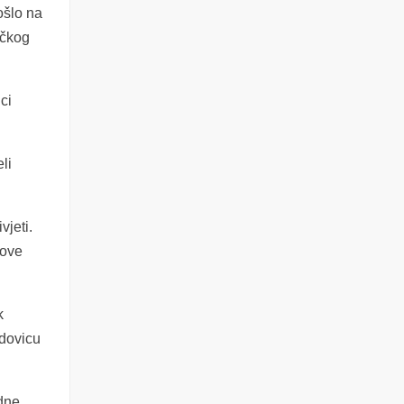
ošlo na
ičkog
ci
li
vjeti.
hove
k
udovicu
adne