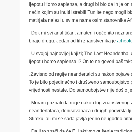
ljepotu Homo sapiensa, a drugi bi bio da ih je on s
način kojim su Inuiti istrebili Tuniite nego mogli
matirjala nalazi u svima nama osim stanovnika Afrik
Dok mi svi analitičari, amateri i općenito neznan
biraju drugu. Jedan od tih znanstvenika je
arheolo
U svojoj najnovijoj knjizi; The Last Neanderthal 
ljepotu homo sapiensa !? On to ne govori baš tako,
„
Zavisno od regije neandertalci su nakon pojave sapi
To je bilo pojedinačno i društveno samoubojstvo po
vrijednosti nestale. Do samoubojstve nije došlo jer 
Moram priznati da mi je nakon tog znanstvenog z
neandertalaca, denisovanaca i drugih podvrsta lj
Slimku, ali mi se sada javlja jedno neugodno pita
Da li to znači da će EU aktivno gušenje tradicio