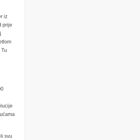
er
iz
 prije
j
jetlom
. Tu
00
lucije
isućama
eli svu