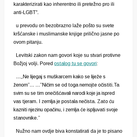
karakterizirati kao inherentno ili pretežno pro ili
anti-LGBT”.
u prevodu on bezobrazno laže pošto su svete
kršćanske i muslimanske knjige prilično jasne po
ovom pitanju.
Levitski zakon nam govori koje su stvari protivne
Božjoj volji. Pored
ostalog tu se govori
:
…
„Ne lijegaj s muškarcem kako se liježe s
ženom”… …”Ničim se od toga nemojte očistiti.Ta
svim su se tim onečišćavali narodi koje ja ispred
vas tjeram. I zemlja je postala nečista. Zato ću
kazniti njezinu opačinu, i zemlja će ispljuvati svoje
stanovnike.”
Nužno nam ovdje biva konstatirati da je to pisano