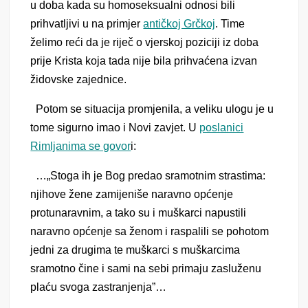
u doba kada su homoseksualni odnosi bili
prihvatljivi u na primjer
antičkoj Grčkoj
. Time
želimo reći da je riječ o vjerskoj poziciji iz doba
prije Krista koja tada nije bila prihvaćena izvan
židovske zajednice.
Potom se situacija promjenila, a veliku ulogu je u
tome sigurno imao i Novi zavjet. U
poslanici
Rimljanima se govor
i:
…„
Stoga ih je Bog predao sramotnim strastima:
njihove žene zamijeniše naravno općenje
protunaravnim, a tako su i muškarci napustili
naravno općenje sa ženom i raspalili se pohotom
jedni za drugima te muškarci s muškarcima
sramotno čine i sami na sebi primaju zasluženu
plaću svoga zastranjenja”…