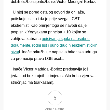
dobili službenu pritužbu na
Victor Madrigal-Borloz.
U njoj se pored ostalog govori da on laže,
potiskuje istinu i da je prije svega LGBT
ekstremist. Kao primjer toga se navodi da je
potpisnik Yogyakarta principa + 10 kojim se
zahtjeva zabrana
upisivanja spola na osobne
dokumente, rodni list i puno drugih esktremističkih
stvar
i. Inače pritužbu je napisala britanska udruga
za promociju prava LGB osoba.
Inače
Victor Madrigal-Borloz
predstavlja još
jedan od bezbrojnih primjera zašto treba vjerovati
stručnjacima (sarkazam).
5
Article Rating