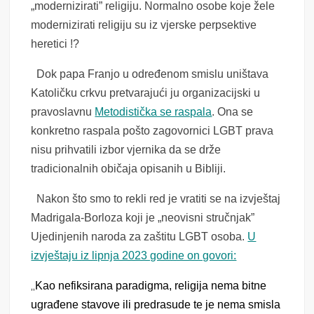
„modernizirati” religiju. Normalno osobe koje žele
modernizirati religiju su iz vjerske perpsektive
heretici !?
Dok papa Franjo u određenom smislu uništava
Katoličku crkvu pretvarajući ju organizacijski u
pravoslavnu
Metodistička se raspala
. Ona se
konkretno raspala pošto zagovornici LGBT prava
nisu prihvatili izbor vjernika da se drže
tradicionalnih običaja opisanih u Bibliji.
Nakon što smo to rekli red je vratiti se na izvještaj
Madrigala-Borloza koji je „neovisni stručnjak”
Ujedinjenih naroda za zaštitu LGBT osoba.
U
izvještaju iz lipnja 2023 godine on govori:
„
Kao nefiksirana paradigma, religija nema bitne
ugrađene stavove ili predrasude te je nema smisla