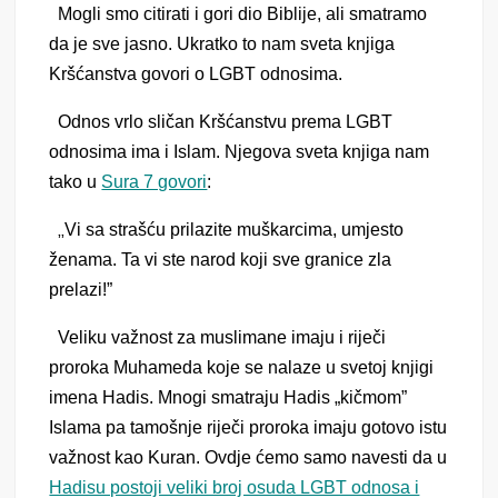
Mogli smo citirati i gori dio Biblije, ali smatramo
da je sve jasno. Ukratko to nam sveta knjiga
Kršćanstva govori o LGBT odnosima.
Odnos vrlo sličan Kršćanstvu prema LGBT
odnosima ima i Islam. Njegova sveta knjiga nam
tako u
Sura 7 govori
:
„
Vi sa strašću prilazite muškarcima, umjesto
ženama. Ta vi ste narod koji sve granice zla
prelazi!”
Veliku važnost za muslimane imaju i riječi
proroka Muhameda koje se nalaze u svetoj knjigi
imena Hadis. Mnogi smatraju Hadis „kičmom”
Islama pa tamošnje riječi proroka imaju gotovo istu
važnost kao Kuran.
Ovdje ćemo samo navesti da u
Hadisu postoji veliki broj osuda LGBT odnosa i