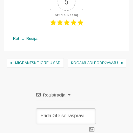
5
Article Rating
Rat
Rusija
Navigacija
MIGRANTSKE IGRE U SAD
KOGA MLADI PODRŽAVAJU
objava
Registracija