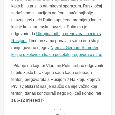
kako bi ju prisilio na mirovni sporazum. Ruski očaj
sadašnjom situacijom na fronti inače najbolje
ukazuju još riječi Putina upućene premijeru Indije
koji je kritizirao rusku invaziju. Putin mu je
odgovorio da
Ukrajina odbija pregovarati o miru s
Rusijom
. Time on samo ponavlja samo ono što je
ranije govorio njegov
Njemac Gerhard Schroder
koji je u kolovozu tražio početak pregovora o miru.
Pitanje na koje bi Vladimir Putin trebao odgovoriti
bi bilo zašto bi Ukrajina sada kada oslobađa
teritorij pregovarala s Rusijom ? Na kraju krajeva
Prvi svjetski rat nas je naučio da nije važno koji
teritorij danas kontroliraš nego koji ćeš kontrolirati
za 6-12 mjeseci !?