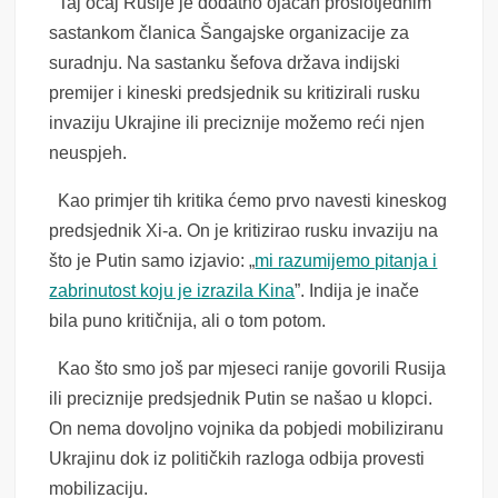
Taj očaj Rusije je dodatno ojačan prošlotjednim
sastankom članica Šangajske organizacije za
suradnju. Na sastanku šefova država indijski
premijer i kineski predsjednik su kritizirali rusku
invaziju Ukrajine ili preciznije možemo reći njen
neuspjeh.
Kao primjer tih kritika ćemo prvo navesti kineskog
predsjednik Xi-a. On je kritizirao rusku invaziju na
što je Putin samo izjavio: „
mi razumijemo pitanja i
zabrinutost koju je izrazila Kina
”. Indija je inače
bila puno kritičnija, ali o tom potom.
Kao što smo još par mjeseci ranije govorili Rusija
ili preciznije predsjednik Putin se našao u klopci.
On nema dovoljno vojnika da pobjedi mobiliziranu
Ukrajinu dok iz političkih razloga odbija provesti
mobilizaciju.