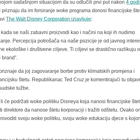
vojom sadašnjom situacijom da su odlučili prvi put nakon
4 god
 priznaju da im forsiranje woke programa donosi financijske šte
avi
The Walt Disney Corporation izjavljuje
:
kt kada se naši zabavni proizvodi kao i načini na koji ih nudimo
anje. Percepcija potrošača na naše pozicije je od javnog intere
kološke i društvene ciljeve. Ti ciljevi se drastično razlikuju o
i brand”.
riznaje da joj zagovaranje borbe protiv klimatskih promjena i
ncijsku štetu. Republikanac Ted Cruz je komentirajući tu objav
a sudske tužbe.
 će podržati woke politiku Disneya koja nanosi financijske štete
ti direktore da nanose štetu korporaciji i tražiti odštetu. Ovako 
provoditi svoju woke politiku, svoju woke edukaciju djece s kojo