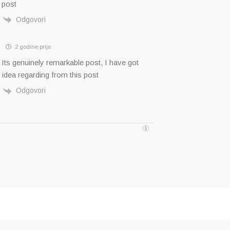
 post
Odgovori
o
2 godine prije
ts genuinely remarkable post, I have got
idea regarding from this post
Odgovori