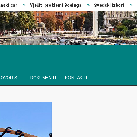
 car
Vječiti problemi Boeinga
Švedski izbori
Izvj
GOVOR S…
DOKUMENTI
KONTAKTI