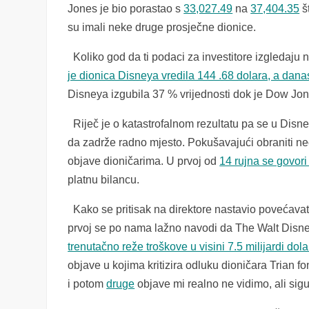
Jones je bio porastao s
33,027.49
na
37,404.35
š
su imali neke druge prosječne dionice.
Koliko god da ti podaci za investitore izgledaj
je dionica Disneya vredila 144 .68 dolara, a danas
Disneya izgubila 37 % vrijednosti dok je Dow Jon
Riječ je o katastrofalnom rezultatu pa se u Disney
da zadrže radno mjesto. Pokušavajući obraniti neo
objave dioničarima. U prvoj od
14 rujna se govor
platnu bilancu.
Kako se pritisak na direktore nastavio povećavat
prvoj se po nama lažno navodi da The Walt Disn
trenutačno reže troškove u visini 7.5 milijardi dola
objave u kojima kritizira odluku dioničara Trian 
i potom
druge
objave mi realno ne vidimo, ali sigu