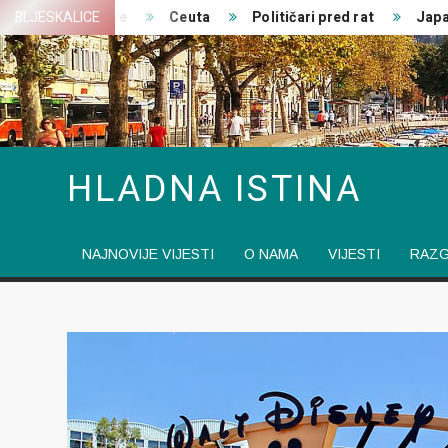
Skip
edničke izjave
BLJESKALICE
Ceuta
Političari pred rat
Japanski
to
content
HLADNA ISTINA
NAJNOVIJE VIJESTI
O NAMA
VIJESTI
RAZ