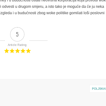
sney i u budućnosti ostati neovisna korporacija koja provodi wo
i odvesti u drugom smjeru, a isto tako je moguće da će ju neka
 izgleda i u budućnosti zbog woke politike gomilati loši poslovni
5
Article Rating
POLJSKA