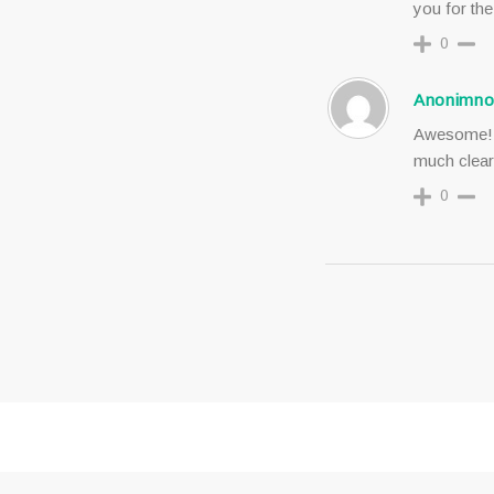
you for the
0
Anonimn
Awesome! I
much clear 
0