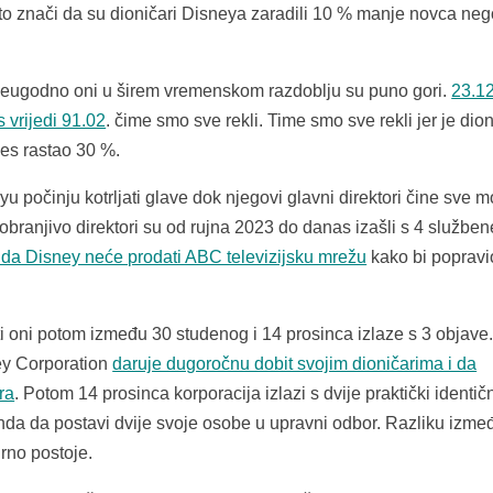
to znači da su dioničari Disneya zaradili 10 % manje novca neg
u neugodno oni u širem vremenskom razdoblju su puno gori.
23.1
 vrijedi 91.02
. čime smo sve rekli. Time smo sve rekli jer je dio
es rastao 30 %.
u počinju kotrljati glave dok njegovi glavni direktori čine sve 
branjivo direktori su od rujna 2023 do danas izašli s 4 služben
i da Disney neće prodati ABC televizijsku mrežu
kako bi popravi
i oni potom između 30 studenog i 14 prosinca izlaze s 3 objave
ey Corporation
daruje dugoročnu dobit svojim dioničarima i da
ra
. Potom 14 prosinca korporacija izlazi s dvije praktički identič
fonda da postavi dvije svoje osobe u upravni odbor. Razliku izm
rno postoje.