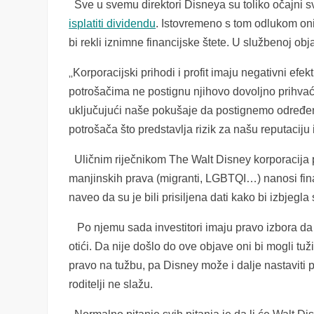
Sve u svemu direktori Disneya su toliko očajni s
isplatiti dividendu
. Istovremeno s tom odlukom oni
bi rekli iznimne financijske štete. U službenoj obj
„
Korporacijski prihodi i profit imaju negativni efe
potrošačima ne postignu njihovo dovoljno prihvać
uključujući naše pokušaje da postignemo određene e
potrošača što predstavlja rizik za našu reputaciju 
Uličnim riječnikom The Walt Disney korporacija p
manjinskih prava (migranti, LGBTQI…) nanosi fina
naveo da su je bili prisiljena dati kako bi izbjegl
Po njemu sada investitori imaju pravo izbora da li
otići. Da nije došlo do ove objave oni bi mogli tuži
pravo na tužbu, pa Disney može i dalje nastaviti 
roditelji ne slažu.