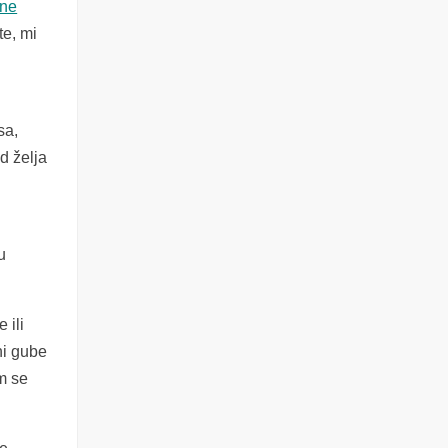
ine
te, mi
sa,
d želja
u
 ili
oni gube
m se