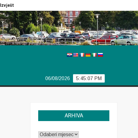
eštaj Europola
Previše demokracije
Sporazum iz Bjork
06/08/2026
5:45:07 PM
ARHIVA
ARHIVA