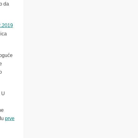
o da
2.2019
nica
moguće
e
o
. U
ne
eđu
prve