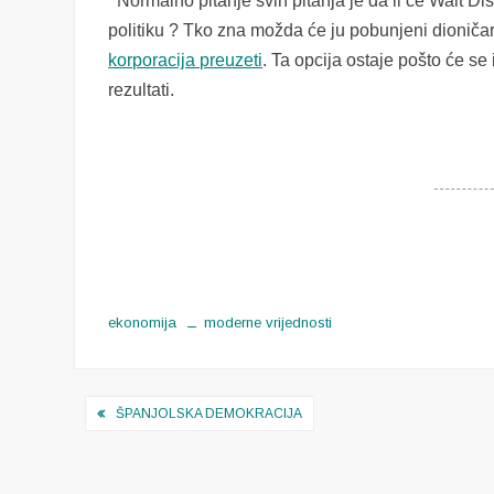
Normalno pitanje svih pitanja je da li će Walt Di
politiku ? Tko zna možda će ju pobunjeni dioničar
korporacija preuzeti
. Ta opcija ostaje pošto će se
rezultati.
ekonomija
moderne vrijednosti
Navigacija
ŠPANJOLSKA DEMOKRACIJA
objava