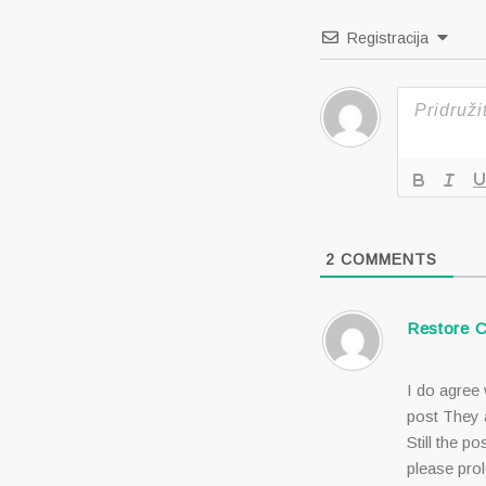
Registracija
2
COMMENTS
Restore 
I do agree 
post They a
Still the p
please pro