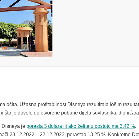
 očita. Užasna profitabilnost Disneya rezultirala lošim rezulta
ni što je dovelo do otvorene pobune dijela suvlasnika, dioničara
e Disneya je
porasla 3 dolara ili ako želite u postotcima 3.42 %
.
znači 23.12.2022 – 22.12.2023. porastao 13.25 %. Konkretno D