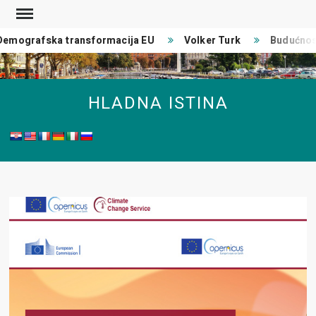
Skip
to
emografska transformacija EU
Volker Turk
Budućnost
content
HLADNA ISTINA