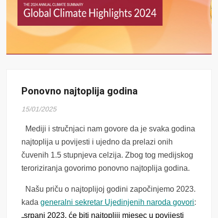
Ponovno najtoplija godina
15/01/2025
Mediji i stručnjaci nam govore da je svaka godina
najtoplija u povijesti i ujedno da prelazi onih
čuvenih 1.5 stupnjeva celzija. Zbog tog medijskog
teroriziranja govorimo ponovno najtoplija godina.
Našu priču o najtoplijoj godini
započinjemo 2023.
kada
generalni sekretar Ujedinjenih naroda govori
:
„s
rpanj 2023. će biti najtopliji mjesec u povijesti