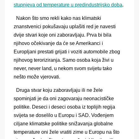
stupnjeva od temperature u predindustrijsko doba
.
Nakon što smo rekli kako nas klimatski
znanstvenici pokušavaju uplašiti red je navesti
dvije stvari koje oni zaboravljaju. Prva bi bila
njihovo očekivanje da će se Amerikanci i
Europljani prestati grijati i voziti automobile zbog
njihovog teroriziranja. Samo osoba koja živi u
never, never land, u nekom svom svijetu tako
nešto može vjerovati.
Druga stvar koju zaboravljaju ili ne žele
spominjati je da oni zagovaraju neonacističke
politike. Deseci i deseci osoba iz toplijih regija
svijeta se doselilo u Europu i SAD. Vođenjem
ciljane klimatske politike snižavanja globalne
temperature oni žele vratiti zime u Europu na što