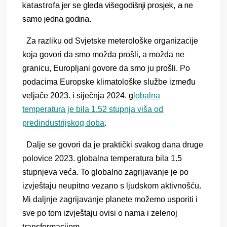
katastrofa jer se gleda višegodišnji prosjek, a ne
samo jedna godina.
Za razliku od Svjetske meterološke organizacije
koja govori da smo možda prošli, a možda ne
granicu, Europljani govore da smo ju prošli. Po
podacima Europske klimatološke službe između
veljače 2023. i siječnja 2024. g
lobalna
temperatura je bila 1.52 stupnja viša od
predindustrijskog doba
.
Dalje se govori da je praktički svakog dana druge
polovice 2023. globalna temperatura bila 1.5
stupnjeva veća. To globalno zagrijavanje je po
izvještaju neupitno vezano s ljudskom aktivnošću.
Mi daljnje zagrijavanje planete možemo usporiti i
sve po tom izvještaju ovisi o nama i zelenoj
transformacijom.