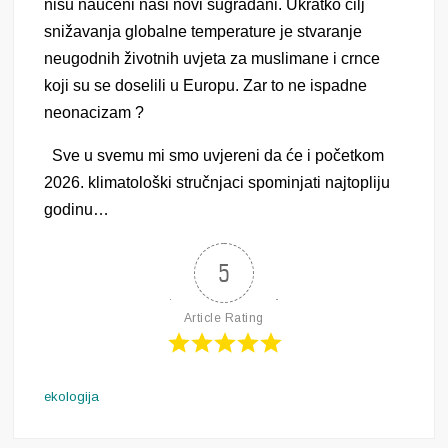
nisu naučeni naši novi sugrađani. Ukratko cilj
snižavanja globalne temperature je stvaranje
neugodnih životnih uvjeta za muslimane i crnce
koji su se doselili u Europu. Zar to ne ispadne
neonacizam ?
Sve u svemu mi s
mo uvjereni da će i početkom
2026. klimatološki stručnjaci spominjati najtopliju
godinu…
5
Article Rating
ekologija