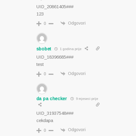
UID_20861405###
123
Odgovori
0
sbobet
1 godina prije
UID_18396685###
test
Odgovori
0
da pa checker
9 mjeseci prije
UID_31937548###
cekdapa
Odgovori
0