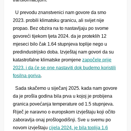
U prevodu znanstvenici nam govore da smo
2023. probili klimatsku granicu, ali svijet nije
propao.
Bez obzira na to nastavljaju po svome
govoreći tijekom ljeta 2024. da je proteklih 12
mjeseci bilo čak 1.64 stupnjeva toplije nego u
predindustrijsko doba. Izvještaj nam govori da su
katastrofalne klimatske promjene
započele prije
2023. i da će se one nastaviti dok budemo koristili
fosilna goriva
.
Sada skačemo u siječanj 2025. kada nam govore
da je prošla godina bila prva u kojoj je probijena
granica povećanja temperature od 1.5 stupnjeva.
Riječ je naravno o europskom izvještaju koji očito
zaboravlja onaj prošlogodišnji. Sve u svemu po
novom izvještaju
cijela 2024. je bila toplija 1.6