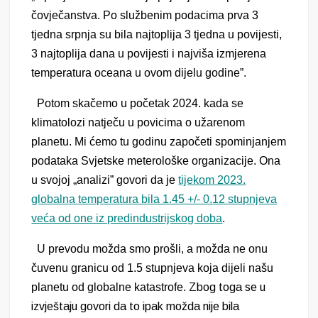
čovječanstva. Po službenim podacima prva 3
tjedna srpnja su bila najtoplija 3 tjedna u povijesti,
3 najtoplija dana u povijesti i najviša izmjerena
temperatura oceana u ovom dijelu godine”.
Potom skačemo u početak 2024. kada se
klimatolozi natječu u povicima o užarenom
planetu. Mi ćemo tu godinu započeti spominjanjem
podataka Svjetske meterološke organizacije. Ona
u svojoj „analizi” govori da je
tijekom 2023.
globalna temperatura bila 1.45 +/- 0.12 stupnjeva
veća od one iz predindustrijskog doba
.
U prevodu možda smo prošli, a možda ne onu
čuvenu granicu od 1.5 stupnjeva koja dijeli našu
planetu od globalne katastrofe.
Zbog toga se u
izvještaju govori da to ipak možda nije bila