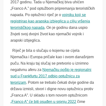
2017 godinu. Tada u Njemačkoj biva uhićen
„Franco A.” pod optužbom pripremanja terorističkih
napada. Po optužnici riječ je o
vojniku koji se
registrirao kao arapska izbjeglica u cilju vršenja
terorističkog napada
. On je godinu dana uspio
živjeti svoj dvojni život kao njemački vojnik i
arapski izbjeglica.
Riječ je bila o slučaju o kojemu se cijela
Njemačka i Europa pričale kao i ovom današnjem
puču. Na kraju taj slučaj se pretvorio u iznimno
negativnu aferu za
Njemačku pošto je regionalni
sud u Frankfurtu 2017 odbio optužnicu za
terorizam
. Potom se trebalo čekati dvije godine da
država izmisli, stvori i digne novu optužnicu protiv
„Franca A”. U skladu s tom novom optužnicom
„Franco A” će biti osuđen u srpnju 2022
čime