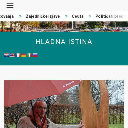
Skip
to
ovanja
Zajedničke izjave
Ceuta
Političari pred ra
content
HLADNA ISTINA