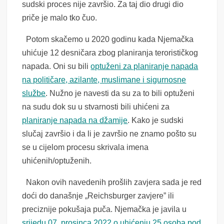
sudski proces nije završio. Za taj dio drugi dio
priče je malo tko čuo.
Potom skačemo u 2020 godinu kada Njemačka
uhićuje 12 desničara zbog planiranja terorističkog
napada. Oni su bili
optuženi za planiranje napada
na političare, azilante, muslimane i sigurnosne
službe
. Nužno je navesti da su za to bili optuženi
na sudu dok su u stvarnosti bili uhićeni za
planiranje napada na džamije
. Kako je sudski
slučaj završio i da li je završio ne znamo pošto su
se u cijelom procesu skrivala imena
uhićenih/optuženih.
Nakon ovih navedenih prošlih zavjera sada je red
doći do današnje „Reichsburger zavjere” ili
preciznije pokušaja puča. Njemačka je javila u
srijedu 07. prosinca 2022 o uhićenju 25 osoba pod