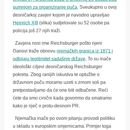
sumnjom za organiziranje puča
. Sveukupno u ovoj
desničarkoj zavjeri kojom je navodno upravljao
Heinrich XIII
(slika) sudjelovale su 52 osobe pa
policija još 27 njih traži.
Zavjera nosi ime Reichsburger pošto njeni
članovi traže obnovu
njemačkih granica iz 1871 i
odbijaju legitimitet sadašnje države
. To su inače
ideološki ciljevi desničarskog Reichsburger
pokreta. Zbog ranijih iskustva te optužbe o
državnom puču moramo uzeti s zrnom soli pa
pretpostavljamo da će one biti odbačene. Reći
ćete da smo cinični kada govorimo da smatramo
kako je riječ o protu-desnom PR.
Njemačka inače po ovom pitanju provodi politiku
u skladu s europskim smjernicama. Primjer toga