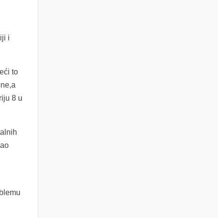
i i
eći to
čne,a
iju 8 u
alnih
Kao
oblemu