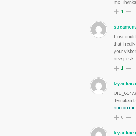
me Thanks 
1
streameas
I just coul
that I reall
your visito
new posts
1
layar kac
UID_6147
Temukan be
nonton mo
0
layar kac