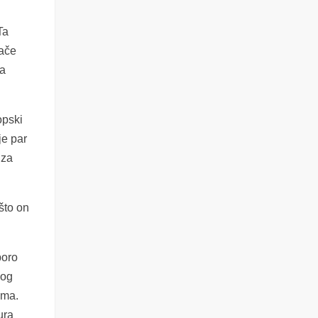
Ta
đače
ka
opski
je par
 za
što on
poro
bog
ama.
ura