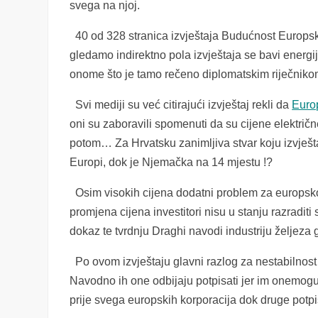
svega na njoj.
40 od 328 stranica izvještaja Budućnost Europske
gledamo indirektno pola izvještaja se bavi energij
onome što je tamo rečeno diplomatskim riječniko
Svi mediji su već citirajući izvještaj rekli da
Euro
oni su zaboravili spomenuti da su cijene električne
potom… Za Hrvatsku zanimljiva stvar koju izvještaj
Europi, dok je Njemačka na 14 mjestu !?
Osim visokih cijena dodatni problem za europsko 
promjena cijena investitori nisu u stanju razraditi s
dokaz te tvrdnju Draghi navodi industriju željeza g
Po ovom izvještaju glavni razlog za nestabilnost
Navodno ih one odbijaju potpisati jer im onemog
prije svega europskih korporacija dok druge potp