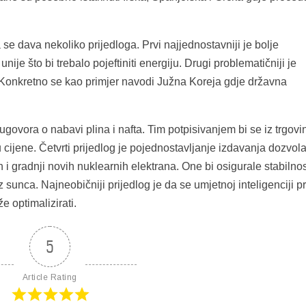
 dava nekoliko prijedloga. Prvi najjednostavniji je bolje
je što bi trebalo pojeftiniti energiju. Drugi problematičniji je
 Konkretno se kao primjer navodi Južna Koreja gdje državna
govora o nabavi plina i nafta. Tim potpisivanjem bi se iz trgovi
u cijene. Četvrti prijedlog je pojednostavljanje izdavanja dozvol
 i gradnji novih nuklearnih elektrana. One bi osigurale stabilno
 sunca. Najneobičniji prijedlog je da se umjetnoj inteligenciji p
 optimalizirati.
5
Article Rating