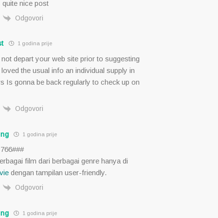
quite nice post
Odgovori
t
1 godina prije
d not depart your web site prior to suggesting
y loved the usual info an individual supply in
rs Is gonna be back regularly to check up on
Odgovori
ung
1 godina prije
3766###
rbagai film dari berbagai genre hanya di
vie
dengan tampilan user-friendly.
Odgovori
ung
1 godina prije