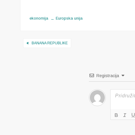
ekonomija
Europska unija
Navigacija
BANANA REPUBLIKE
objava
Registracija