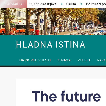
Skip
ovanja
BLJESKALICE
Zajedničke izjave
Ceuta
Političari pred rat
to
content
HLADNA ISTINA
NAJNOVIJE VIJESTI
O NAMA
VIJESTI
RAZ