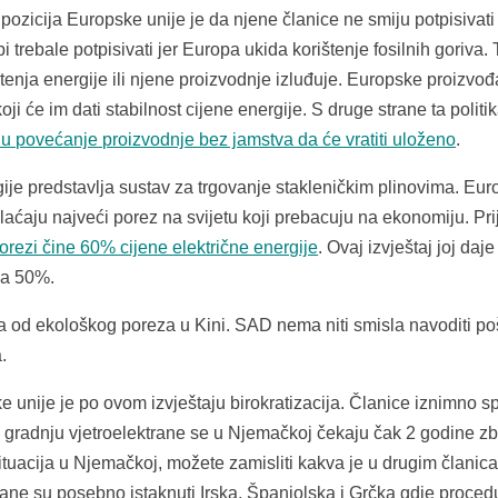
ozicija Europske unije je da njene članice ne smiju potpisivati
trebale potpisivati jer Europa ukida korištenje fosilnih goriva. 
štenja energije ili njene proizvodnje izluđuje. Europske proizvo
i će im dati stabilnost cijene energije. S druge strane ta politi
ti u povećanje proizvodnje bez jamstva da će vratiti uloženo
.
ije predstavlja sustav za trgovanje stakleničkim plinovima. Eur
plaćaju najveći porez na svijetu koji prebacuju na ekonomiju. Pri
orezi čine 60% cijene električne energije
. Ovaj izvještaj joj daje
la 50%.
ća od ekološkog poreza u Kini. SAD nema niti smisla navoditi po
.
unije je po ovom izvještaju birokratizacija. Članice iznimno s
 gradnju vjetroelektrane se u Njemačkoj čekaju čak 2 godine z
situacija u Njemačkoj, možete zamisliti kakva je u drugim članic
rane su posebno istaknuti Irska, Španjolska i Grčka gdje proced