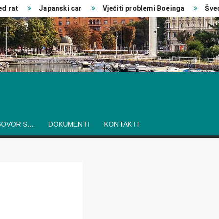
Japanski car
Vječiti problemi Boeinga
Švedski i
GOVOR S…
DOKUMENTI
KONTAKTI