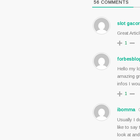
56
COMMENTS
slot gac
Great Artic
1
forbesblo
Hello my lo
amazing gre
infos I woul
1
ibomma
Usually I d
like to say
look at an