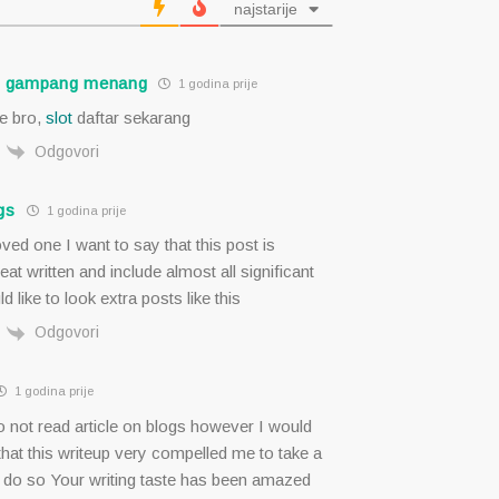
najstarije
or gampang menang
1 godina prije
le bro,
slot
daftar sekarang
Odgovori
gs
1 godina prije
ved one I want to say that this post is
at written and include almost all significant
d like to look extra posts like this
Odgovori
1 godina prije
o not read article on blogs however I would
 that this writeup very compelled me to take a
d do so Your writing taste has been amazed