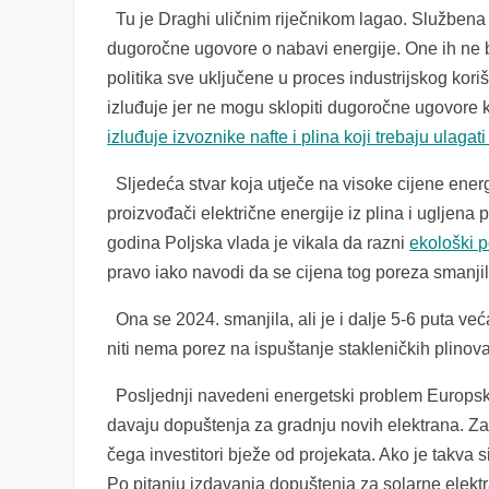
Tu je Draghi uličnim riječnikom lagao. Službena p
dugoročne ugovore o nabavi energije. One ih ne bi 
politika sve uključene u proces industrijskog kori
izluđuje jer ne mogu sklopiti dugoročne ugovore koj
izluđuje izvoznike nafte i plina koji trebaju ulaga
Sljedeća stvar koja utječe na visoke cijene energ
proizvođači električne energije iz plina i ugljena 
godina Poljska vlada je vikala da razni
ekološki p
pravo iako navodi da se cijena tog poreza smanji
Ona se 2024. smanjila, ali je i dalje 5-6 puta ve
niti nema porez na ispuštanje stakleničkih plinova
Posljednji navedeni energetski problem Europske 
davaju dopuštenja za gradnju novih elektrana. Za
čega investitori bježe od projekata. Ako je takva 
Po pitanju izdavanja dopuštenja za solarne elekt