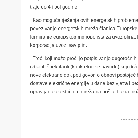
traje do 4 i pol godine.
Kao moguća rješenja ovih energetskih problema se
povezivanje energetskih mreža članica Europske uni
formiranje europskog monopolista za uvoz plina.
korporacija uvozi sav plin.
Treći koji može proći je potpisivanje dugoročnih u
izbacili špekulanti (konkretno se navode) koji diž
nove elektrane dok peti govori o obnovi postojećih
dostave električne energije u dane bez vjetra i bez
upravljanje električnim mrežama pošto ih ona može