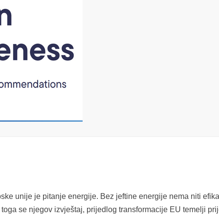
e unije je pitanje energije. Bez jeftine energije nema niti efik
oga se njegov izvještaj, prijedlog transformacije EU temelji pri