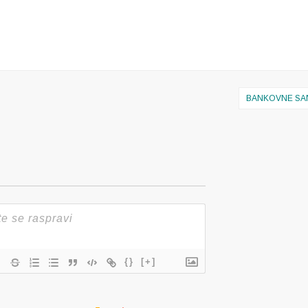
BANKOVNE SA
{}
[+]