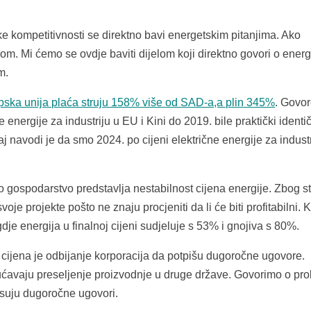
 kompetitivnosti se direktno bavi energetskim pitanjima. Ako
om. Mi ćemo se ovdje baviti dijelom koji direktno govori o energij
m.
pska unija plaća struju 158% više od SAD-a,a plin 345%
. Govor
 energije za industriju u EU i Kini do 2019. bile praktički identi
 navodi je da smo 2024. po cijeni električne energije za industr
gospodarstvo predstavlja nestabilnost cijena energije. Zbog st
voje projekte pošto ne znaju procjeniti da li će biti profitabilni. 
dje energija u finalnoj cijeni sudjeluje s 53% i gnojiva s 80%.
 cijena je odbijanje korporacija da potpišu dugoročne ugovore.
ućavaju preseljenje proizvodnje u druge države. Govorimo o pr
isuju dugoročne ugovori.