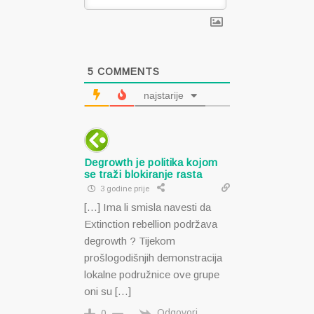
5
COMMENTS
najstarije
Degrowth je politika kojom
se traži blokiranje rasta
3 godine prije
[…] Ima li smisla navesti da
Extinction rebellion podržava
degrowth ? Tijekom
prošlogodišnjih demonstracija
lokalne podružnice ove grupe
oni su […]
Odgovori
0