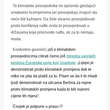
Te klimatske prosvjednike mi općenito gledajući
smatramo licemjernima jer prosvjeduju znajući da
neće biti kažnjeni. Da žele stvarno prosvjedovati
protiv korištenja nafte onda bi prosvjedovali u
državama koje proizvode naftu, ali za to nemaju
muda.
Konkretno govoreći j
oš o klimatskim
prosvjednicima citirati ćemo još
ministra vanjskih
poslova Europske unije koji izjavljuje
: „
Lijepo je
demonstrirati protiv klimatskih promjena dok te
nitko ne pita da platiš za to. Pitam se da li bi mladi
ljudi demonstrirali na ulicama Berlina za mjere
protiv klimatskih promjena kada bi bili svjesni
cijene tih mjera”.
Čovjek je potpuno u pravu !?