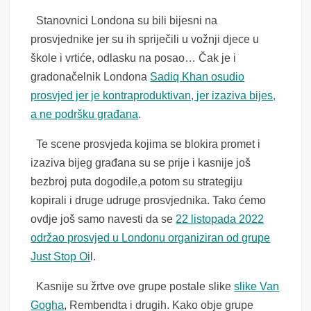
Stanovnici Londona su bili bijesni na
prosvjednike jer su ih spriječili u vožnji djece u
škole i vrtiće, odlasku na posao… Čak je i
gradonačelnik Londona
Sadiq Khan
osudio
prosvjed jer je kontraproduktivan,
jer izaziva bijes,
a ne podršku građana
.
Te scene prosvjeda kojima se blokira promet i
izaziva bijeg građana su se prije i kasnije još
bezbroj puta dogodile,a potom su strategiju
kopirali i druge udruge prosvjednika. Tako ćemo
ovdje još samo navesti da se
22 listopada 2022
održao prosvjed u Londonu organiziran od grupe
Just Stop Oi
l.
Kasnije su žrtve ove grupe postale slike
slike Van
Gogha
, Rembendta i drugih. Kako obje grupe