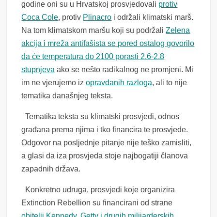
godine oni su u Hrvatskoj prosvjedovali
protiv
Coca Cole
, protiv
Plinacro
i održali klimatski marš.
Na tom klimatskom maršu koji su podržali
Zelena
akcija i mreža antifašista se pored ostalog govorilo
da će temperatura do 2100 porasti 2.6-2.8
stupnjeva
ako se nešto radikalnog ne promjeni. Mi
im ne vjerujemo iz
opravdanih razloga
, ali to nije
tematika današnjeg teksta.
Tematika teksta su klimatski prosvjedi, odnos
građana prema njima i tko financira te prosvjede.
Odgovor na posljednje pitanje nije teško zamisliti,
a glasi da iza prosvjeda stoje najbogatiji članova
zapadnih država.
Konkretno udruga, prosvjedi koje organizira
Extinction Rebellion su financirani od strane
obitelji Kennedy, Getty i drugih milijarderskih