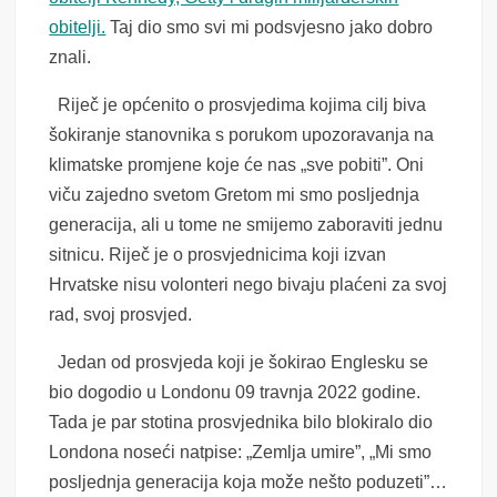
obitelji.
Taj dio smo svi mi podsvjesno jako dobro
znali.
Riječ je općenito o prosvjedima kojima cilj biva
šokiranje stanovnika s porukom upozoravanja na
klimatske promjene koje će nas „sve pobiti”. Oni
viču zajedno svetom Gretom mi smo posljednja
generacija, ali u tome ne smijemo zaboraviti jednu
sitnicu. Riječ je o prosvjednicima koji izvan
Hrvatske nisu volonteri nego bivaju plaćeni za svoj
rad, svoj prosvjed.
Jedan od prosvjeda koji je šokirao Englesku se
bio dogodio u Londonu 09 travnja 2022 godine.
Tada je par stotina prosvjednika bilo blokiralo dio
Londona noseći natpise: „Zemlja umire”, „Mi smo
posljednja generacija koja može nešto poduzeti”…