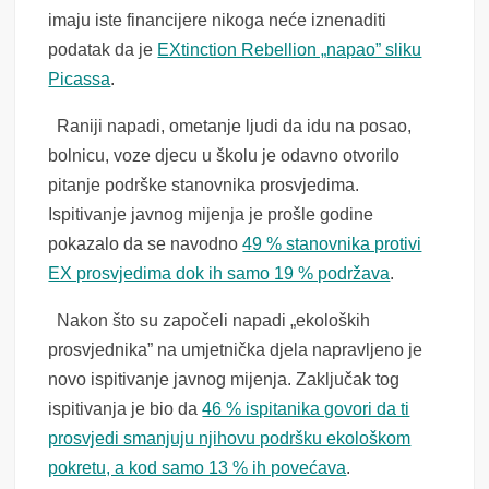
imaju iste financijere nikoga neće iznenaditi
podatak da je
EXtinction Rebellion „
napao” sliku
Picassa
.
Raniji napadi, ometanje ljudi da idu na posao,
bolnicu, voze djecu u školu je odavno otvorilo
pitanje podrške stanovnika prosvjedima.
Ispitivanje javnog mijenja je prošle godine
pokazalo da se navodno
49 % stanovnika protivi
EX prosvjedima dok ih samo 19 % podržava
.
Nakon što su započeli napadi „ekoloških
prosvjednika” na umjetnička djela napravljeno je
novo ispitivanje javnog mijenja. Zaključak tog
ispitivanja je bio da
46 % ispitanika govori da ti
prosvjedi smanjuju njihovu podršku ekološkom
pokretu, a kod samo 13 % ih povećava
.