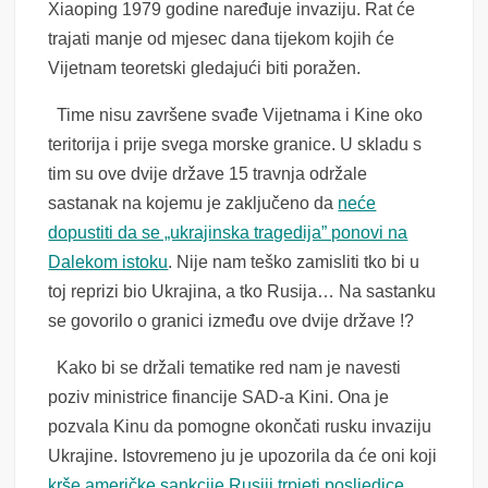
Xiaoping 1979 godine naređuje invaziju. Rat će
trajati manje od mjesec dana tijekom kojih će
Vijetnam teoretski gledajući biti poražen.
Time nisu završene svađe Vijetnama i Kine oko
teritorija i prije svega morske granice. U skladu s
tim su ove dvije države 15 travnja održale
sastanak na kojemu je zaključeno da
neće
dopustiti da se „ukrajinska tragedija” ponovi na
Dalekom istoku
. Nije nam teško zamisliti tko bi u
toj reprizi bio Ukrajina, a tko Rusija… Na sastanku
se govorilo o granici između ove dvije države !?
Kako bi se držali tematike red nam je navesti
poziv ministrice financije SAD-a Kini. Ona je
pozvala Kinu da pomogne okončati rusku invaziju
Ukrajine. Istovremeno ju je upozorila da će oni koji
krše američke sankcije Rusiji trpjeti posljedice