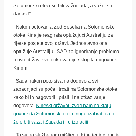
Solomonski otoci su bili važni tada, a važni su i
danas !”
Nakon putovanja Zed Seselja na Solomonske
otoke Kina je reagirala optužujući Australiju za
rijetke posjete ovoj državi. Jednostavno ona
optužuje Australiju i SAD za ignoriranje problema
u ovoj državi sve dok ova nije sklopila dogovor s
Kinom.
Sada nakon potpisivanja dogovora svi
zapadnjaci su počeli trčati na Solomonske otoke
kako bi ih nagovorili, prisilili na otkazivanje
dogovora.
Kineski državni izvori nam na kraju
govore da Solomonski otoci mogu izabrati da li
žele biti vazali Zapada ili u izolaciji
.
To su po službenom mišljenju Kine jedine opcije