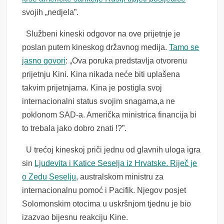
svojih „nedjela”.
Službeni kineski odgovor na ove prijetnje je
poslan putem kineskog državnog medija.
Tamo se
jasno govori
: „Ova poruka predstavlja otvorenu
prijetnju Kini. Kina nikada neće biti uplašena
takvim prijetnjama. Kina je postigla svoj
internacionalni status svojim snagama,a ne
poklonom SAD-a. Američka ministrica financija bi
to trebala jako dobro znati !?”.
U trećoj kineskoj priči jednu od glavnih uloga igra
sin
Ljudevita i Katice Seselja iz Hrvatske. Riječ je
o Zedu
S
es
elju
, australskom ministru za
internacionalnu pomoć i Pacifik. Njegov posjet
Solomonskim otocima u uskršnjom tjednu je bio
izazvao bijesnu reakciju Kine.