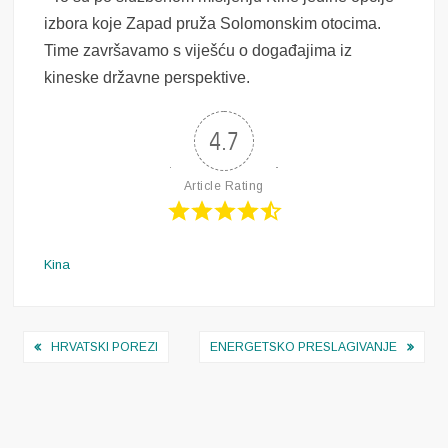
izbora koje Zapad pruža Solomonskim otocima.
Time završavamo s viješću o događajima iz
kineske državne perspektive.
4.7
Article Rating
Kina
Navigacija
HRVATSKI POREZI
ENERGETSKO PRESLAGIVANJE
objava