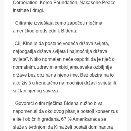
Corporation, Korea Foundation, Nakasone Peace
Institute i drugi.
Citiranje izvještaja ćemo započeti riječima
američkog predsjednik Bidena:
„
Cilj Kine je da postane vodeća država svijeta,
najbogatija država svijeta i najmoćnija država
svijeta”. Nitko normalan neće osporiti da je riječ o
normalnim, zdravim ambicijama svake ozbiljnije
države bez obzira na njeno ime. Bez obzira na to
ako živiš u trenutačno najmoćnijoj državi svijeta ili
si član njenog saveza…
Govoreći o tim riječima Bidena nužno biva
napomenuti da oko ovog pitanja postoji konsenzus
elite i običnih građana. 67 % Amerikanaca se
slaže s tvrdnjom da Kina želi postati dominantna