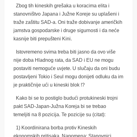
Zbog tih kineskih grešaka u koracima elita i
stanovništvo Japana i Južne Koreje su uplašeni i
traže zaštitu SAD-a. Oni traže dobivanje američkih
jamstva gospodarske i druge sigurnosti i da neće
kasnije biti prepušteni Kini.
Istovremeno svima treba biti jasno da ovo više
nije doba Hladnog rata, da SAD i EU ne mogu
postaviti nemoguće uvjete. U slučaju da oni budu
postavljeni Tokio i Seul mogu donijeti odluku da im
je praktičnije ući u kineski blok !?
Kako bi se to postiglo budući protukineski trojni
pakt SAD-Japan-Južna Koreja bi se trebao
temeljiti na 8 pozicija. Te pozicije su (citat):
1) Koordinirana borba protiv Kineskih
ekonomskih pritisaka. Napomena: Stanovnici