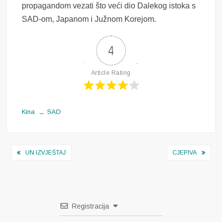
propagandom vezati što veći dio Dalekog istoka s
SAD-om, Japanom i Južnom Korejom.
4
Article Rating
Kina
SAD
Navigacija
UN IZVJEŠTAJ
CJEPIVA
objava
Registracija