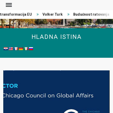
Skip
to
ransformacija EU
Volker Turk
Budućnost ratovanja
content
HLADNA ISTINA