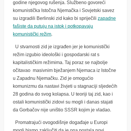
godine njegovog rušenja. Službeno govoreći
komunistička Istočna Njemačka i Sovjetski savez
su izgradili Berlinski zid kako bi spriječili
zapadne
fašiste da putuju na istok i potkopavaju
komunistički režim
.
U stvarnosti zid je izgrađen jer je komunistički
režim izgubio ideološki i gospodarski rat s
kapitalističkim režimima. Taj poraz se najbolje
očitavao masivnim bježanjem Njemaca iz Istočne
u Zapadnu Njemačku. Zid je omogućio
komunizmu da nastavi živjeti u stagnaciji sljedećih
28 godina do svog kolapsa. U teoriji taj zid, kao i
ostali komunistički zidovi su mogli i danas stajati
da Gorbačov nije uništio SSSR kojim je vladao.
Promatrajući ovogodišnje događaje u Europi
mogli bismo zaključiti da je ona postala novi