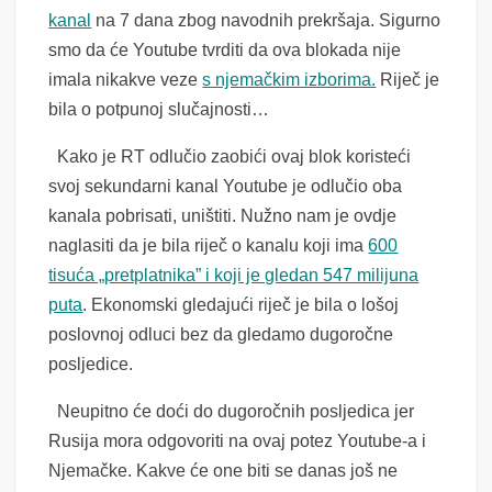
kanal
na 7 dana zbog navodnih prekršaja. Sigurno
smo da će Youtube tvrditi da ova blokada nije
imala nikakve veze
s njemačkim izborima.
Riječ je
bila o potpunoj slučajnosti…
Kako je RT odlučio zaobići ovaj blok koristeći
svoj sekundarni kanal Youtube je odlučio oba
kanala pobrisati, uništiti. Nužno nam je ovdje
naglasiti da je bila riječ o kanalu koji ima
600
tisuća „pretplatnika” i koji je gledan 547 milijuna
puta
. Ekonomski gledajući riječ je bila o lošoj
poslovnoj odluci bez da gledamo dugoročne
posljedice.
Neupitno će doći do dugoročnih posljedica jer
Rusija mora odgovoriti na ovaj potez Youtube-a i
Njemačke. Kakve će one biti se danas još ne