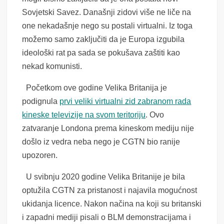
Sovjetski Savez. Današnji zidovi više ne liče na
one nekadašnje nego su postali virtualni. Iz toga
možemo samo zaključiti da je Europa izgubila
ideološki rat pa sada se pokušava zaštiti kao
nekad komunisti.
Početkom ove godine Velika Britanija je
podignula
prvi veliki virtualni zid zabranom rada
kineske televizije na svom teritoriju
. Ovo
zatvaranje Londona prema kineskom mediju nije
došlo iz vedra neba nego je CGTN bio ranije
upozoren.
U svibnju 2020 godine Velika Britanije je bila
optužila CGTN za pristanost i najavila mogućnost
ukidanja licence. Nakon načina na koji su britanski
i zapadni mediji pisali o BLM demonstracijama i