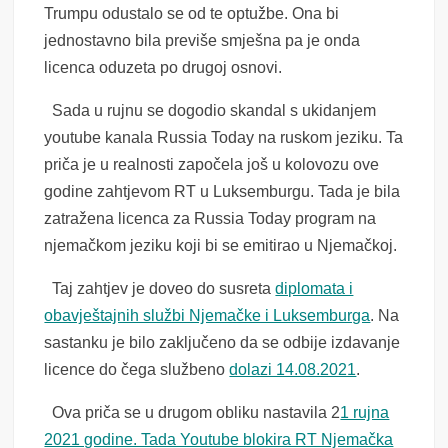
Trumpu odustalo se od te optužbe. Ona bi
jednostavno bila previše smješna pa je onda
licenca oduzeta po drugoj osnovi.
Sada u rujnu se dogodio skandal s ukidanjem
youtube kanala Russia Today na ruskom jeziku. Ta
priča je u realnosti započela još u kolovozu ove
godine zahtjevom RT u Luksemburgu. Tada je bila
zatražena licenca za Russia Today program na
njemačkom jeziku koji bi se emitirao u Njemačkoj.
Taj zahtjev je doveo do susreta
diplomata i
obavještajnih službi Njemačke i Luksemburga
. Na
sastanku je bilo zaključeno da se odbije izdavanje
licence do čega službeno
dolazi 14.08.2021
.
Ova priča se u drugom obliku nastavila 2
1 rujna
2021 godine. Tada Youtube blokira RT Njemačka