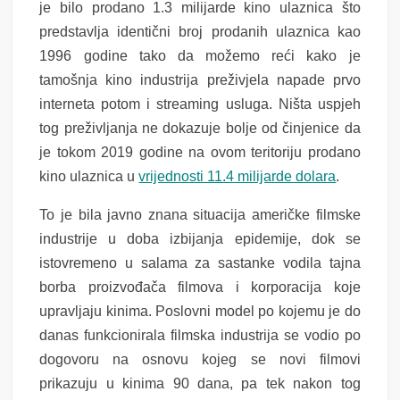
je bilo prodano 1.3 milijarde kino ulaznica što
predstavlja identični broj prodanih ulaznica kao
1996 godine tako da možemo reći kako je
tamošnja kino industrija preživjela napade prvo
interneta potom i streaming usluga. Ništa uspjeh
tog preživljanja ne dokazuje bolje od činjenice da
je tokom 2019 godine na ovom teritoriju prodano
kino ulaznica u
vrijednosti 11.4 milijarde dolara
.
To je bila javno znana situacija američke filmske
industrije u doba izbijanja epidemije, dok se
istovremeno u salama za sastanke vodila tajna
borba proizvođača filmova i korporacija koje
upravljaju kinima. Poslovni model po kojemu je do
danas funkcionirala filmska industrija se vodio po
dogovoru na osnovu kojeg se novi filmovi
prikazuju u kinima 90 dana, pa tek nakon tog