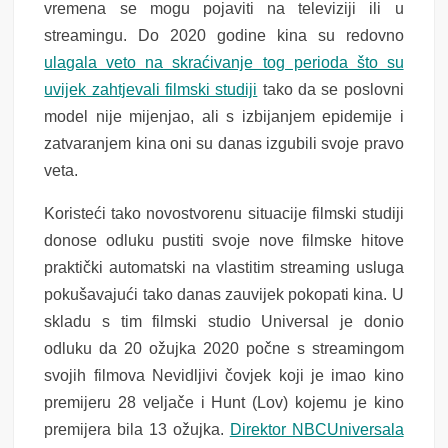
vremena se mogu pojaviti na televiziji ili u
streamingu. Do 2020 godine kina su redovno
ulagala veto na skraćivanje tog perioda što su
uvijek zahtjevali filmski studiji
tako da se poslovni
model nije mijenjao, ali s izbijanjem epidemije i
zatvaranjem kina oni su danas izgubili svoje pravo
veta.
Koristeći tako novostvorenu situacije filmski studiji
donose odluku pustiti svoje nove filmske hitove
praktički automatski na vlastitim streaming usluga
pokušavajući tako danas zauvijek pokopati kina. U
skladu s tim filmski studio Universal je donio
odluku da 20 ožujka 2020 počne s streamingom
svojih filmova Nevidljivi čovjek koji je imao kino
premijeru 28 veljače i Hunt (Lov) kojemu je kino
premijera bila 13 ožujka.
Direktor NBCUniversala