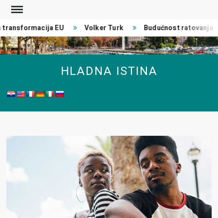
Skip
to
ransformacija EU
Volker Turk
Budućnost ratovanja
content
HLADNA ISTINA