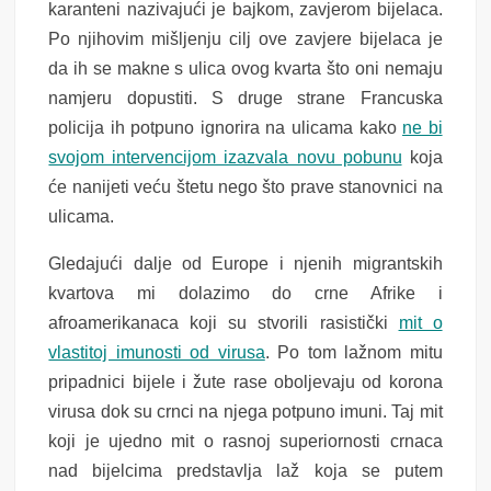
karanteni nazivajući je bajkom, zavjerom bijelaca.
Po njihovim mišljenju cilj ove zavjere bijelaca je
da ih se makne s ulica ovog kvarta što oni nemaju
namjeru dopustiti. S druge strane Francuska
policija ih potpuno ignorira na ulicama kako
ne bi
svojom intervencijom izazvala novu pobunu
koja
će nanijeti veću štetu nego što prave stanovnici na
ulicama.
Gledajući dalje od Europe i njenih migrantskih
kvartova mi dolazimo do crne Afrike i
afroamerikanaca koji su stvorili rasistički
mit o
vlastitoj imunosti od virusa
. Po tom lažnom mitu
pripadnici bijele i žute rase oboljevaju od korona
virusa dok su crnci na njega potpuno imuni. Taj mit
koji je ujedno mit o rasnoj superiornosti crnaca
nad bijelcima predstavlja laž koja se putem