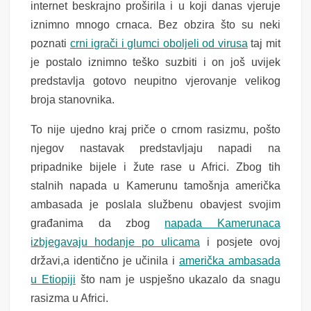
internet beskrajno proširila i u koji danas vjeruje
iznimno mnogo crnaca. Bez obzira što su neki
poznati
crni igrači i glumci oboljeli od virusa
taj mit
je postalo iznimno teško suzbiti i on još uvijek
predstavlja gotovo neupitno vjerovanje velikog
broja stanovnika.
To nije ujedno kraj priče o crnom rasizmu, pošto
njegov nastavak predstavljaju napadi na
pripadnike bijele i žute rase u Africi. Zbog tih
stalnih napada u Kamerunu tamošnja američka
ambasada je poslala službenu obavjest svojim
građanima da zbog
napada Kamerunaca
izbjegavaju hodanje po ulicama
i posjete ovoj
državi,a identično je učinila i
američka ambasada
u Etiopiji
što nam je uspješno ukazalo da snagu
rasizma u Africi.