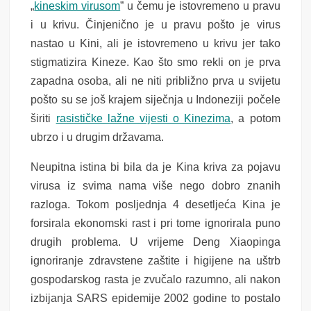
„
kineskim virusom
” u čemu je istovremeno u pravu
i u krivu. Činjenično je u pravu pošto je virus
nastao u Kini, ali je istovremeno u krivu jer tako
stigmatizira Kineze. Kao što smo rekli on je prva
zapadna osoba, ali ne niti približno prva u svijetu
pošto su se još krajem siječnja u Indoneziji počele
širiti
rasističke lažne vijesti o Kinezima
, a potom
ubrzo i u drugim državama.
Neupitna istina bi bila da je Kina kriva za pojavu
virusa iz svima nama više nego dobro znanih
razloga. Tokom posljednja 4 desetljeća Kina je
forsirala ekonomski rast i pri tome ignorirala puno
drugih problema. U vrijeme Deng Xiaopinga
ignoriranje zdravstene zaštite i higijene na uštrb
gospodarskog rasta je zvučalo razumno, ali nakon
izbijanja SARS epidemije 2002 godine to postalo