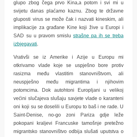
glupo zbog čega prvo Kina,a potom i svi mi u
svijetu danas plaćamo kaznu. Zbog te državne
gluposti virus se može čak i nazvati kineskim, ali
implikacije za građane Kine koji žive u Europi i
SAD su u pravom smislu
strašne pa ih se treba
izbjegavati
.
Vrativši se iz Amerike i Azije u Europu mi
otkrivamo vlade koje se uspješno bore protiv
rasizma među vlastitim stanovništvom, ali
neuspješno među migrantima i njihovim
potomcima. Dok autohtoni Europljani u velikoj
većini slučajeva slušaju savjete vlade o karanteni
oni koji su se doselili u Europu to baš i ne rade. U
Saint-Denise, no-go zoni Pariza gdje leže
pokopani kraljevi Francuske tamošnje pretežno
migrantsko stanovništvo odbija slušati uputstva o