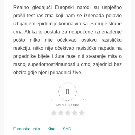
Realno gledajući Europski narodi su uspješno
prošli test rasizma koji nam se iznenada pojavio
izbijanjem epidemije korona virusa. S druge strane
crna Afrika je postala za neupućene iznenađenje
pošto nitko nije očekivao ovakvu rasističku
reakciju, nitko nije očekivao rasističke napada na
pripadnike bijele i žute rase niti stvaranje mita o
rasnoj superiornosti/imunosti u crnoj zajednici bez
obzira gdje njeni pripadnici žive.
0
Article Rating
Europska unija
Kina
SAD