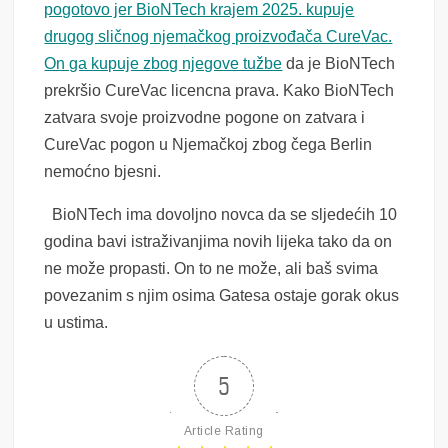
pogotovo jer BioNTech krajem 2025. kupuje
drugog sličnog njemačkog proizvođača CureVac.
On ga kupuje zbog njegove tužbe
da je BioNTech
prekršio CureVac licencna prava. Kako BioNTech
zatvara svoje proizvodne pogone on zatvara i
CureVac pogon u Njemačkoj zbog čega Berlin
nemoćno bjesni.
BioNTech ima dovoljno novca da se sljedećih 10
godina bavi istraživanjima novih lijeka tako da on
ne može propasti. On to ne može, ali baš svima
povezanim s njim osima Gatesa ostaje gorak okus
u ustima.
5
Article Rating