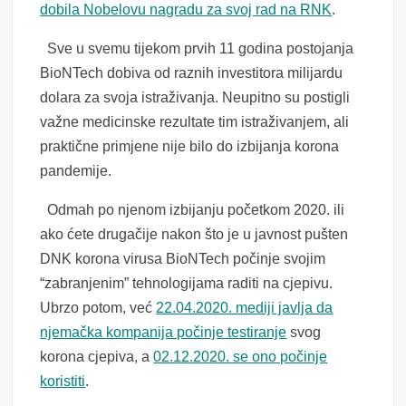
dobila Nobelovu nagradu za svoj rad na RNK
.
Sve u svemu tijekom prvih 11 godina postojanja
BioNTech dobiva od raznih investitora milijardu
dolara za svoja istraživanja. Neupitno su postigli
važne medicinske rezultate tim istraživanjem, ali
praktične primjene nije bilo do izbijanja korona
pandemije.
Odmah po njenom izbijanju početkom 2020. ili
ako ćete drugačije nakon što je u javnost pušten
DNK korona virusa BioNTech počinje svojim
“zabranjenim” tehnologijama raditi na cjepivu.
Ubrzo potom, već
22.04.2020. mediji javlja da
njemačka kompanija počinje testiranje
svog
korona cjepiva, a
02.12.2020. se ono počinje
koristiti
.