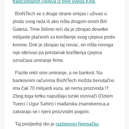
tradicionalnih cjepiva iz prije svega Kine
.
BioNTech se s druge strane smijao i uživao u
plodu svog rada ili ako ništa drugom onom Bill
Gatesa. Time želimo reći da je zbrajao desetke
milijarde plaćenih za korištenje svog cjepiva protiv
korone. Dok je zbrajao taj novac, on ništa novoga
nije otkrivao pa prestanak korištenja cjepiva
označava umiranje firme.
Pazite rekli smo umiranje, a ne bankrot. Na
bankovnim računima BioNTech možda trenutačno
ima čak 70 milijardi eura, ali nema proizvoda !?
Zbog toga tvrtku napuštaju turski osnivači (Ozlem
Tureci i Ugur Sahin) i mađarska znanstvenica,a
zatvaraju se i njeni proizvodni pogoni.
Taj posljednji dio je
razbjesnio Njemačku