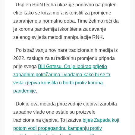
Uspjeh BioNTecha ukazuje ponovno na pogled
elite kako se kriza mora iskoristiti za promjene
zabranjene u normalno doba. Time želimo reći da
je korona pandemija iskorištena za davanje
zelenog svijetla metodi manipulacije RNK.
Po istraživanju novinara tradicionalnih medija iz
2022. zasluga za tu radikalnu promjenu pripada
prije svega
Bill Gatesu. On je lobirao,prijetio
zapadnim političarima i vladama kako bi se ta
vrsta cjepiva koristila u borbi protiv korona
pandemije
.
Dok je ova metoda priozvodnje cjepiva zarobila
zapadne vlade one ostale su proizvele
tradicionalna cjepiva. To izaziva
bijes Zapada koji
potom vodi propagandnu kampanju protiv