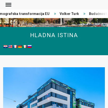
Skip
to
ografska transformacija EU
Volker Turk
Budućnost r
content
HLADNA ISTINA