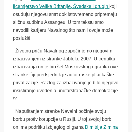
licemjerstvo Velike Britanije, Švedske i drugih
koji
osuđuju njegovu smrt dok istovremeno pripremaju
sličnu sudbinu Assangeu. U tom tekstu smo
navodili karijeru Navalnog što nam i ovdje može
poslužiti.
Životnu priču Navalnog započinjemo njegovim
izbacivanjem iz stranke Jabloko 2007. U trenutku
izbacivanja on je bio šef Moskovskog ogranka ove
stranke čiji predsjednik je autor ruske pljačkaške
privatizacije. Razlog za izbacivanje je bilo njegovo
insistiranje uvođenja unutarstranačke demokracije
!?
Napuštanjem stranke Navalni počinje svoju
borbu protiv korupcije u Rusiji. U toj svojoj borbi
on ima podršku izbjeglog oligarha
Dimitrija Zimina