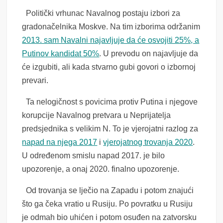
Politički vrhunac Navalnog postaju izbori za
gradonačelnika Moskve. Na tim izborima održanim
2013. sam Navalni najavljuje da će osvojiti 25%, a
Putinov kandidat 50%
. U prevodu on najavljuje da
će izgubiti, ali kada stvarno gubi govori o izbornoj
prevari.
Ta nelogičnost s povicima protiv Putina i njegove
korupcije Navalnog pretvara u Neprijatelja
predsjednika s velikim N. To je vjerojatni razlog za
napad na njega 2017
i
vjerojatnog trovanja 2020
.
U određenom smislu napad 2017. je bilo
upozorenje, a onaj 2020. finalno upozorenje.
Od trovanja se lječio na Zapadu i potom znajući
što ga čeka vratio u Rusiju. Po povratku u Rusiju
je
odmah bio uhićen i potom osuđen na zatvorsku