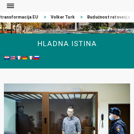
Skip
to
ransformacija EU
Volker Turk
Budućnost ratovanja
content
HLADNA ISTINA