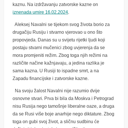
kaznu. Na izdržavanju zatvorske kazne on
iznenada umire 16.02.2024
.
Aleksej Navalni se tijekom svog života borio za
drugačiju Rusiju i stvarno vjerovao u ono što
propovjeda. Danas su u svijetu rijetki ljudi koji
postaju stvarni mučenici zbog uvjerenja da se
mora promjeniti režim. Zbog toga njih režimi na
različite načine kažnjavaju, a jedina razlika je
sama kazna. U Rusiji to ispadne smrt, a na
Zapadu financijske i zatvorske kazne.
Na svoju žalost Navalni nije razumio dvije
osnovne stvari. Prva bi bila da Moskva i Petrograd
nisu Rusija nego tamošnje liberalne oaze, a druga
da se Rusi više boje anarhije nego diktature. Zbog
toga on gubi svoj život, a sličnu sudbinu će