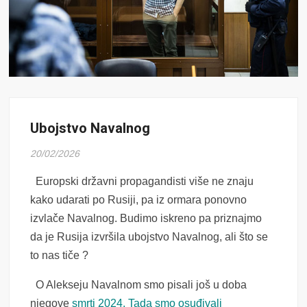
Ubojstvo Navalnog
20/02/2026
Europski državni propagandisti više ne znaju
kako udarati po Rusiji, pa iz ormara ponovno
izvlače Navalnog. Budimo iskreno pa priznajmo
da je Rusija izvršila ubojstvo Navalnog, ali što se
to nas tiče ?
O Alekseju Navalnom smo pisali još u doba
njegove
smrti 2024. Tada smo osuđivali