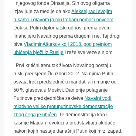
i njegovog fonda Dinastija. Sin ovog oligarha
izjav
ljuje
za medije da ako
Aleksej radi svojim
rukama i glavom ja mu trebam pomoći novcem
.
Dok se Putin diplomatski odnosi prema ovom
financij
eru
Navalnog prema drugom i ne. Taj drugi
biva
Vladimir Ašurkov koji 2013. pod pretnjom
uhićenja bježi iz Rusije
i reže sve veze s njom.
Prvi kritični trenutak života Navalnog postaju
ruski predsjednički izbori 2012. Na njima Putin
osvaja treći predsjednički mandat, ali i manje od
50 % glasova u Moskvi. Dan prije polaganje
Putinove predsjedničke zakletve
Navalni vodi
relativno velike protuputinovske demonstracije
zbog čega je uhićen
. Te demonstracija kao i
kasnije Majdan revolucija predstavljaju okidače
nakon kojih nastaje današnji Putin koji mrzi zapad.