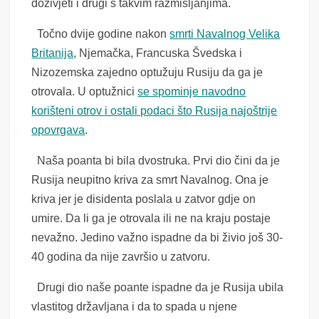
doživjeti i drugi s takvim razmišljanjima.
Točno dvije godine nakon
smrti Navalnog Velika
Britanija
, Njemačka, Francuska Švedska i
Nizozemska zajedno optužuju Rusiju da ga je
otrovala. U optužnici
se spominje navodno
korišteni otrov i ostali podaci što Rusija najoštrije
opovrgava
.
Naša poanta bi bila dvostruka. Prvi dio čini da je
Rusija neupitno kriva za smrt Navalnog. Ona je
kriva jer je disidenta poslala u zatvor gdje on
umire. Da li ga je otrovala ili ne na kraju postaje
nevažno. Jedino važno ispadne da bi živio još 30-
40 godina da nije završio u zatvoru.
Drugi dio naše poante ispadne da je Rusija ubila
vlastitog državljana i da to spada u njene