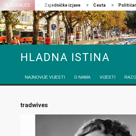
Skip
st ratovanja
BLJESKALICE
Zajedničke izjave
Ceuta
Političari 
to
content
HLADNA ISTINA
NAJNOVIJE VIJESTI
O NAMA
VIJESTI
RAZ
tradwives