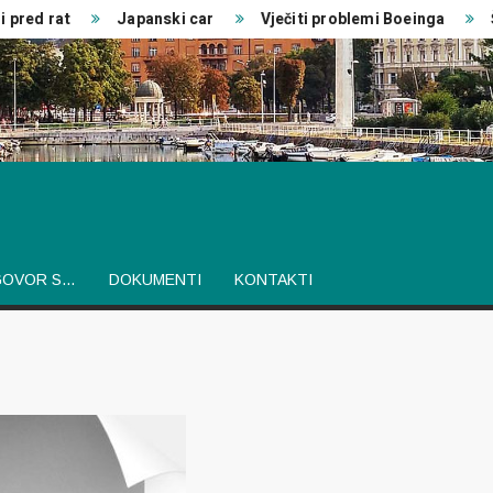
pred rat
Japanski car
Vječiti problemi Boeinga
Šv
GOVOR S…
DOKUMENTI
KONTAKTI