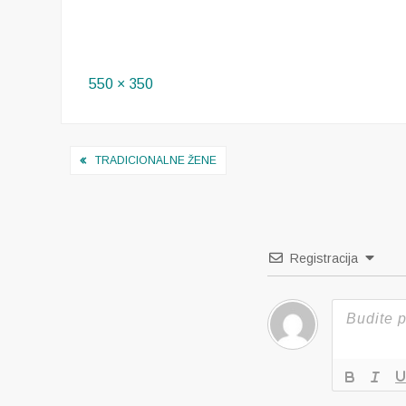
Full
550 × 350
size
Navigacija
TRADICIONALNE ŽENE
objava
Registracija