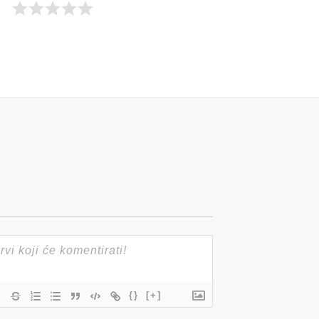
{}
[+]