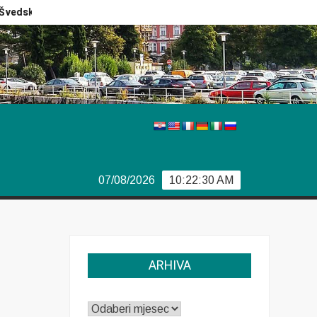
edski izbori
Izvještaj Europola
Previše demokracije
07/08/2026
10:22:30 AM
ARHIVA
ARHIVA