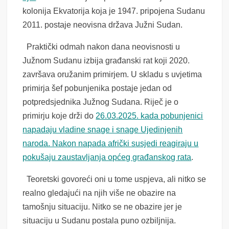
kolonija Ekvatorija koja je 1947. pripojena Sudanu
2011. postaje neovisna država Južni Sudan.
Praktički odmah nakon dana neovisnosti u
Južnom Sudanu izbija građanski rat koji 2020.
završava oružanim primirjem. U skladu s uvjetima
primirja šef pobunjenika postaje jedan od
potpredsjednika Južnog Sudana. Riječ je o
primirju koje drži do
26.03.2025. kada pobunjenici
napadaju vladine snage i snage Ujedinjenih
naroda. Nakon napada afrički susjedi reagiraju u
pokušaju zaustavljanja općeg građanskog rata
.
Teoretski govoreći oni u tome uspjeva, ali nitko se
realno gledajući na njih više ne obazire na
tamošnju situaciju. Nitko se ne obazire jer je
situaciju u Sudanu postala puno ozbiljnija.