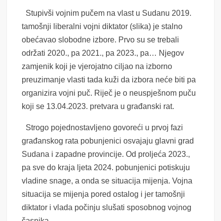
Stupivši vojnim pučem na vlast u Sudanu 2019.
tamošnji liberalni vojni diktator (slika) je stalno
obećavao slobodne izbore. Prvo su se trebali
održati 2020., pa 2021., pa 2023., pa… Njegov
zamjenik koji je vjerojatno ciljao na izborno
preuzimanje vlasti tada kuži da izbora neće biti pa
organizira vojni puč. Riječ je o neuspješnom puču
koji se 13.04.2023. pretvara u građanski rat.
Strogo pojednostavljeno govoreći u prvoj fazi
građanskog rata pobunjenici osvajaju glavni grad
Sudana i zapadne provincije. Od proljeća 2023.,
pa sve do kraja ljeta 2024. pobunjenici potiskuju
vladine snage, a onda se situacija mijenja. Vojna
situacija se mijenja pored ostalog i jer tamošnji
diktator i vlada počinju slušati sposobnog vojnog
časnika.