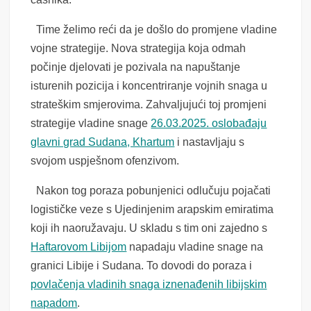
Time želimo reći da je došlo do promjene vladine
vojne strategije. Nova strategija koja odmah
počinje djelovati je pozivala na napuštanje
isturenih pozicija i koncentriranje vojnih snaga u
strateškim smjerovima. Zahvaljujući toj promjeni
strategije vladine snage
26.03.2025. oslobađaju
glavni grad Sudana, Khartum
i nastavljaju s
svojom uspješnom ofenzivom.
Nakon tog poraza pobunjenici odlučuju pojačati
logističke veze s Ujedinjenim arapskim emiratima
koji ih naoružavaju. U skladu s tim oni zajedno s
Haftarovom Libijom
napadaju vladine snage na
granici Libije i Sudana. To dovodi do poraza i
povlačenja vladinih snaga iznenađenih libijskim
napadom
.