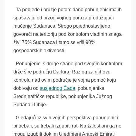
Ta pobjede i oružje potom dano pobunjenicima ih
spašavaju od brzog vojnog poraza produžujući
mučenje Sudanaca. Strogo pojednostavljeno
govoreći na teritoriju pod kontrolom vladinih snaga
živi 75% Sudanaca i tamo se vrši 90%
gospodarskih aktivnosti.
Pobunjenici s druge strane pod svojom kontrolom
drže šire području Darfura. Razlog za njihovu
kontrolu nad ovim područje je vojna pomoć koju
dobivaju od
susjednog Čada
, pobunjenika
Srednjeafričke republike, pobunjenika Južnog
Sudana i Libije.
Gledajući iz svih vojnih perspektiva pobunjenici
bi trebali, su trebali izgubiti rat. Na žalost oni ga ne
mogu izgubiti dok im Ujedinjeni Arapski Emirati