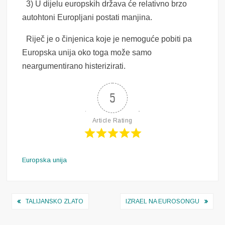
3) U dijelu europskih država će relativno brzo
autohtoni Europljani postati manjina.
Riječ je o činjenica koje je nemoguće pobiti pa
Europska unija oko toga može samo
neargumentirano histerizirati.
5
Article Rating
Europska unija
Navigacija
TALIJANSKO ZLATO
IZRAEL NA EUROSONGU
objava