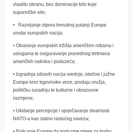
vlastitu obranu, bez dominacije bilo koje
suparničke sile;
•
Razvijanje otpora trenutnoj putanji Europe
unutar europskih nacija;
•
Otvaranje europskih tržišta američkim robama i
uslugama te osiguravanje pravednog tretmana
američkih radnika i poduzeća;
•
Izgradnja zdravih nacija srednje, istočne i južne
Europe kroz trgovinske veze, prodaju oružja,
političku suradnju te kulturne i obrazovne
razmjene;
•
Ukidanje percepcije i sprječavanje stvarnosti
NATO-a kao stalno rastućeg saveza;
•
Poticanje Europe da poduzme mjere za borbu