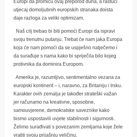
Europi da promiču ovaj preporod duha, a rastući
utjecaj domoljubnih europskih stranaka doista
daje razloga za veliki optimizam.
Naš cilj trebao bi biti pomoći Europi da ispravi
svoju trenutnu putanju. Trebat će nam jaka Europa
koja će nam pomoći da se uspješno natječemo i
da surađuje s nama kako bi spriječila bilo kojeg
protivnika da dominira Europom.
Amerika je, razumljivo, sentimentalno vezana za
europski kontinent – i, naravno, za Britaniju i Irsku.
Karakter ovih zemalja je također strateški važan
jer računamo na kreativne, sposobne,
samouvjerene, demokratske saveznike kako
bismo uspostavili uvjete stabilnosti i sigurnosti.
Želimo surađivati ​​s povezanim zemljama koje žele
vratiti svoju prijašnju veličinu.