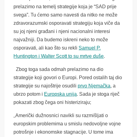
prelazimo na temelj strategije koja je “SAD prije
svega”. Tu ćemo samo navesti da nitko ne može
zdravorazumski osporavati strategiju koja viče da
su joj njeni građani i njeni nacionalni interesi
najvažniji. Da budemo iskreni neko to može
osporavati, ali kao što su rekli
Samuel P.
Huntington i Walter Scott to su mrtve duše
.
Zbog toga sada odmah prelazimo na dio
strategije koji govori o Europi. Pored ostalih taj dio
strategije su najoštrije osudili
prvo Njemačka
, a
ubrzo potom i
Europska unija
. Sada je stoga riječ
pokazati zbog čega oni histeriziraju;
„
Američki dužnosnici navikli su razmišljati o
europskim problemima u smislu nedovoljne vojne
potrošnje i ekonomske stagnacije. U tome ima