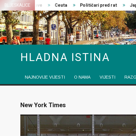
Skip
Zajedničke izjave
BLJESKALICE
Ceuta
Političari pred rat
Japan
to
content
HLADNA ISTINA
NAJNOVIJE VIJESTI
O NAMA
VIJESTI
RAZ
New York Times