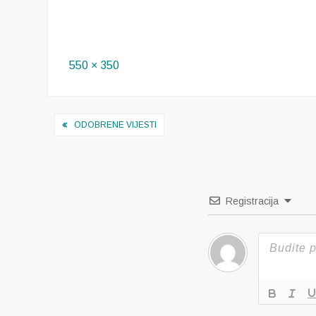
Full
550 × 350
size
Navigacija
ODOBRENE VIJESTI
objava
Registracija