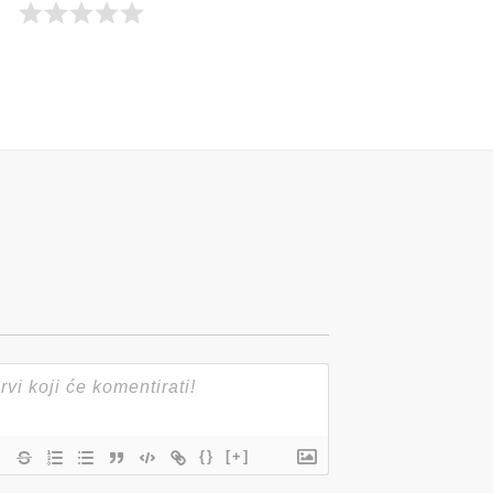
{}
[+]