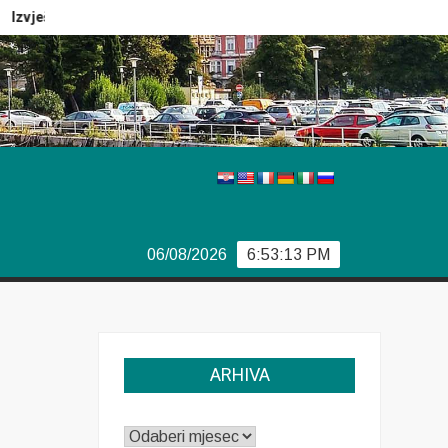
zvještaj Europola
Previše demokracije
Sporazum iz Bj
06/08/2026
6:53:13 PM
ARHIVA
ARHIVA