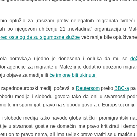
io optužio za „rasizam protiv nelegalnih migranata tvrdeći 
mah po njegovom uhićenju 21 „nevladina” organizacija u Male
ored ostalog da su sigurnosne službe
već ranije bile optuživane
ola boravka,a ujedno je donesena i odluka da mu se
do
ktor agencije za migrante u Maleziji je dodatno upozorio migran
ju objave za medije ili
će im one biti ukinute.
i zapadnoeuropski mediji počevši s
Reutersom
preko
BBC-a
pa 
lobodu medija i slobodu govora tako da oni u stvarnosti pod
ojte im spominjati pravo na slobodu govora u Europskoj uniji.
i slobode medija kako navode globalistički i promigrantski nas
t je u stvarnosti gost,a ne domaćin ima pravo kritizirati i demons
jetu on to pravo nema, ali ima uvijek pravo vratiti se u matičnu