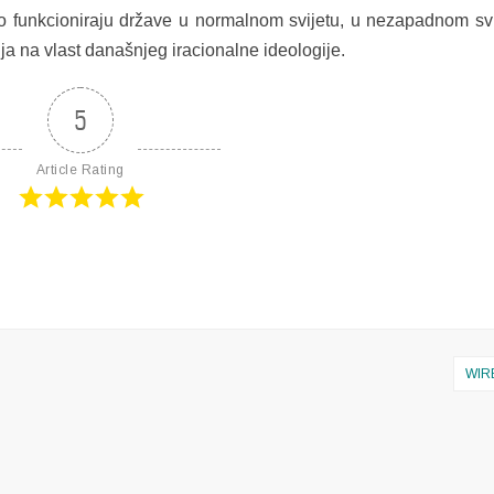
 funkcioniraju države u normalnom svijetu, u nezapadnom svi
a na vlast današnjeg iracionalne ideologije.
5
Article Rating
WIR