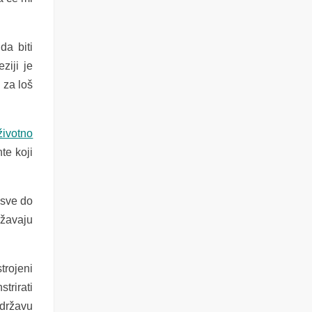
da biti
ziji je
 za loš
životno
te koji
sve do
ržavaju
trojeni
trirati
 državu