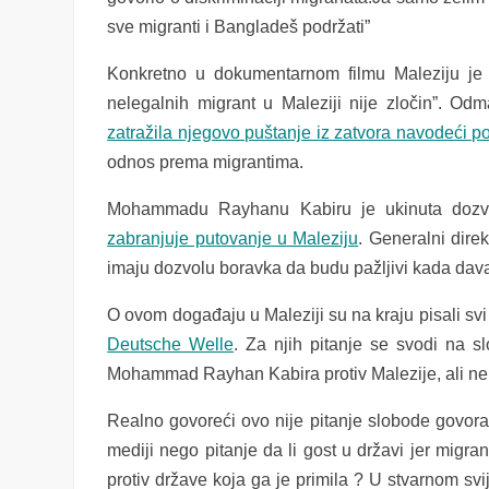
sve migranti i Bangladeš podržati”
Konkretno u dokumentarnom filmu Maleziju je b
nelegalnih migrant u Maleziji nije zločin”. Od
zatražila njegovo puštanje iz zatvora navodeći p
odnos prema migrantima.
Mohammadu Rayhanu Kabiru je ukinuta dozv
zabranjuje putovanje u Maleziju
. Generalni dire
imaju dozvolu boravka da budu pažljivi kada dava
O ovom događaju u Maleziji su na kraju pisali sv
Deutsche Welle
. Za njih pitanje se svodi na s
Mohammad Rayhan Kabira protiv Malezije, ali nem
Realno govoreći ovo nije pitanje slobode govora 
mediji nego pitanje da li gost u državi jer migran
protiv države koja ga je primila ? U stvarnom svi