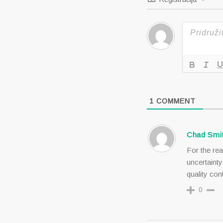
1
COMMENT
Chad Smi
For the rea
uncertainty
quality con
0