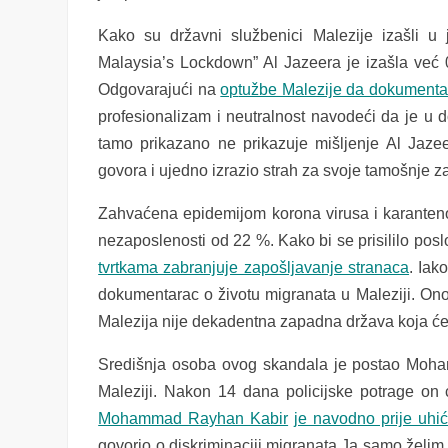
Kako su državni službenici Malezije izašli 
Malaysia’s Lockdown” Al Jazeera je izašla već
Odgovarajući na
op
tužbe Malezije da dokumentar
profesionalizam i neutralnost navodeći da je u do
tamo prikazano ne prikazuje mišljenje Al Jaz
govora i ujedno izrazio strah za svoje tamošnje z
Zahvaćena epidemijom korona virusa i karanten
nezaposlenosti od 22 %. Kako bi se prisililo po
tvrtkama zabranjuje zapošljavanje stranaca
. Iak
dokumentarac o životu migranata u Maleziji. Ono št
Malezija nije dekadentna zapadna država koja će ta
Središnja osoba ovog skandala je postao Moham
Maleziji. Nakon 14 dana policijske potrage on ć
Mohammad Rayhan Kabir
je navodno prije uhić
govorio o diskriminaciji migranata.Ja samo želim