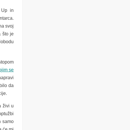
 Up in
ntarca.
na svoj
 što je
slobodu
 stopom
ojim se
napravi
bilo da
ije.
 živi u
optužbi
am samo
a će mi