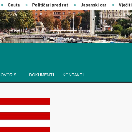
Ceuta
Političari pred rat
Japanski car
Vječiti pr
GOVOR S…
DOKUMENTI
KONTAKTI