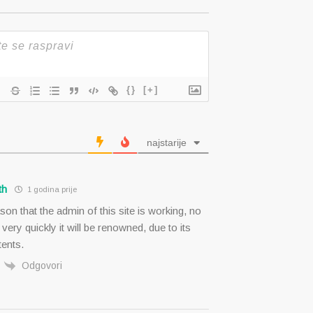
{}
[+]
najstarije
th
1 godina prije
son that the admin of this site is working, no
 very quickly it will be renowned, due to its
tents.
Odgovori