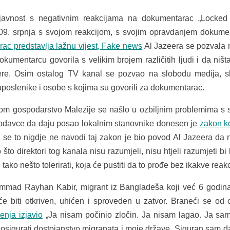
u javnost s negativnim reakcijama na dokumentarac „Locked
 09. srpnja s svojom reakcijom, s svojim opravdanjem dokume
ac predstavlja lažnu vijest, Fake news
Al Jazeera se pozvala 
kumentarcu govorila s velikim brojem različitih ljudi i da ništa
eere. Osim ostalog TV kanal se pozvao na slobodu medija, 
aposlenike i osobe s kojima su govorili za dokumentarac.
om gospodarstvo Malezije se našlo u ozbiljnim problemima s
slodavce da daju posao lokalnim stanovnike donesen je
zakon k
o se to nigdje ne navodi taj zakon je bio povod Al Jazeera da 
o direktori tog kanala nisu razumjeli, nisu htjeli razumjeti bi 
ko nešto tolerirati, koja će pustiti da to prođe bez ikakve reakc
mad Rayhan Kabir, migrant iz Bangladeša koji već 6 godina
e biti otkriven, uhićen i sproveden u zatvor. Braneći se od 
enja izjavio
„Ja nisam počinio zločin. Ja nisam lagao. Ja s
 osigurati dostojanstvo migranata i moje države. Siguran sam d