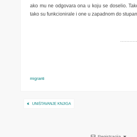
ako mu ne odgovara ona u koju se doselio. Tako
tako su funkcionirale i one u zapadnom do stupanj
migranti
Navigacija
UNIŠTAVANJE KNJIGA
objava
Registracija