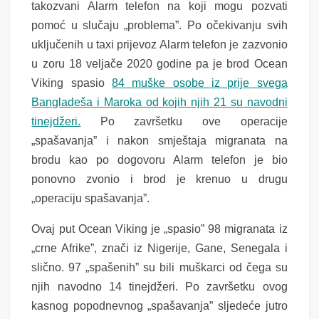
takozvani Alarm telefon na koji mogu pozvati
pomoć u slučaju „problema”. Po očekivanju svih
uključenih u taxi prijevoz Alarm telefon je zazvonio
u zoru 18 veljače 2020 godine pa je brod Ocean
Viking spasio
84 muške osobe iz prije svega
Bangladeša i Maroka od kojih njih 21 su navodni
tinejdžeri.
Po završetku ove operacije
„spašavanja” i nakon smještaja migranata na
brodu kao po dogovoru Alarm telefon je bio
ponovno zvonio i brod je krenuo u drugu
„operaciju spašavanja”.
Ovaj put Ocean Viking je „spasio” 98 migranata iz
„crne Afrike”, znači iz Nigerije, Gane, Senegala i
slično. 97 „spašenih” su bili muškarci od čega su
njih navodno 14 tinejdžeri. Po završetku ovog
kasnog popodnevnog „spašavanja” sljedeće jutro