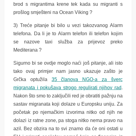
brod s migrantima krene tek kada su migranti s
prošlog smješteni na Ocean Viking ?
3) Treće pitanje bi bilo u vezi takozvanog Alarm
telefona. Da li je to Alarm telefon ili telefon kojim
se nazove taxi služba za prijevoz preko
Mediterana ?
Sigurno bi se ovdje moglo naći još pitanje, ali isto
tako ovaj primjer nam jasno ukazuje zašto je
Grčka optužila
35 članova NGO-a za šverc
migranata i pokušava strogo regulirati njihov rad
.
Nakon što smo to zaključili red je obratiti pažnju na
sastav migranata koji dolaze u Europsku uniju. Za
početak po njemačkim izvorima nitko od njih ne
dolazi iz ratne zone, pa stoga nitko nema pravo na
azil. Bez obzira na to svi znamo da će oni ostati u