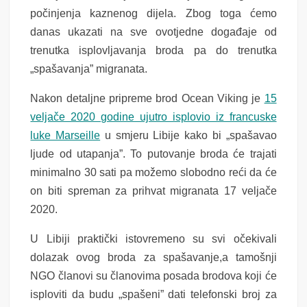
počinjenja kaznenog dijela. Zbog toga ćemo
danas ukazati na sve ovotjedne događaje od
trenutka isplovljavanja broda pa do trenutka
„spašavanja” migranata.
Nakon detaljne pripreme brod Ocean Viking je
15
veljače 2020 godine ujutro isplovio iz francuske
luke Marseille
u smjeru Libije kako bi „spašavao
ljude od utapanja”. To putovanje broda će trajati
minimalno 30 sati pa možemo slobodno reći da će
on biti spreman za prihvat migranata 17 veljače
2020.
U Libiji praktički istovremeno su svi očekivali
dolazak ovog broda za spašavanje,a tamošnji
NGO članovi su članovima posada brodova koji će
isploviti da budu „spašeni” dati telefonski broj za