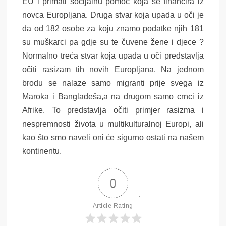
EU i primati socijalnu pomoć koja se financira iz
novca Europljana. Druga stvar koja upada u oči je
da od 182 osobe za koju znamo podatke njih 181
su muškarci pa gdje su te čuvene žene i djece ?
Normalno treća stvar koja upada u oči predstavlja
očiti rasizam tih novih Europljana. Na jednom
brodu se nalaze samo migranti prije svega iz
Maroka i Bangladeša,a na drugom samo crnci iz
Afrike. To predstavlja očiti primjer rasizma i
nespremnosti života u multikulturalnoj Europi, ali
kao što smo naveli oni će sigurno ostati na našem
kontinentu.
0
Article Rating