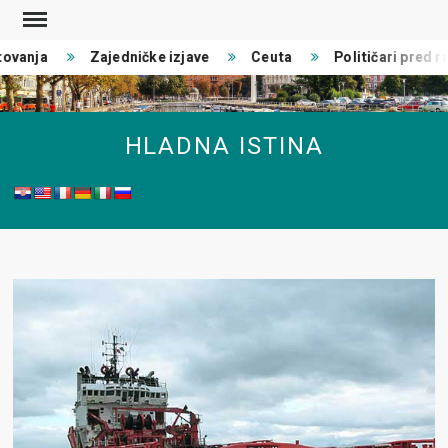
Skip
to
ovanja
Zajedničke izjave
Ceuta
Političari pred rat
content
HLADNA ISTINA