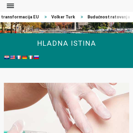
Skip
to
ransformacija EU
Volker Turk
Budućnost ratovanja
content
HLADNA ISTINA