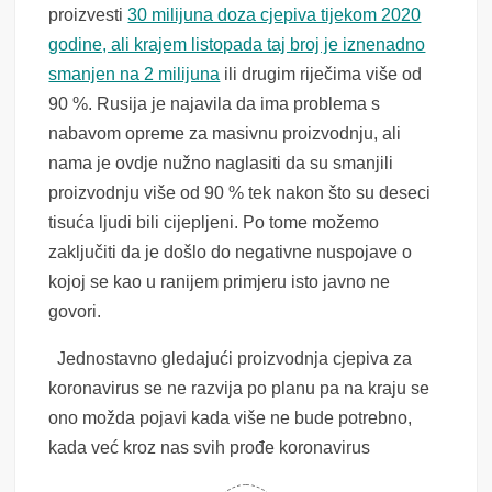
proizvesti
30 milijuna doza cjepiva tijekom 2020
godine, ali krajem listopada taj broj je iznenadno
smanjen na 2 milijuna
ili drugim riječima više od
90 %. Rusija je najavila da ima problema s
nabavom opreme za masivnu proizvodnju, ali
nama je ovdje nužno naglasiti da su smanjili
proizvodnju više od 90 % tek nakon što su deseci
tisuća ljudi bili cijepljeni. Po tome možemo
zaključiti da je došlo do negativne nuspojave
o
kojoj se kao u ranijem primjeru isto javno ne
govori
.
Jednostavno gledajući proizvodnja cjepiva za
koronavirus se ne razvija po planu pa na kraju se
ono možda pojavi kada više ne bude potrebno,
kada v
e
ć kroz nas svih prođe koronavirus