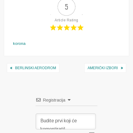
5
Article Rating
korona
Navigacija
BERLINSKI AERODROM
AMERIČKI IZBORI
objava
Registracija