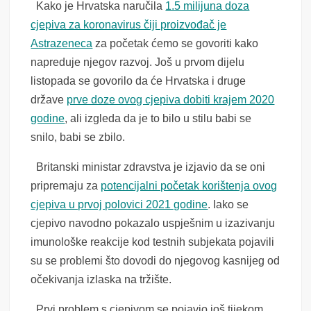
Kako je Hrvatska naručila
1.5 milijuna doza
cjepiva za koronavirus čiji proizvođač je
Astrazeneca
za početak ćemo se govoriti kako
napreduje njegov razvoj. Još u prvom dijelu
listopada se govorilo da će Hrvatska i druge
države
prve doze ovog cjepiva dobiti krajem 2020
godine
, ali izgleda da je to bilo u stilu babi se
snilo, babi se zbilo.
Britanski ministar zdravstva je izjavio da se oni
pripremaju za
potencijalni početak korištenja ovog
cjepiva u prvoj polovici 2021 godine
. Iako se
cjepivo
navodno
pokazalo uspješnim u izazivanju
imunološke reakcije kod testnih subjekata pojavili
su se problemi što dovodi do njegovog kasnijeg
od
očekivanja
izlaska na tržište.
Prvi problem s cjepivom se pojavio još tijekom