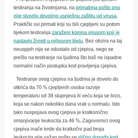
testiranja na životinjama, na
primatima pošto ono
nije stvorilo dovoljno uspješnu zaštitu od virusa
.
Praktički svi primati koji su bili cjepljeni su potom
tijekom testiranja
zaraženi korona virusom koji je
nastavio živjeti u njihovom tijelu
. Bez obzira na taj
neuspjeh nije se odustalo od cjepiva, nego se
prešlo na testiranje na ljudima što baš ne ispadne
normalni način postupka kod pravljenja cjepiva.
Testiranje ovog cjepiva na ljudima je dovelo do
otkrića da 70 % cjepljenih osoba razvije
temperaturu od 38 stupnjeva ili veću koja se brzo,
koja se nakon nekoliko dana vrati u normalu. Isto
tako nuspojava ovog cjepiva je kratkoročno
smanjivanje leukocita za 46 %. Zagovornici ovog
cjepiva inače tvrde da kratkočni pad broja
leukocita nije važan pošto se
slično događa kod