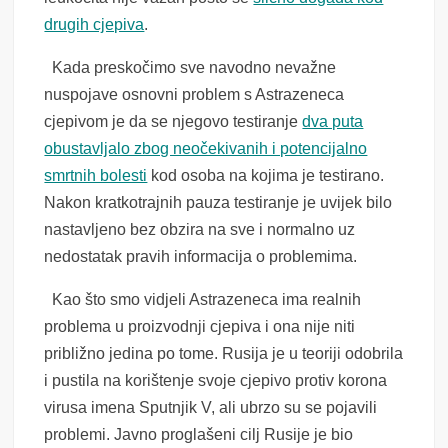
drugih cjepiva
.
Kada preskočimo sve navodno nevažne
nuspojave osnovni problem s Astrazeneca
cjepivom je da se njegovo testiranje
dva puta
obustavljalo zbog neočekivanih i potencijalno
smrtnih bolesti
kod osoba na kojima je testirano.
Nakon kratkotrajnih pauza testiranje je uvijek bilo
nastavljeno bez obzira na sve i normalno uz
nedostatak pravih informacija
o problemima
.
Kao što smo vidjeli Astrazeneca ima realnih
problema u proizvodnji cjepiva i ona nije niti
približno jedina po tome. Rusija je u teoriji odobrila
i pustila na korištenje svoje cjepivo protiv korona
virusa imena Sputnjik V, ali ubrzo su se pojavili
problemi. Javno proglašeni cilj Rusije je bio