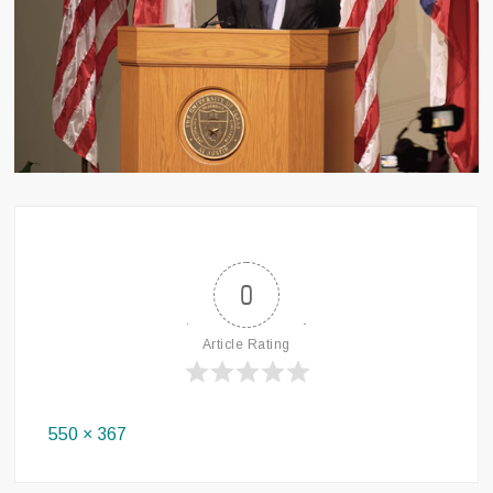
0
Article Rating
Full
550 × 367
size