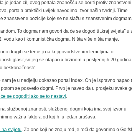
a je jedan cilj ovog portala znanošću se boriti protiv znanstven
ova, portala praktički uvijek navodimo izvor naših tvrdnji. Time
ene znanstvene pozicije koje se ne slažu s znanstvenim dogmam
ndom. To dogma nam govori da će se dogoditi „kraj svijeta” u 
rži vodu kao i komunistička dogma. Ništa više ništa manje.
o drugih se temelji na knjigovodstvenim temeljima o
nosti glasi:„snijeg se otapao x brzinom u posljednjih 20 godina
do beskonačnosti”.
nam je u nedjelju dokazao portal index. On je ispravno napao t
 potom se posvetio dogmi. Prvo je naveo da u prosjeku svake 
 će se dogoditi ako se to nastavi
.
 na službenoj znanosti, službenoj dogmi koja ima svoj izvor u
nimno važna faktora od kojih ju jedan urušava.
 na svijetu
. Za one koji ne znaju red je reći da govorimo o Golfs