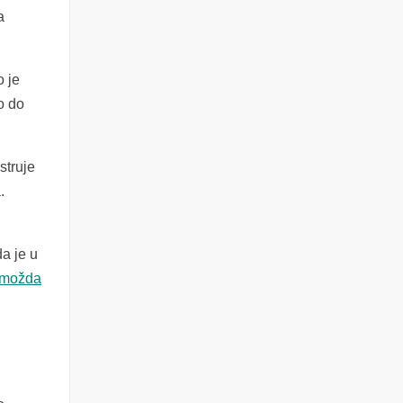
a
o je
lo do
struje
.
a je u
a možda