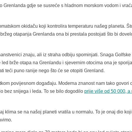
je” do Grenlanda gdje se susreće s hladnom morskom vodom i vrać
tomatskom okidaču koji kontrolira temperaturu našeg planeta. Št
aju bržeg otapanja Grenlanda ona bi prestala postojati što bi dove
nstvenici znaju, ali iz straha odbiju spominjati. Snaga Golfske 
 led brže otapa na Grenlandu i sjevernim otocima ona je sporija
ti teći puno ranije nego što će se otopiti Grenland.
etkom povijesnom događaju. Moderna znanost nam tako govori d
o bez snijega i leda. To se bilo dogodilo
prije više od 50 000, 
klima se na našoj planeti vratila u normalu. To je onaj dio koji
avimo.