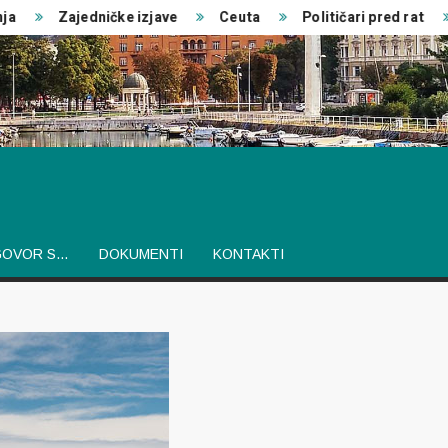
Zajedničke izjave
Ceuta
Političari pred rat
Ja
GOVOR S…
DOKUMENTI
KONTAKTI