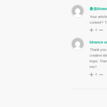
最佳Bina
Your articl
content? T
0
binance us
Thank you f
creative id
hope. Than
me?
0