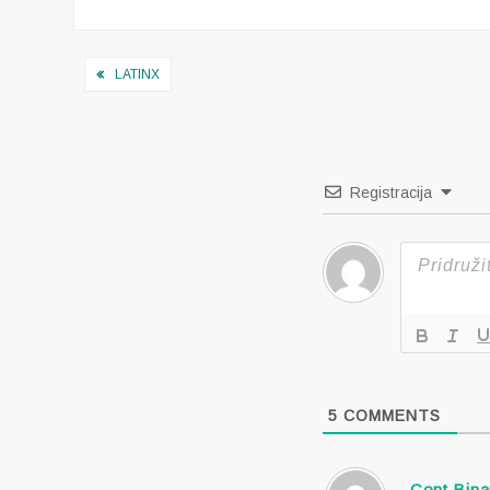
Navigacija
LATINX
objava
Registracija
5
COMMENTS
Cont Bina