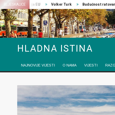
Skip
ransformacija EU
BLJESKALICE
Volker Turk
Budućnost ratovanja
to
content
HLADNA ISTINA
NAJNOVIJE VIJESTI
O NAMA
VIJESTI
RAZ