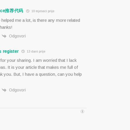
nce推荐代码
10 mjeseci prije
e helped me a lot, is there any more related
hanks!
Odgovori
 register
13 dani prije
or your sharing. I am worried that I lack
eas. It is your article that makes me full of
k you. But, I have a question, can you help
Odgovori