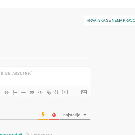
HRVATSKA SE NEMA PRAVO 
{}
[+]
najstarije
nce gratuit
1 godina prije