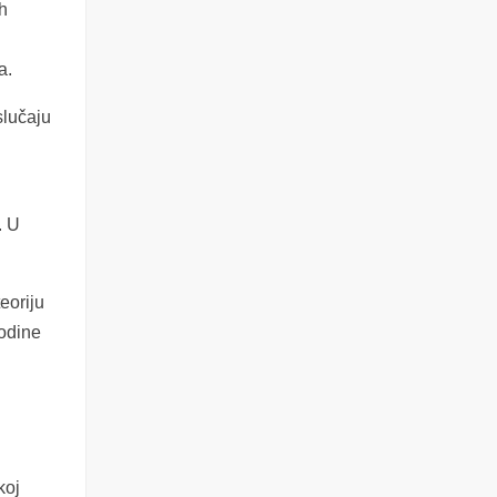
ih
a.
slučaju
. U
eoriju
godine
koj