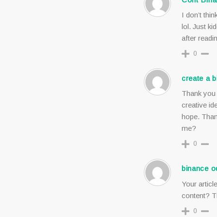
I don’t thin
lol. Just k
after readin
0
create a 
Thank you f
creative id
hope. Than
me?
0
binance o
Your articl
content? T
0