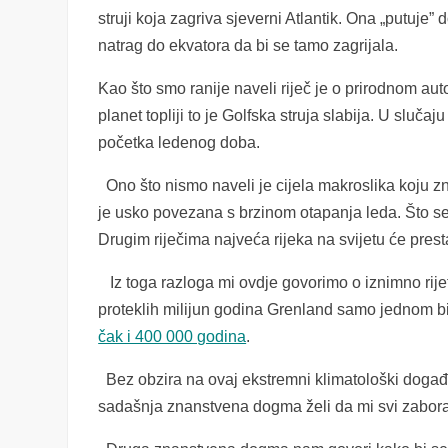
struji koja zagriva sjeverni Atlantik. Ona „putu
natrag do ekvatora da bi se tamo zagrijala.
Kao što smo ranije naveli riječ je o prirodnom au
planet topliji to je Golfska struja slabija. U sluč
početka ledenog doba.
Ono što nismo naveli je cijela makroslika koju zna
je usko povezana s brzinom otapanja leda. Što se
Drugim riječima najveća rijeka na svijetu će presta
Iz toga razloga mi ovdje govorimo o iznimno rij
proteklih milijun godina Grenland samo jednom bi
čak i 400 000 godina
.
Bez obzira na ovaj ekstremni klimatološki događaj 
sadašnja znanstvena dogma želi da mi svi zabor