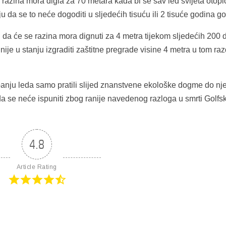
zina mora digla za 70 metara kada bi se sav led svijeta otopi
 da se to neće dogoditi u sljedećih tisuću ili 2 tisuće godina g
a će se razina mora dignuti za 4 metra tijekom sljedećih 200 
ije u stanju izgraditi zaštitne pregrade visine 4 metra u tom ra
anju leda samo pratili slijed znanstvene ekološke dogme do nj
ada se neće ispuniti zbog ranije navedenog razloga u smrti Golfs
4.8
Article Rating