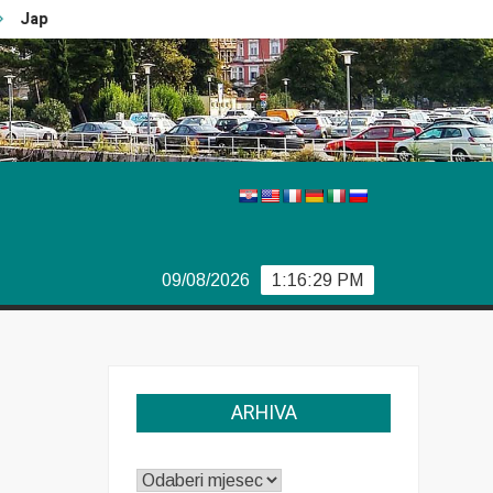
panski car
Vječiti problemi Boeinga
Švedski izbori
09/08/2026
1:16:30 PM
ARHIVA
ARHIVA