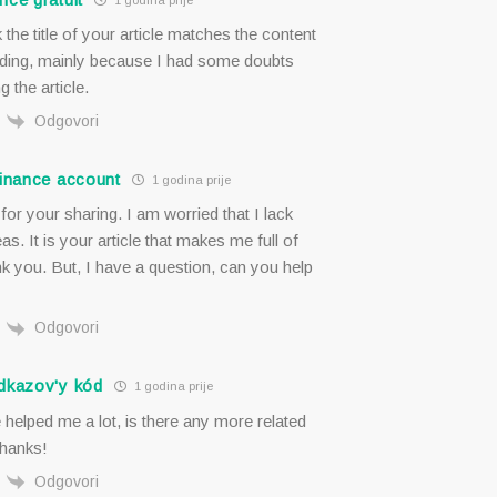
k the title of your article matches the content
idding, mainly because I had some doubts
g the article.
Odgovori
binance account
1 godina prije
or your sharing. I am worried that I lack
eas. It is your article that makes me full of
k you. But, I have a question, can you help
Odgovori
dkazov'y kód
1 godina prije
e helped me a lot, is there any more related
hanks!
Odgovori