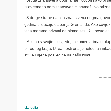
Druga znanstvena dogma nam govori kako bi se ra
Istovremeno nam znanstvenici sramežljivo priznaju
S druge strane nam ta znanstvena dogma govori d
godina u slučaju otapanja Grenlanda. Ako čovjek n
tada moramo priznati da nismo zaslužili postojati.
Mi smo s svojim posljednjim komentarima o otap
prirodnog kraja. U realnosti ona je netočna i nik
struje i njene posljedice na našu klimu.
ekologija