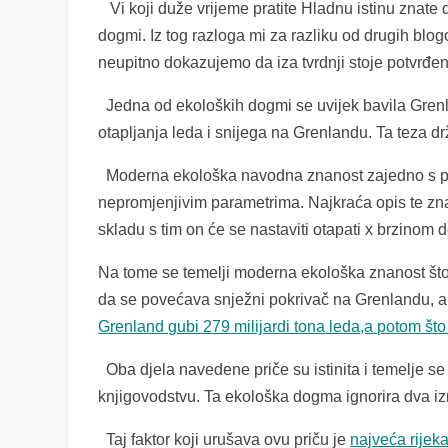
Vi koji duže vrijeme pratite Hladnu istinu znate d
dogmi. Iz tog razloga mi za razliku od drugih blog
neupitno dokazujemo da iza tvrdnji stoje potvrđ
Jedna od ekoloških dogmi se uvijek bavila Grenla
otapljanja leda i snijega na Grenlandu. Ta teza d
Moderna ekološka navodna znanost zajedno s pun
nepromjenjivim parametrima. Najkraća opis te zna
skladu s tim on će se nastaviti otapati x brzinom 
Na tome se temelji moderna ekološka znanost što 
da se povećava snježni pokrivač na Grenlandu, a
Grenland gubi 279 milijardi tona leda,a potom što
Oba djela navedene priče su istinita i temelje se
knjigovodstvu. Ta ekološka dogma ignorira dva iz
Taj faktor koji urušava ovu priču je
najveća rijeka