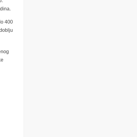
o.
odina.
do 400
zdoblju
enog
ke