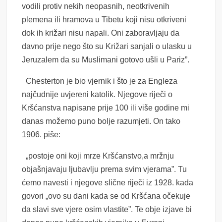
vodili protiv nekih neopasnih, neotkrivenih
plemena ili hramova u Tibetu koji nisu otkriveni
dok ih križari nisu napali. Oni zaboravljaju da
davno prije nego što su Križari sanjali o ulasku u
Jeruzalem da su Muslimani gotovo ušli u Pariz”.
Chesterton je bio vjernik i što je za Engleza
najčudnije uvjereni katolik. Njegove riječi o
Kršćanstva napisane prije 100 ili više godine mi
danas možemo puno bolje razumjeti. On tako
1906. piše:
„postoje oni koji mrze Kršćanstvo,a mržnju
objašnjavaju ljubavlju prema svim vjerama”. Tu
ćemo navesti i njegove slične riječi iz 1928. kada
govori „ovo su dani kada se od Kršćana očekuje
da slavi sve vjere osim vlastite”. Te obje izjave bi