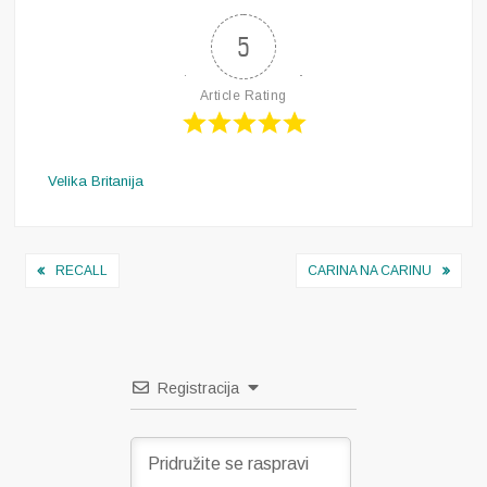
5
Article Rating
Velika Britanija
Navigacija
RECALL
CARINA NA CARINU
objava
Registracija