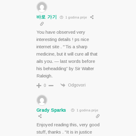
바로 가기
1 godina prije
You have observed very
interesting details ! ps nice
internet site . “‘Tis a sharp
medicine, but it will cure all that
ails you. — last words before
his beheadding” by Sir Walter
Raleigh.
Odgovori
0
Grady Sparks
1 godina prije
Enjoyed reading this, very good
stuff, thanks . “It is in justice