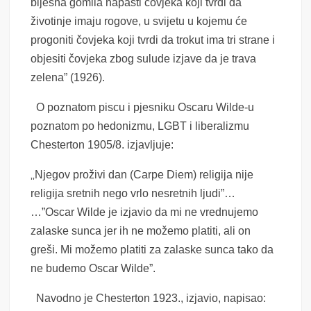
bijesna gomila napasti čovjeka koji tvrdi da
životinje imaju rogove, u svijetu u kojemu će
progoniti čovjeka koji tvrdi da trokut ima tri strane i
objesiti čovjeka zbog sulude izjave da je trava
zelena” (1926).
O poznatom piscu i pjesniku Oscaru Wilde-u
poznatom po hedonizmu, LGBT i liberalizmu
Chesterton 1905/8. izjavljuje:
„
Njegov proživi dan (Carpe Diem) religija nije
religija sretnih nego vrlo nesretnih ljudi”…
…”Oscar Wilde je izjavio da mi ne vrednujemo
zalaske sunca jer ih ne možemo platiti, ali on
greši. Mi možemo platiti za zalaske sunca tako da
ne budemo Oscar Wilde”.
Navodno je Chesterton 1923., izjavio, napisao: