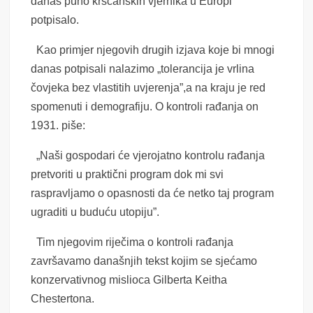
danas puno kršćanskih vjernika u Europi
potpisalo.
Kao primjer njegovih drugih izjava koje bi mnogi
danas potpisali nalazimo „tolerancija je vrlina
čovjeka bez vlastitih uvjerenja”,a na kraju je red
spomenuti i demografiju. O kontroli rađanja on
1931. piše:
„Naši gospodari će vjerojatno kontrolu rađanja
pretvoriti u praktični program dok mi svi
raspravljamo o opasnosti da će netko taj program
ugraditi u buduću utopiju”.
Tim njegovim riječima o kontroli rađanja
završavamo današnjih tekst kojim se sjećamo
konzervativnog mislioca Gilberta Keitha
Chestertona.