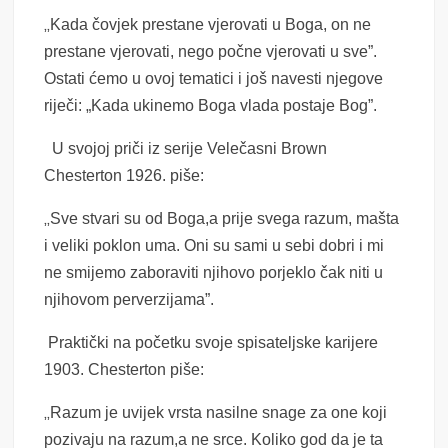
„
Kada čovjek prestane vjerovati u Boga, on ne
prestane vjerovati, nego počne vjerovati u sve”.
Ostati ćemo u ovoj tematici i još navesti njegove
riječi: „Kada ukinemo Boga vlada postaje Bog”.
U svojoj priči iz serije Velečasni Brown
Chesterton 1926. piše:
„
Sve stvari su od Boga,a prije svega razum, mašta
i veliki poklon uma. Oni su sami u sebi dobri i mi
ne smijemo zaboraviti njihovo porjeklo čak niti u
njihovom perverzijama”.
Praktički na početku svoje spisateljske karijere
1903. Chesterton piše:
„
Razum je uvijek vrsta nasilne snage za one koji
pozivaju na razum,a ne srce. Koliko god da je ta