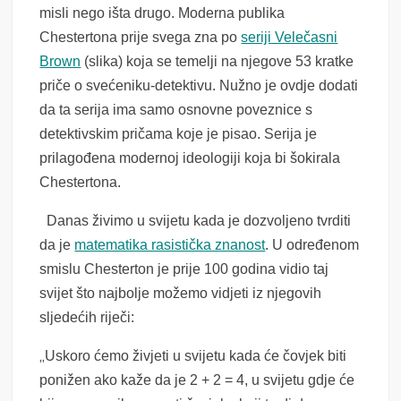
misli nego išta drugo. Moderna publika
Chestertona prije svega zna po
seriji Velečasni
Brown
(slika) koja se temelji na njegove 53 kratke
priče o svećeniku-detektivu. Nužno je ovdje dodati
da ta serija ima samo osnovne poveznice s
detektivskim pričama koje je pisao. Serija je
prilagođena modernoj ideologiji koja bi šokirala
Chestertona.
Danas živimo u svijetu kada je dozvoljeno tvrditi
da je
matematika rasistička znanost
. U određenom
smislu Chesterton je prije 100 godina vidio taj
svijet što najbolje možemo vidjeti iz njegovih
sljedećih riječi:
„
Uskoro ćemo živjeti u svijetu kada će čovjek biti
ponižen ako kaže da je 2 + 2 = 4, u svijetu gdje će