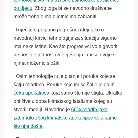
po djecu
. Zbog toga bi se navodno društvene
mreže trebale maloljetnicima zabraniti.
Riječ je o potpuno pogrešnoj ideji iako o
navodnoj krivici tehnologije za situaciju sigurno
ima neke istine. Kao što progresivci vole govoriti
ne postoje jednostavne rješenja i mi se ovdje s
njima možemo složiti.
Osim tehnologije tu je pitanje i poruka koje se
šalju mladima. Poruke koje im se šalje je da ih
čeka apokalipsa
koja samo što nije stigla. Ukratko
oni žive u doba klimatskog fatalizma kojeg su
stvorili mediji. Navodno je
60% mladih jako
zabrinuto zbog klimatske apokalipse koja samo
što nije došla
.