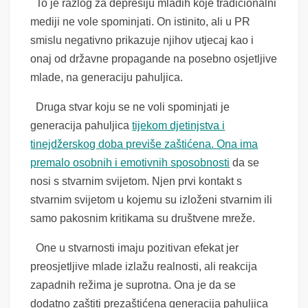
To je razlog za depresiju mladih koje tradicionalni
mediji ne vole spominjati. On istinito, ali u PR
smislu negativno prikazuje njihov utjecaj kao i
onaj od državne propagande na posebno osjetljive
mlade, na generaciju pahuljica.
Druga stvar koju se ne voli spominjati je
generacija pahuljica
tijekom djetinjstva i
tinejdžerskog doba previše zaštićena. Ona ima
premalo osobnih i emotivnih sposobnosti
da se
nosi s stvarnim svijetom. Njen prvi kontakt s
stvarnim svijetom u kojemu su izloženi stvarnim ili
samo pakosnim kritikama su društvene mreže.
One u stvarnosti imaju pozitivan efekat jer
preosjetljive mlade izlažu realnosti, ali reakcija
zapadnih režima je suprotna. Ona je da se
dodatno zaštiti prezaštićena generacija pahuljica