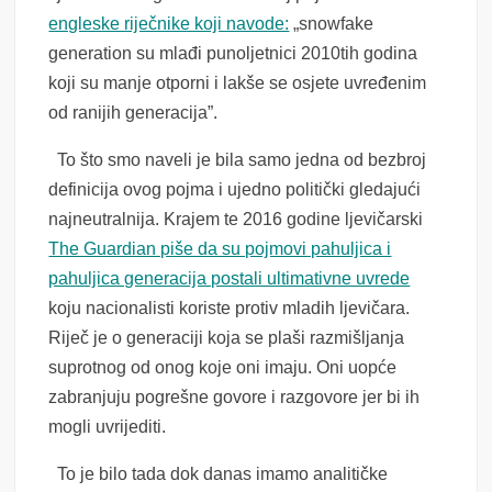
engleske riječnike koji navode:
„snowfake
generation su mlađi punoljetnici 2010tih godina
koji su manje otporni i lakše se osjete uvređenim
od ranijih generacija”.
To što smo naveli je bila samo jedna od bezbroj
definicija ovog pojma i ujedno politički gledajući
najneutralnija. Krajem te 2016 godine ljevičarski
The Guardian piše da su pojmovi pahuljica i
pahuljica generacija postali ultimativne uvrede
koju nacionalisti koriste protiv mladih ljevičara.
Riječ je o generaciji koja se plaši razmišljanja
suprotnog od onog koje oni imaju. Oni uopće
zabranjuju pogrešne govore i razgovore jer bi ih
mogli uvrijediti.
To je bilo tada dok danas imamo analitičke