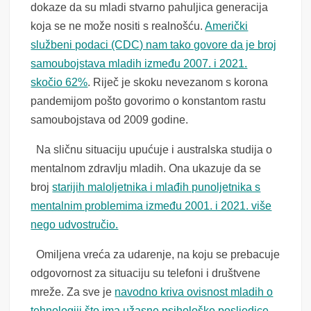
dokaze da su mladi stvarno pahuljica generacija
koja se ne može nositi s realnošću.
Američki
službeni podaci (CDC) nam tako govore da je broj
samoubojstava mladih između 2007. i 2021.
skočio 62%
. Riječ je skoku nevezanom s korona
pandemijom pošto govorimo o konstantom rastu
samoubojstava od 2009 godine.
Na sličnu situaciju upućuje i australska studija o
mentalnom zdravlju mladih. Ona ukazuje da se
broj
starijih maloljetnika i mlađih punoljetnika s
mentalnim problemima između 2001. i 2021. više
nego udvostručio.
Omiljena vreća za udarenje, na koju se prebacuje
odgovornost za situaciju su telefoni i društvene
mreže. Za sve je
navodno kriva ovisnost mladih o
tehnologiji što ima užasne psihološke posljedice