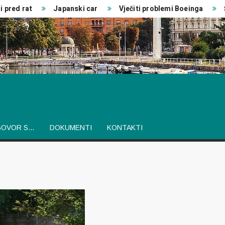
pred rat
Japanski car
Vječiti problemi Boeinga
Šv
GOVOR S…
DOKUMENTI
KONTAKTI