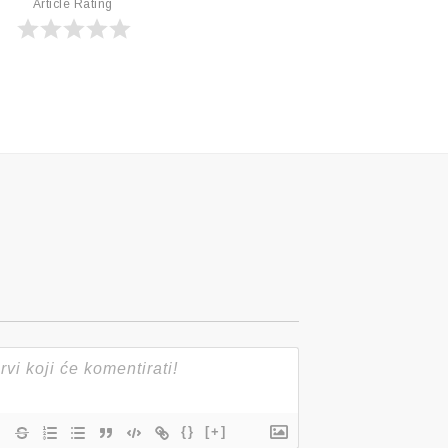
Article Rating
{}
[+]