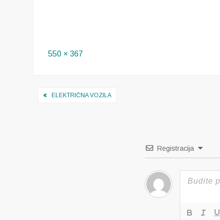
Full
550 × 367
size
Navigacija
ELEKTRIČNA VOZILA
objava
Registracija