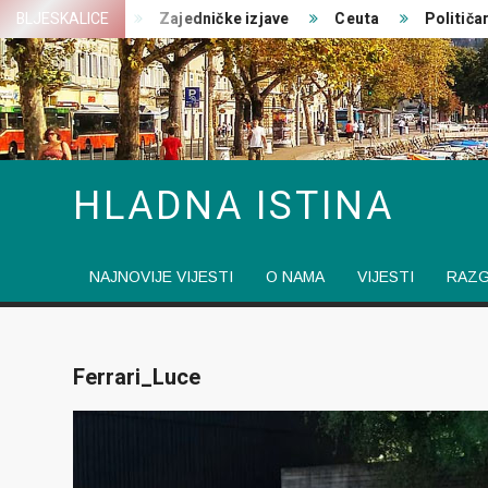
Skip
st ratovanja
BLJESKALICE
Zajedničke izjave
Ceuta
Političari 
to
content
HLADNA ISTINA
NAJNOVIJE VIJESTI
O NAMA
VIJESTI
RAZ
Ferrari_Luce