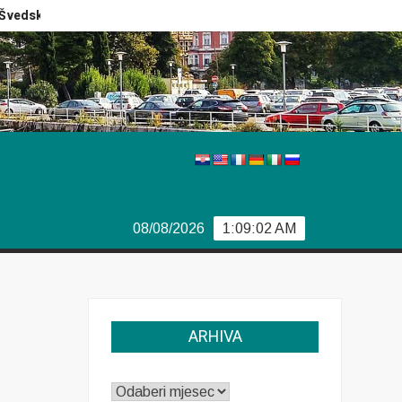
edski izbori
Izvještaj Europola
Previše demokracije
08/08/2026
1:09:03 AM
ARHIVA
ARHIVA