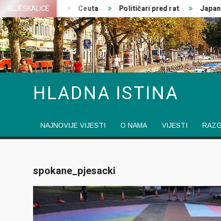
Skip
edničke izjave
BLJESKALICE
Ceuta
Političari pred rat
Japanski
to
content
HLADNA ISTINA
NAJNOVIJE VIJESTI
O NAMA
VIJESTI
RAZ
spokane_pjesacki