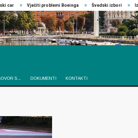
 car
Vječiti problemi Boeinga
Švedski izbori
Izvj
GOVOR S…
DOKUMENTI
KONTAKTI