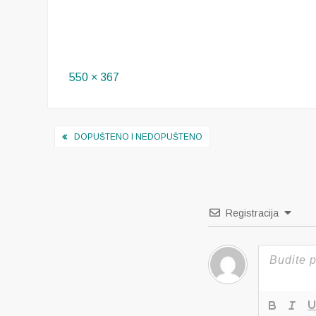
Full
550 × 367
size
Navigacija
DOPUŠTENO I NEDOPUŠTENO
objava
Registracija