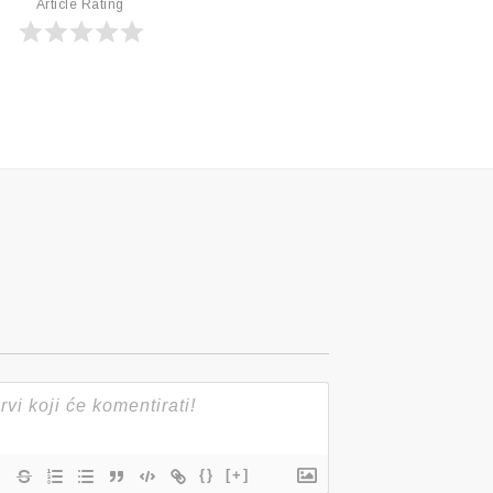
Article Rating
{}
[+]