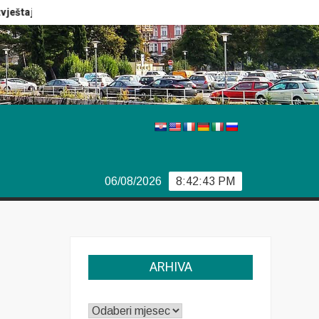
eštaj Europola
Previše demokracije
Sporazum iz Bjork
06/08/2026
8:42:43 PM
ARHIVA
ARHIVA