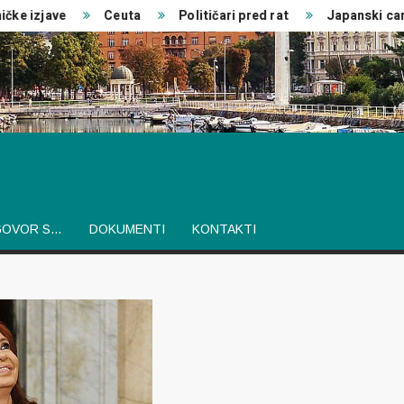
 izjave
Ceuta
Političari pred rat
Japanski car
GOVOR S…
DOKUMENTI
KONTAKTI