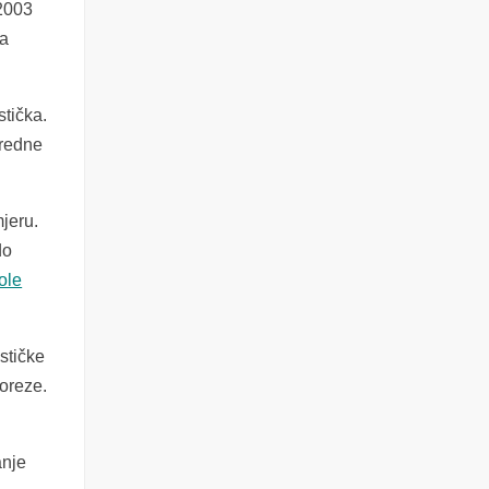
 2003
ra
stička.
vredne
jeru.
do
role
stičke
poreze.
anje