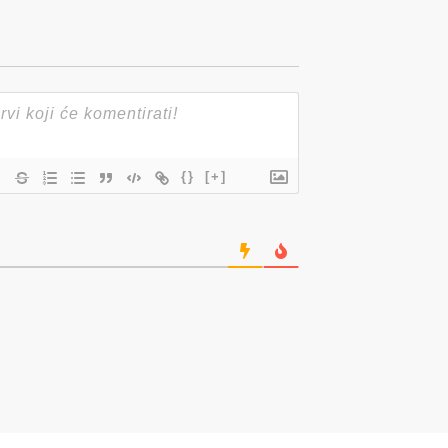
{}
[+]