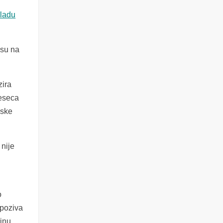
vladu
 su na
zira
jeseca
nske
 nije
o
 poziva
tinu