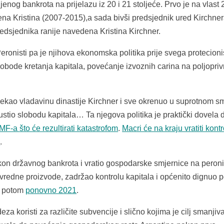
enog bankrota na prijelazu iz 20 i 21 stoljeće. Prvo je na vlast
na Kristina (2007-2015),a sada bivši predsjednik ured Kirchne
dsjednika ranije navedena Kristina Kirchner.
Peronisti pa je njihova ekonomska politika prije svega protecioni
slobode kretanja kapitala, povećanje izvoznih carina na poljopri
ekao vladavinu dinastije Kirchner i sve okrenuo u suprotnom sm
ustio slobodu kapitala… Ta njegova politika je praktički dovela 
MF-a
što će rezultirati katastrofom
.
Macri će na kraju vratiti kont
a
.
kon državnog bankrota i vratio gospodarske smjernice na peroni
rivredne proizvode, zadržao kontrolu kapitala i općenito dignuo 
 potom
ponovno 2021
.
koristi za različite subvencije i slično kojima je cilj smanjiv