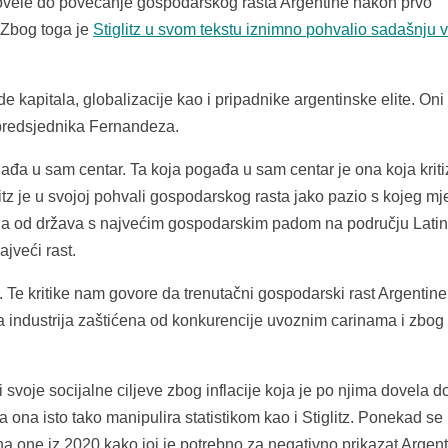
dovele do povećanje gospodarskog rasta Argentine nakon prvo
 Zbog toga je
Stiglitz u svom tekstu iznimno pohvalio sadašnju 
 kapitala, globalizacije kao i pripadnike argentinske elite. Oni
i predsjednika Fernandeza.
ađa u sam centar. Ta koja pogađa u sam centar je ona koja kriti
glitz je u svojoj pohvali gospodarskog rasta jako pazio s kojeg m
dna od država s najvećim gospodarskim padom na području Lati
jveći rast.
Te kritike nam govore da trenutačni gospodarski rast Argentine
nja industrija zaštićena od konkurencije uvoznim carinama i zbog
i svoje socijalne ciljeve zbog inflacije koja je po njima dovela d
a ona isto tako manipulira statistikom kao i Stiglitz. Ponekad se
 na one iz 2020 kako joj je potrebno za negativno prikazat Argen