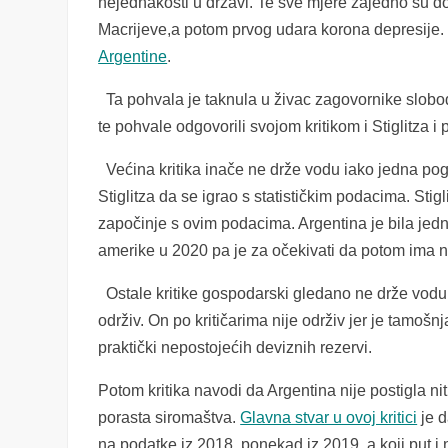
nejednakosti u državi. Te sve mjere zajedno su 
Macrijeve,a potom prvog udara korona depresije.
Argentine
.
Ta pohvala je taknula u živac zagovornike slobode
te pohvale odgovorili svojom kritikom i Stiglitza 
Većina kritika inače ne drže vodu iako jedna pog
Stiglitza da se igrao s statističkim podacima. Sti
započinje s ovim podacima. Argentina je bila je
amerike u 2020 pa je za očekivati da potom ima na
Ostale kritike gospodarski gledano ne drže vodu. 
održiv. On po kritičarima nije održiv jer je tamoš
praktički nepostojećih deviznih rezervi.
Potom kritika navodi da Argentina nije postigla nit
porasta siromaštva.
Glavna stvar u ovoj kritici
je d
na podatke iz 2018, ponekad iz 2019, a koji put i