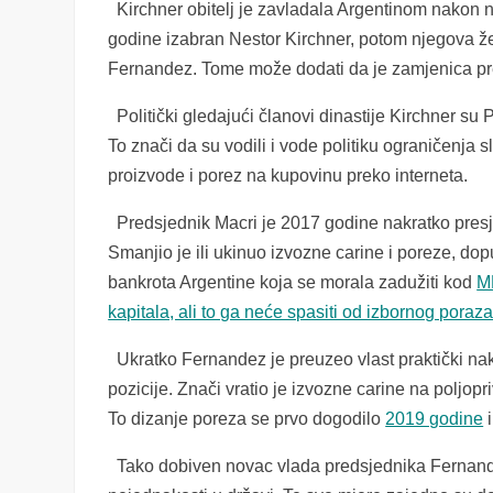
Kirchner obitelj je zavladala Argentinom nakon nj
godine izabran Nestor Kirchner, potom njegova že
Fernandez. Tome može dodati da je zamjenica pre
Politički gledajući članovi dinastije Kirchner su 
To znači da su vodili i vode politiku ograničenja 
proizvode i porez na kupovinu preko interneta.
Predsjednik Macri je 2017 godine nakratko presj
Smanjio je ili ukinuo izvozne carine i poreze, dop
bankrota Argentine koja se morala zadužiti kod
M
kapitala, ali to ga neće spasiti od izbornog poraz
Ukratko Fernandez je preuzeo vlast praktički na
pozicije. Znači vratio je izvozne carine na poljop
To dizanje poreza se prvo dogodilo
2019 godine
i
Tako dobiven novac vlada predsjednika Fernandeza 